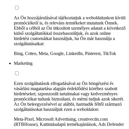
Az Ön hozzájárulásával tájékoztatjuk a weboldalunkon kívüli
promóciókról is, és releváns termékeket mutatunk Önnek.
Ebből a célból az Ön titkosított személyes adatait a következő
külső szolgáltatókkal összehasonlítjuk, és azok online
hirdetési csatornáikat használjuk, ha Ön már használja a
szolgáltatásaikat:
Bing, Criteo, Meta, Google, LinkedIn, Pinterest, TikTok
Marketing
Ezen szolgáltatások elfogadásával az Ön böngészési és
vásárlási magatartása alapján érdeklődési köréhez szabott
hirdetéseket, szponzorált tartalmakat vagy kedvezményes
promóciókat tudunk biztosítani, és mérni tudjuk azok sikerét.
Az Ön beleegyezésével az alábbi, harmadik féltől származó
szolgáltatásokat használjuk ezen a weboldalon:
Meta-Pixel, Microsoft Advertising, creativecdn.com
(RTBHouse), Kattintásalapú termékajánlások, Ads Defender