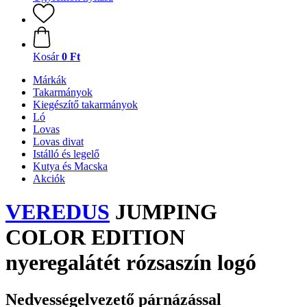
Kosár
0 Ft
Márkák
Takarmányok
Kiegészítő takarmányok
Ló
Lovas
Lovas divat
Istálló és legelő
Kutya és Macska
Akciók
VEREDUS
JUMPING
COLOR EDITION
nyeregalátét rózsaszín logó
Nedvességelvezető párnázással