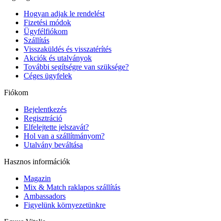
Hogyan adjak le rendelést
Fizetési módok
Ügyfélfiókom
Szállítás
Visszaküldés és visszatérítés
Akciók és utalványok
További segítségre van szüksége?
Céges ügyfelek
Fiókom
Bejelentkezés
Regisztráció
Elfelejtette jelszavát?
Hol van a szállítmányom?
Utalvány beváltása
Hasznos információk
Magazin
Mix & Match raklapos szállítás
Ambassadors
Figyelünk környezetünkre