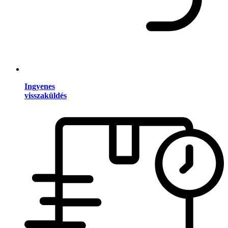
Ingyenes
visszaküldés