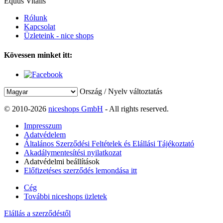
Equus Vitalis
Rólunk
Kapcsolat
Üzleteink - nice shops
Kövessen minket itt:
Ország / Nyelv változtatás
© 2010-2026
niceshops GmbH
- All rights reserved.
Impresszum
Adatvédelem
Általános Szerződési Feltételek és Elállási Tájékoztató
Akadálymentesítési nyilatkozat
Adatvédelmi beállítások
Előfizetéses szerződés lemondása itt
Cég
További niceshops üzletek
Elállás a szerződéstől