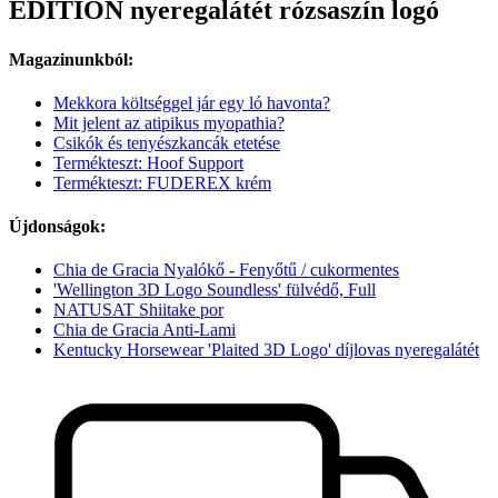
EDITION nyeregalátét rózsaszín logó
Magazinunkból:
Mekkora költséggel jár egy ló havonta?
Mit jelent az atipikus myopathia?
Csikók és tenyészkancák etetése
Termékteszt: Hoof Support
Termékteszt: FUDEREX krém
Újdonságok:
Chia de Gracia Nyalókő - Fenyőtű / cukormentes
'Wellington 3D Logo Soundless' fülvédő, Full
NATUSAT Shiitake por
Chia de Gracia Anti-Lami
Kentucky Horsewear 'Plaited 3D Logo' díjlovas nyeregalátét