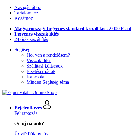
Navigációhoz
Tartalomhoz
Kosárhoz
Magyarország: Ingyenes standard kiszállítás
22.000 Ft-tól
Ingyenes visszaküldés
24 órás kiszállítás
Segítség
Hol van a rendelésem?
Visszaküldés
Szállítási költségek
Fizetési módok
Kapcsolat
Minden Segítség-téma
Bejelentkezés
Feliratkozás
Ön
új nálunk?
Ügyfélfiók nyitása