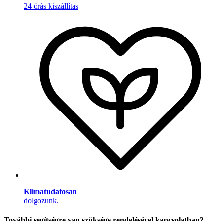
24 órás kiszállítás
Klímatudatosan
dolgozunk.
További segítségre van szüksége rendelésével kapcsolatban?