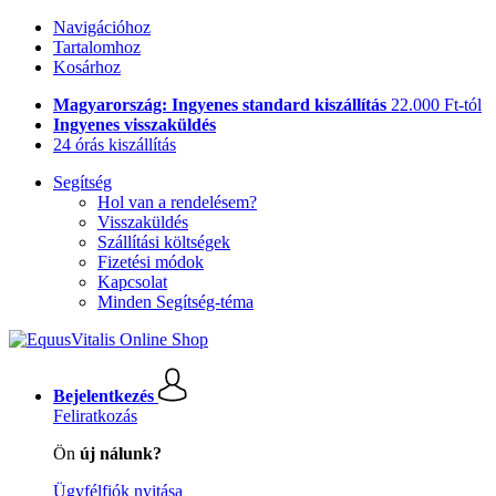
Navigációhoz
Tartalomhoz
Kosárhoz
Magyarország: Ingyenes standard kiszállítás
22.000 Ft-tól
Ingyenes visszaküldés
24 órás kiszállítás
Segítség
Hol van a rendelésem?
Visszaküldés
Szállítási költségek
Fizetési módok
Kapcsolat
Minden Segítség-téma
Bejelentkezés
Feliratkozás
Ön
új nálunk?
Ügyfélfiók nyitása