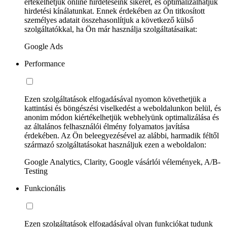
értékelhetjük online hirdetéseink sikerét, és optimalizálhatjuk
hirdetési kínálatunkat. Ennek érdekében az Ön titkosított
személyes adatait összehasonlítjuk a következő külső
szolgáltatókkal, ha Ön már használja szolgáltatásaikat:
Google Ads
Performance
Ezen szolgáltatások elfogadásával nyomon követhetjük a
kattintási és böngészési viselkedést a weboldalunkon belül, és
anonim módon kiértékelhetjük webhelyünk optimalizálása és
az általános felhasználói élmény folyamatos javítása
érdekében. Az Ön beleegyezésével az alábbi, harmadik féltől
származó szolgáltatásokat használjuk ezen a weboldalon:
Google Analytics, Clarity, Google vásárlói vélemények, A/B-
Testing
Funkcionális
Ezen szolgáltatások elfogadásával olyan funkciókat tudunk