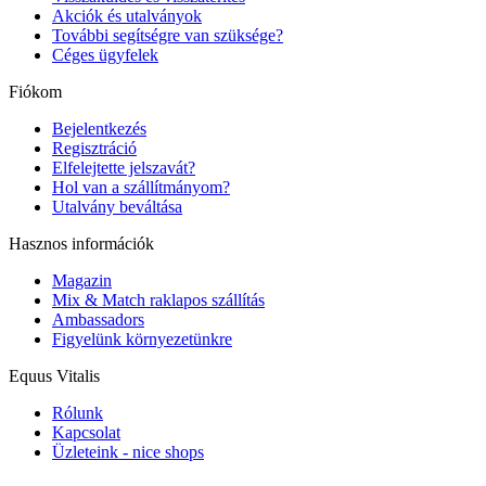
Akciók és utalványok
További segítségre van szüksége?
Céges ügyfelek
Fiókom
Bejelentkezés
Regisztráció
Elfelejtette jelszavát?
Hol van a szállítmányom?
Utalvány beváltása
Hasznos információk
Magazin
Mix & Match raklapos szállítás
Ambassadors
Figyelünk környezetünkre
Equus Vitalis
Rólunk
Kapcsolat
Üzleteink - nice shops