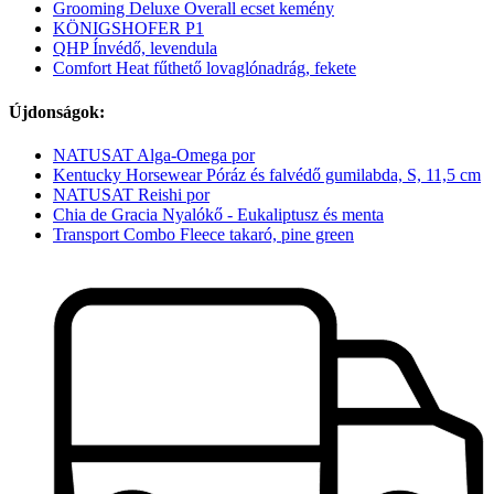
Grooming Deluxe Overall ecset kemény
KÖNIGSHOFER P1
QHP Ínvédő, levendula
Comfort Heat fűthető lovaglónadrág, fekete
Újdonságok:
NATUSAT Alga-Omega por
Kentucky Horsewear Póráz és falvédő gumilabda, S, 11,5 cm
NATUSAT Reishi por
Chia de Gracia Nyalókő - Eukaliptusz és menta
Transport Combo Fleece takaró, pine green