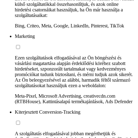
külső szolgáltatókkal összehasonlítjuk, és azok online
hirdetési csatornáikat használjuk, ha Ön már használja a
szolgáltatásaikat:
Bing, Criteo, Meta, Google, LinkedIn, Pinterest, TikTok
Marketing
Ezen szolgáltatások elfogadásával az Ön böngészési és
vásárlási magatartása alapján érdeklődési köréhez szabott
hirdetéseket, szponzorált tartalmakat vagy kedvezményes
promóciókat tudunk biztosítani, és mérni tudjuk azok sikerét.
Az Ön beleegyezésével az alábbi, harmadik féltől származó
szolgáltatásokat használjuk ezen a weboldalon:
Meta-Pixel, Microsoft Advertising, creativecdn.com
(RTBHouse), Kattintásalapú termékajánlások, Ads Defender
Kiterjesztett Conversion-Tracking
A szolgáltatás elfogadásával jobban megérthetjük és