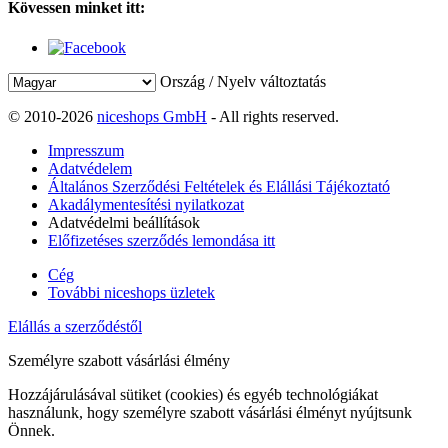
Kövessen minket itt:
Ország / Nyelv változtatás
© 2010-2026
niceshops GmbH
- All rights reserved.
Impresszum
Adatvédelem
Általános Szerződési Feltételek és Elállási Tájékoztató
Akadálymentesítési nyilatkozat
Adatvédelmi beállítások
Előfizetéses szerződés lemondása itt
Cég
További niceshops üzletek
Elállás a szerződéstől
Személyre szabott vásárlási élmény
Hozzájárulásával sütiket (cookies) és egyéb technológiákat
használunk, hogy személyre szabott vásárlási élményt nyújtsunk
Önnek.