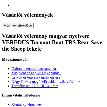
Vásárlói vélemények
A termék értékelése
Vásárlói vélemény magyar nyelven:
VEREDUS Turnout Boot TRS Rear Save
the Sheep fekete
Magazinunkból:
Gabonamentes takarmányozás
Mit jelent az atipikus myopathia?
Csikók és tenyészkancák etetése
Négy lépés a megfelelő zabla kiválasztásához
Termékteszt: FUDEREX krém
EquusVitalis felfedezése:
Kentucky Horsewear