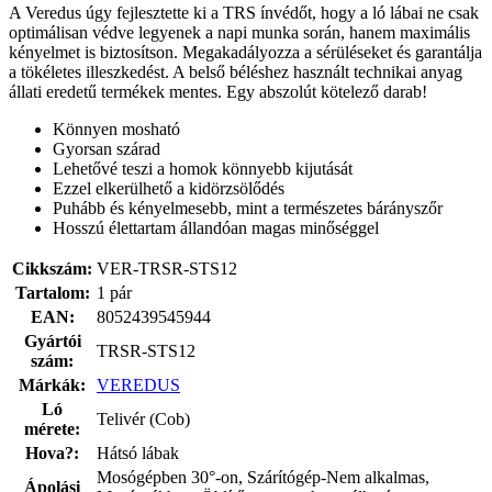
A Veredus úgy fejlesztette ki a TRS ínvédőt, hogy a ló lábai ne csak
optimálisan védve legyenek a napi munka során, hanem maximális
kényelmet is biztosítson. Megakadályozza a sérüléseket és garantálja
a tökéletes illeszkedést. A belső béléshez használt technikai anyag
állati eredetű termékek mentes. Egy abszolút kötelező darab!
Könnyen mosható
Gyorsan szárad
Lehetővé teszi a homok könnyebb kijutását
Ezzel elkerülhető a kidörzsölődés
Puhább és kényelmesebb, mint a természetes bárányszőr
Hosszú élettartam állandóan magas minőséggel
Cikkszám:
VER-TRSR-STS12
Tartalom:
1 pár
EAN:
8052439545944
Gyártói
TRSR-STS12
szám:
Márkák:
VEREDUS
Ló
Telivér (Cob)
mérete:
Hova?:
Hátsó lábak
Mosógépben 30°-on, Szárítógép-Nem alkalmas,
Ápolási