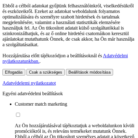
Ebből a célból adatokat gyűjtünk felhasználóinkról, viselkedésükről
és eszközeikről. Ezeket az adatokat weboldalunk folyamatos
optimalizálására és személyre szabott hirdetések és tartalmak
megjelenítésére, valamint a használati statisztikák elemzésére
használjuk fel. Az Ön titkosított adatait külső szolgáltatókkal is
szinkronizálhatjuk, és az ő online hirdetési csatornáikon keresztül
ajánlatokat mutathatunk Önnek, de csak akkor, ha Ön már használja
a szolgáltatásaikat.
Hozzájárulása előtt tájékozódjon a beállításoknál és
Adatvédelmi
nyilatkozatunkban.
.
Elfogadás
Csak a szükséges
Beállítások módosítása
Adatvédelemi nyilatkozatot
Egyéni adatvédelmi beállítások
Customer match marketing
Az Ön hozzájárulásával tájékoztatjuk a weboldalunkon kívüli
promóciókról is, és releváns termékeket mutatunk Önnek.
Ebből a célból az Ön titkosított személyes adatait a következő