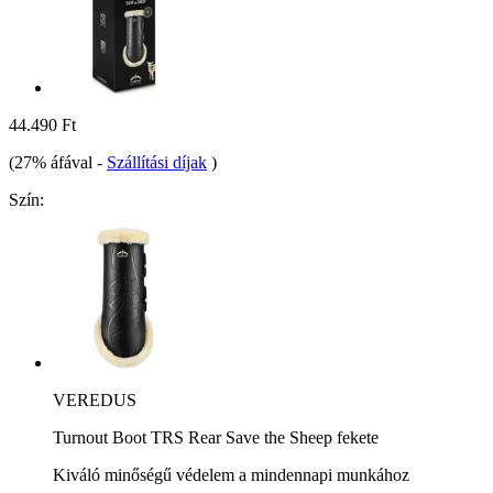
44.490 Ft
(27% áfával
-
Szállítási díjak
)
Szín:
VEREDUS
Turnout Boot TRS Rear Save the Sheep fekete
Kiváló minőségű védelem a mindennapi munkához