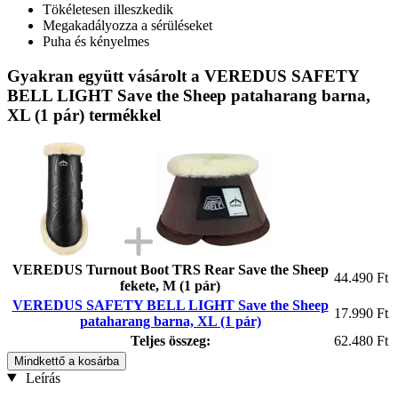
Tökéletesen illeszkedik
Megakadályozza a sérüléseket
Puha és kényelmes
Gyakran együtt vásárolt a VEREDUS SAFETY
BELL LIGHT Save the Sheep pataharang barna,
XL (1 pár) termékkel
VEREDUS Turnout Boot TRS Rear Save the Sheep
44.490 Ft
fekete, M (1 pár)
VEREDUS SAFETY BELL LIGHT Save the Sheep
17.990 Ft
pataharang barna, XL (1 pár)
Teljes összeg:
62.480 Ft
Mindkettő a kosárba
Leírás