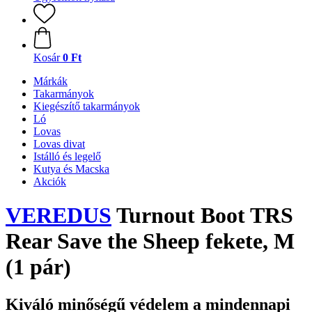
Kosár
0 Ft
Márkák
Takarmányok
Kiegészítő takarmányok
Ló
Lovas
Lovas divat
Istálló és legelő
Kutya és Macska
Akciók
VEREDUS
Turnout Boot TRS
Rear Save the Sheep fekete, M
(1 pár)
Kiváló minőségű védelem a mindennapi