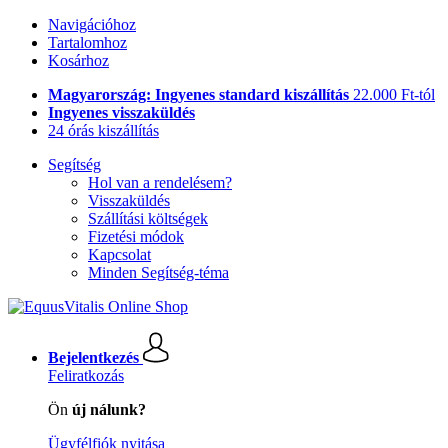
Navigációhoz
Tartalomhoz
Kosárhoz
Magyarország: Ingyenes standard kiszállítás
22.000 Ft-tól
Ingyenes visszaküldés
24 órás kiszállítás
Segítség
Hol van a rendelésem?
Visszaküldés
Szállítási költségek
Fizetési módok
Kapcsolat
Minden Segítség-téma
Bejelentkezés
Feliratkozás
Ön
új nálunk?
Ügyfélfiók nyitása