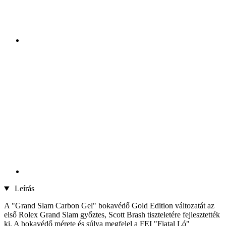
Leírás
A "Grand Slam Carbon Gel" bokavédő Gold Edition változatát az
első Rolex Grand Slam győztes, Scott Brash tiszteletére fejlesztették
ki. A bokavédő mérete és súlya megfelel a FEI "Fiatal Ló"