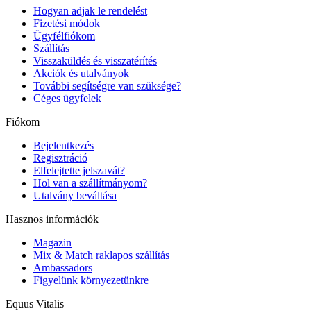
Hogyan adjak le rendelést
Fizetési módok
Ügyfélfiókom
Szállítás
Visszaküldés és visszatérítés
Akciók és utalványok
További segítségre van szüksége?
Céges ügyfelek
Fiókom
Bejelentkezés
Regisztráció
Elfelejtette jelszavát?
Hol van a szállítmányom?
Utalvány beváltása
Hasznos információk
Magazin
Mix & Match raklapos szállítás
Ambassadors
Figyelünk környezetünkre
Equus Vitalis