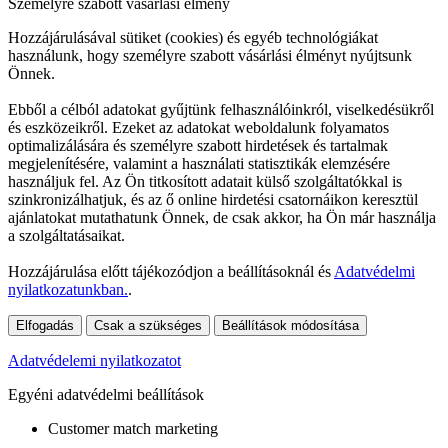
Személyre szabott vásárlási élmény
Hozzájárulásával sütiket (cookies) és egyéb technológiákat
használunk, hogy személyre szabott vásárlási élményt nyújtsunk
Önnek.
Ebből a célból adatokat gyűjtünk felhasználóinkról, viselkedésükről
és eszközeikről. Ezeket az adatokat weboldalunk folyamatos
optimalizálására és személyre szabott hirdetések és tartalmak
megjelenítésére, valamint a használati statisztikák elemzésére
használjuk fel. Az Ön titkosított adatait külső szolgáltatókkal is
szinkronizálhatjuk, és az ő online hirdetési csatornáikon keresztül
ajánlatokat mutathatunk Önnek, de csak akkor, ha Ön már használja
a szolgáltatásaikat.
Hozzájárulása előtt tájékozódjon a beállításoknál és
Adatvédelmi
nyilatkozatunkban.
.
Elfogadás
Csak a szükséges
Beállítások módosítása
Adatvédelemi nyilatkozatot
Egyéni adatvédelmi beállítások
Customer match marketing