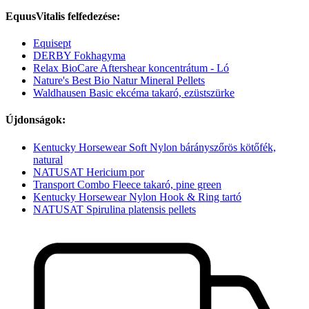
EquusVitalis felfedezése:
Equisept
DERBY Fokhagyma
Relax BioCare Aftershear koncentrátum - Ló
Nature's Best Bio Natur Mineral Pellets
Waldhausen Basic ekcéma takaró, ezüstszürke
Újdonságok:
Kentucky Horsewear Soft Nylon bárányszőrös kötőfék,
natural
NATUSAT Hericium por
Transport Combo Fleece takaró, pine green
Kentucky Horsewear Nylon Hook & Ring tartó
NATUSAT Spirulina platensis pellets