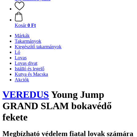
Kosár
0 Ft
Márkák
Takarmányok
Kiegészítő takarmányok
Ló
Lovas
Lovas divat
Istálló és legelő
Kutya és Macska
Akciók
VEREDUS
Young Jump
GRAND SLAM bokavédő
fekete
Megbízható védelem fiatal lovak számára