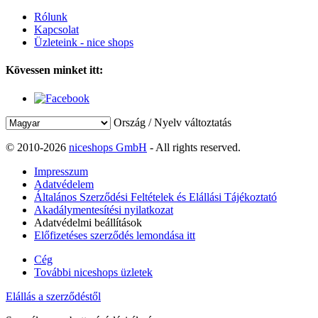
Rólunk
Kapcsolat
Üzleteink - nice shops
Kövessen minket itt:
Ország / Nyelv változtatás
© 2010-2026
niceshops GmbH
- All rights reserved.
Impresszum
Adatvédelem
Általános Szerződési Feltételek és Elállási Tájékoztató
Akadálymentesítési nyilatkozat
Adatvédelmi beállítások
Előfizetéses szerződés lemondása itt
Cég
További niceshops üzletek
Elállás a szerződéstől