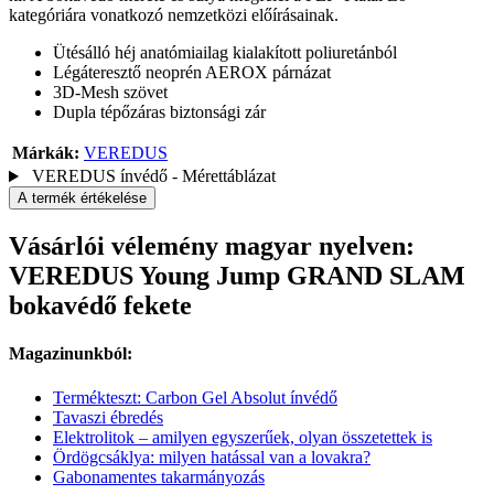
kategóriára vonatkozó nemzetközi előírásainak.
Ütésálló héj anatómiailag kialakított poliuretánból
Légáteresztő neoprén AEROX párnázat
3D-Mesh szövet
Dupla tépőzáras biztonsági zár
Márkák:
VEREDUS
VEREDUS ínvédő - Mérettáblázat
A termék értékelése
Vásárlói vélemény magyar nyelven:
VEREDUS Young Jump GRAND SLAM
bokavédő fekete
Magazinunkból:
Termékteszt: Carbon Gel Absolut ínvédő
Tavaszi ébredés
Elektrolitok – amilyen egyszerűek, olyan összetettek is
Ördögcsáklya: milyen hatással van a lovakra?
Gabonamentes takarmányozás