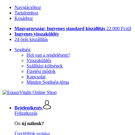
Navigációhoz
Tartalomhoz
Kosárhoz
Magyarország: Ingyenes standard kiszállítás
22.000 Ft-tól
Ingyenes visszaküldés
24 órás kiszállítás
Segítség
Hol van a rendelésem?
Visszaküldés
Szállítási költségek
Fizetési módok
Kapcsolat
Minden Segítség-téma
Bejelentkezés
Feliratkozás
Ön
új nálunk?
Ügyfélfiók nyitása