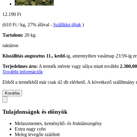
12.190 Ft
(
610 Ft / kg
, 27% áfával
-
Szállítási díjak
)
Tartalom:
20 kg
raktáron
Kiszállítás augusztus 11., kedd
-ig, amennyiben
vasárnap 23:59-ig
re
Terjedelmes áru:
A termék mérete vagy súlya miatt további
2.300,00
További információk
Ebből a termékből már csak 42 db elérhető. A következő szállítmány m
Kosárba
Tulajdonságok és előnyök
Melaszmentes, keményítő- és fruktánszegény
Extra nagy cobs
Meleg levegőn szárított