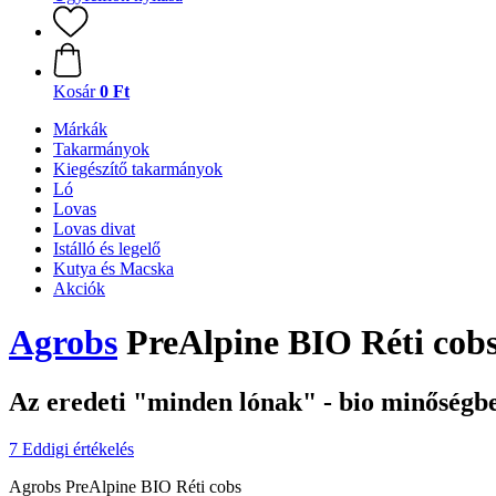
Kosár
0 Ft
Márkák
Takarmányok
Kiegészítő takarmányok
Ló
Lovas
Lovas divat
Istálló és legelő
Kutya és Macska
Akciók
Agrobs
PreAlpine BIO Réti cobs
Az eredeti "minden lónak" - bio minőségb
7 Eddigi értékelés
Agrobs PreAlpine BIO Réti cobs