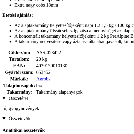
Extra nagy cobs 18mm
Etetési ajánlás:
Az alaptakarmány helyettesítőjeként: napi 1,2-1,5 kg / 100 kg c
Az alaptakarmány frissítéséhez igazítsa a mennyiséget az alapta
A koncentrált takarmány helyettesítőjeként: 1,2 kg PreAlpine B
A takarmány nedvesítése vagy áztatása általában javasolt, kü
Cikkszám:
ASS-053452
Tartalom:
20 kg
EAN:
4039159010130
Gyártói szám:
053452
Márkák:
Agrobs
Tulajdonságok:
bio
Takarmány:
Takarmány alapanyagok
Összetétel
fű, gyógynövények
Összetevők
Analitikai összetevők