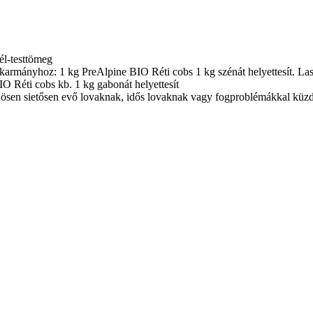
él-testtömeg
karmányhoz: 1 kg PreAlpine BIO Réti cobs 1 kg szénát helyettesít. Lassa
IO Réti cobs kb. 1 kg gabonát helyettesít
lönösen sietősen evő lovaknak, idős lovaknak vagy fogproblémákkal küz