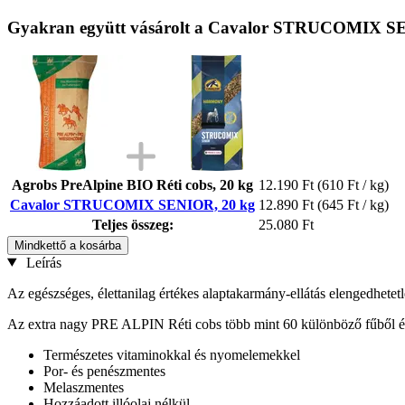
Gyakran együtt vásárolt a Cavalor STRUCOMIX SE
Agrobs PreAlpine BIO Réti cobs, 20 kg
12.190 Ft
(610 Ft / kg)
Cavalor STRUCOMIX SENIOR, 20 kg
12.890 Ft
(645 Ft / kg)
Teljes összeg:
25.080 Ft
Mindkettő a kosárba
Leírás
Az egészséges, élettanilag értékes alaptakarmány-ellátás elengedhetetl
Az extra nagy PRE ALPIN Réti cobs több mint 60 különböző fűből és g
Természetes vitaminokkal és nyomelemekkel
Por- és penészmentes
Melaszmentes
Hozzáadott illóolaj nélkül