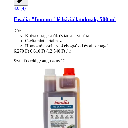
4.8 (4)
Ewalia
"Immun" lé háziállatoknak, 500 ml
-5%
Kutyák, rágcsálók és társai számára
C-vitamint tartalmaz
Homoktövissel, csipkebogyóval és ginzenggel
6.270 Ft
6.610 Ft
(12.540 Ft / l)
Szállítás eddig: augusztus 12.