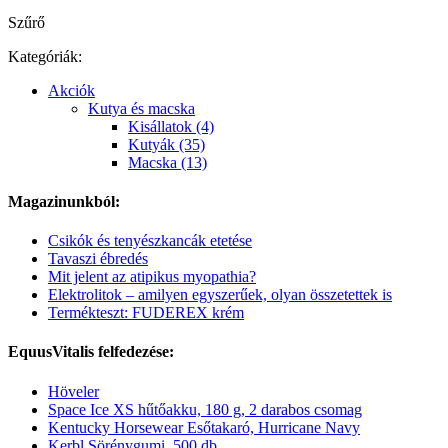
Szűrő
Kategóriák:
Akciók
Kutya és macska
Kisállatok (4)
Kutyák (35)
Macska (13)
Magazinunkból:
Csikók és tenyészkancák etetése
Tavaszi ébredés
Mit jelent az atipikus myopathia?
Elektrolitok – amilyen egyszerűek, olyan összetettek is
Termékteszt: FUDEREX krém
EquusVitalis felfedezése:
Höveler
Space Ice XS hűtőakku, 180 g, 2 darabos csomag
Kentucky Horsewear Esőtakaró, Hurricane Navy
Kerbl Sörénygumi, 500 db