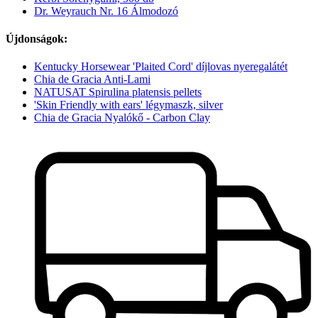
Dr. Weyrauch Nr. 16 Álmodozó
Újdonságok:
Kentucky Horsewear 'Plaited Cord' díjlovas nyeregalátét
Chia de Gracia Anti-Lami
NATUSAT Spirulina platensis pellets
'Skin Friendly with ears' légymaszk, silver
Chia de Gracia Nyalókő - Carbon Clay