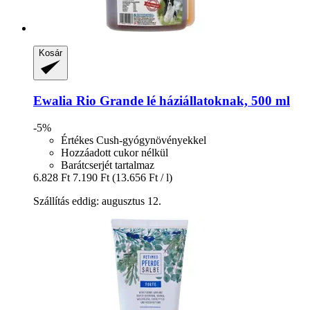
Kosár
Ewalia
Rio Grande lé háziállatoknak, 500 ml
-5%
Értékes Cush-gyógynövényekkel
Hozzáadott cukor nélkül
Barátcserjét tartalmaz
6.828 Ft
7.190 Ft
(13.656 Ft / l)
Szállítás eddig: augusztus 12.