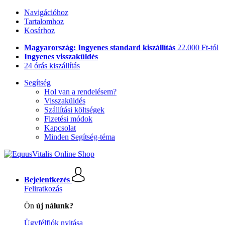
Navigációhoz
Tartalomhoz
Kosárhoz
Magyarország: Ingyenes standard kiszállítás
22.000 Ft-tól
Ingyenes visszaküldés
24 órás kiszállítás
Segítség
Hol van a rendelésem?
Visszaküldés
Szállítási költségek
Fizetési módok
Kapcsolat
Minden Segítség-téma
Bejelentkezés
Feliratkozás
Ön
új nálunk?
Ügyfélfiók nyitása