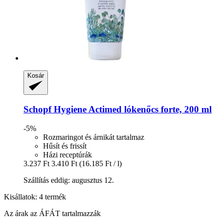
Kosár
Schopf Hygiene
Actimed lókenőcs forte, 200 ml
-5%
Rozmaringot és árnikát tartalmaz
Hűsít és frissít
Házi receptúrák
3.237 Ft
3.410 Ft
(16.185 Ft / l)
Szállítás eddig: augusztus 12.
Kisállatok: 4 termék
Az árak az ÁFÁT tartalmazzák