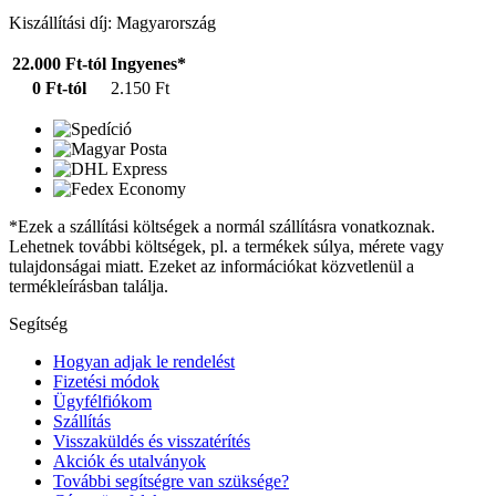
Kiszállítási díj: Magyarország
22.000 Ft-tól
Ingyenes*
0 Ft-tól
2.150 Ft
*Ezek a szállítási költségek a normál szállításra vonatkoznak.
Lehetnek további költségek, pl. a termékek súlya, mérete vagy
tulajdonságai miatt. Ezeket az információkat közvetlenül a
termékleírásban találja.
Segítség
Hogyan adjak le rendelést
Fizetési módok
Ügyfélfiókom
Szállítás
Visszaküldés és visszatérítés
Akciók és utalványok
További segítségre van szüksége?