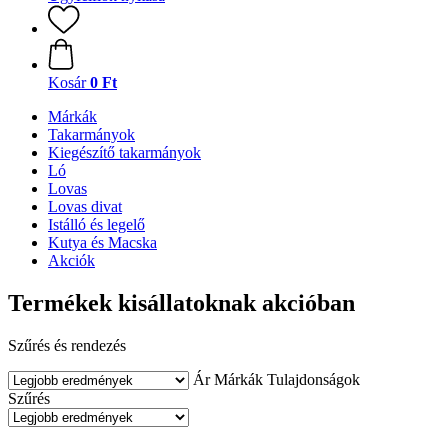
Kosár
0 Ft
Márkák
Takarmányok
Kiegészítő takarmányok
Ló
Lovas
Lovas divat
Istálló és legelő
Kutya és Macska
Akciók
Termékek kisállatoknak akcióban
Szűrés és rendezés
Ár
Márkák
Tulajdonságok
Szűrés