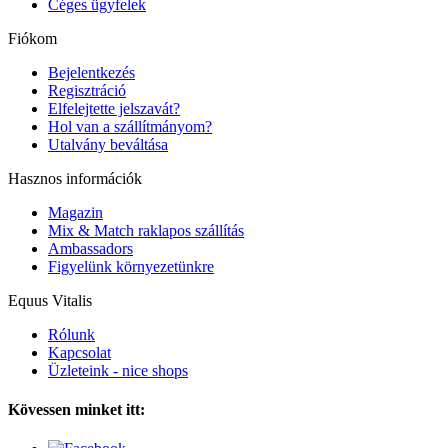
Céges ügyfelek
Fiókom
Bejelentkezés
Regisztráció
Elfelejtette jelszavát?
Hol van a szállítmányom?
Utalvány beváltása
Hasznos információk
Magazin
Mix & Match raklapos szállítás
Ambassadors
Figyelünk környezetünkre
Equus Vitalis
Rólunk
Kapcsolat
Üzleteink - nice shops
Kövessen minket itt: