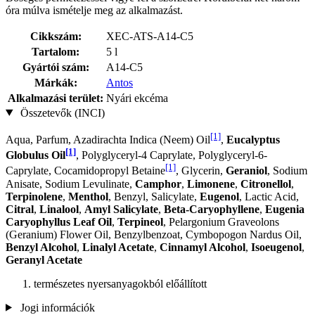
óra múlva ismételje meg az alkalmazást.
Cikkszám:
XEC-ATS-A14-C5
Tartalom:
5 l
Gyártói szám:
A14-C5
Márkák:
Antos
Alkalmazási terület:
Nyári ekcéma
Összetevők (INCI)
[1]
Aqua, Parfum, Azadirachta Indica (Neem) Oil
,
Eucalyptus
[1]
Globulus Oil
, Polyglyceryl-4 Caprylate, Polyglyceryl-6-
[1]
Caprylate, Cocamidopropyl Betaine
, Glycerin,
Geraniol
, Sodium
Anisate, Sodium Levulinate,
Camphor
,
Limonene
,
Citronellol
,
Terpinolene
,
Menthol
, Benzyl, Salicylate,
Eugenol
, Lactic Acid,
Citral
,
Linalool
,
Amyl Salicylate
,
Beta-Caryophyllene
,
Eugenia
Caryophyllus Leaf Oil
,
Terpineol
, Pelargonium Graveolons
(Geranium) Flower Oil, Benzylbenzoat, Cymbopogon Nardus Oil,
Benzyl Alcohol
,
Linalyl Acetate
,
Cinnamyl Alcohol
,
Isoeugenol
,
Geranyl Acetate
természetes nyersanyagokból előállított
Jogi információk