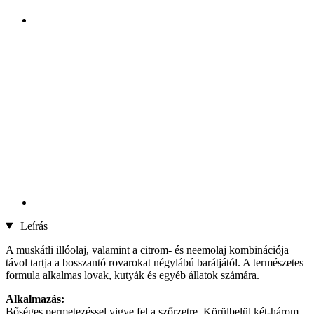
Leírás
A muskátli illóolaj, valamint a citrom- és neemolaj kombinációja
távol tartja a bosszantó rovarokat négylábú barátjától. A természetes
formula alkalmas lovak, kutyák és egyéb állatok számára.
Alkalmazás:
Bőséges permetezéssel vigye fel a szőrzetre. Körülbelül két-három