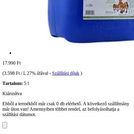
17.990 Ft
(
3.598 Ft / l
, 27% áfával
-
Szállítási díjak
)
Tartalom:
5 l
Kiárusítva
Ebből a termékből már csak 0 db elérhető. A következő szállítmány
már úton van! Amennyiben többet rendel, az befolyásolhatja a
szállítási dátumot.