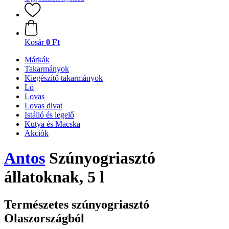
Kosár
0 Ft
Márkák
Takarmányok
Kiegészítő takarmányok
Ló
Lovas
Lovas divat
Istálló és legelő
Kutya és Macska
Akciók
Antos
Szúnyogriasztó
állatoknak, 5 l
Természetes szúnyogriasztó
Olaszországból