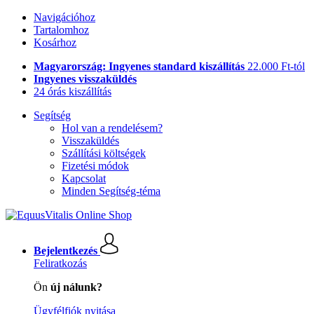
Navigációhoz
Tartalomhoz
Kosárhoz
Magyarország: Ingyenes standard kiszállítás
22.000 Ft-tól
Ingyenes visszaküldés
24 órás kiszállítás
Segítség
Hol van a rendelésem?
Visszaküldés
Szállítási költségek
Fizetési módok
Kapcsolat
Minden Segítség-téma
Bejelentkezés
Feliratkozás
Ön
új nálunk?
Ügyfélfiók nyitása