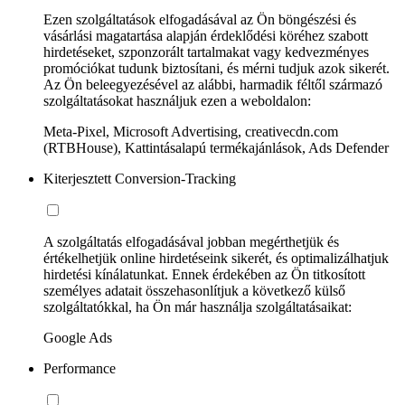
Ezen szolgáltatások elfogadásával az Ön böngészési és
vásárlási magatartása alapján érdeklődési köréhez szabott
hirdetéseket, szponzorált tartalmakat vagy kedvezményes
promóciókat tudunk biztosítani, és mérni tudjuk azok sikerét.
Az Ön beleegyezésével az alábbi, harmadik féltől származó
szolgáltatásokat használjuk ezen a weboldalon:
Meta-Pixel, Microsoft Advertising, creativecdn.com
(RTBHouse), Kattintásalapú termékajánlások, Ads Defender
Kiterjesztett Conversion-Tracking
A szolgáltatás elfogadásával jobban megérthetjük és
értékelhetjük online hirdetéseink sikerét, és optimalizálhatjuk
hirdetési kínálatunkat. Ennek érdekében az Ön titkosított
személyes adatait összehasonlítjuk a következő külső
szolgáltatókkal, ha Ön már használja szolgáltatásaikat:
Google Ads
Performance