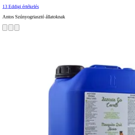
13 Eddigi értékelés
Antos Szúnyogriasztó állatoknak