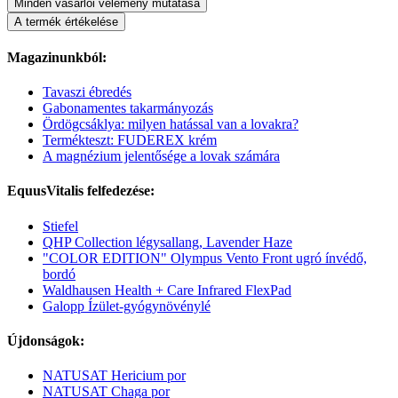
Minden vásárlói vélemény mutatása
A termék értékelése
Magazinunkból:
Tavaszi ébredés
Gabonamentes takarmányozás
Ördögcsáklya: milyen hatással van a lovakra?
Termékteszt: FUDEREX krém
A magnézium jelentősége a lovak számára
EquusVitalis felfedezése:
Stiefel
QHP Collection légysallang, Lavender Haze
"COLOR EDITION" Olympus Vento Front ugró ínvédő,
bordó
Waldhausen Health + Care Infrared FlexPad
Galopp Ízület-gyógynövénylé
Újdonságok:
NATUSAT Hericium por
NATUSAT Chaga por