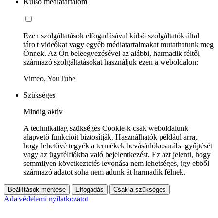
Külső médiatartalom
Ezen szolgáltatások elfogadásával külső szolgáltatók által
tárolt videókat vagy egyéb médiatartalmakat mutathatunk meg
Önnek. Az Ön beleegyezésével az alábbi, harmadik féltől
származó szolgáltatásokat használjuk ezen a weboldalon:
Vimeo, YouTube
Szükséges
Mindig aktív
A technikailag szükséges Cookie-k csak weboldalunk
alapvető funkcióit biztosítják. Használhatók például arra,
hogy lehetővé tegyék a termékek bevásárlókosarába gyűjtését
vagy az ügyfélfiókba való bejelentkezést. Ez azt jelenti, hogy
semmilyen következtetés levonása nem lehetséges, így ebből
származó adatot soha nem adunk át harmadik félnek.
Beállítások mentése
Elfogadás
Csak a szükséges
Adatvédelemi nyilatkozatot