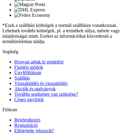
*Ezek a szállítási költségek a normál szállításra vonatkoznak.
Lehetnek további költségek, pl. a termékek súlya, mérete vagy
tulajdonságai miatt. Ezeket az információkat közvetlenül a
termékleírásban találja.
Segítség
Hogyan adjak le rendelést
Fizetési módok
Ügyfélfiókom
Szállítás
Visszaküldés és visszatérítés
Akciók és utalványok
További segítségre van szüksége?
Céges ügyfelek
Fiókom
Bejelentkezés
Regisztráció
Elfelejtette jelszavát?