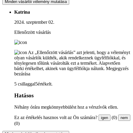
Minden vásárlói vélemény mutatása
Katrina
2024. szeptember 02.
Ellenőrzött vásárlás
Az „Ellenőrzött vásárlás” azt jelenti, hogy a véleményt
olyan vásárlók küldték, akik rendelkeznek ügyfélfiókkal, és
ténylegesen tőlünk vásárolták ezt a terméket. Alapvetően
bárki értékelhet, akinek van ügyfélfiókja nálunk.
Megjegyzés
bezárása
5 csillaggal5értékelt.
Hatásos
Néhány órára megkönnyebbülést hoz a vérszívók ellen.
Ez az értékelés hasznos volt az Ön számára?
(0)
igen
nem
(0)