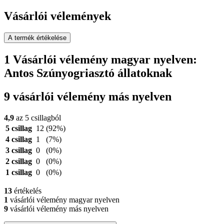
Vásárlói vélemények
A termék értékelése
1 Vásárlói vélemény magyar nyelven:
Antos Szúnyogriasztó állatoknak
9 vásárlói vélemény más nyelven
4,9
az 5 csillagból
5 csillag
12
(92%)
4 csillag
1
(7%)
3 csillag
0
(0%)
2 csillag
0
(0%)
1 csillag
0
(0%)
13
értékelés
1
vásárlói vélemény magyar nyelven
9
vásárlói vélemény más nyelven