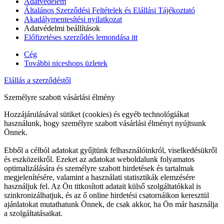
Adatvédelem
Általános Szerződési Feltételek és Elállási Tájékoztató
Akadálymentesítési nyilatkozat
Adatvédelmi beállítások
Előfizetéses szerződés lemondása itt
Cég
További niceshops üzletek
Elállás a szerződéstől
Személyre szabott vásárlási élmény
Hozzájárulásával sütiket (cookies) és egyéb technológiákat
használunk, hogy személyre szabott vásárlási élményt nyújtsunk
Önnek.
Ebből a célból adatokat gyűjtünk felhasználóinkról, viselkedésükről
és eszközeikről. Ezeket az adatokat weboldalunk folyamatos
optimalizálására és személyre szabott hirdetések és tartalmak
megjelenítésére, valamint a használati statisztikák elemzésére
használjuk fel. Az Ön titkosított adatait külső szolgáltatókkal is
szinkronizálhatjuk, és az ő online hirdetési csatornáikon keresztül
ajánlatokat mutathatunk Önnek, de csak akkor, ha Ön már használja
a szolgáltatásaikat.