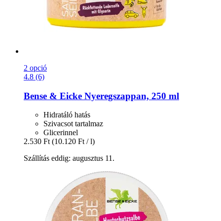
2 opció
4.8 (6)
Bense & Eicke
Nyeregszappan, 250 ml
Hidratáló hatás
Szivacsot tartalmaz
Glicerinnel
2.530 Ft
(10.120 Ft / l)
Szállítás eddig: augusztus 11.