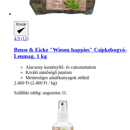
Kosár
4.9 (12)
Bense & Eicke
"Wiesen happies" Csipkebogyó-​
Lenmag, 1 kg
Alacsony keményítő- és cukortartalom
Kiváló minőségű jutalom
Mesterséges adalékanyagok nélkül
2.460 Ft
(2.460 Ft / kg)
Szállítás eddig: augusztus 11.