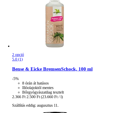
2 opció
5.0 (1)
Bense & Eicke
BremsenSchock, 100 ml
-5%
8 órán át hatásos
Illóolajoktól mentes
Bőrgyógyászatilag tesztelt
2.366 Ft
2.500 Ft
(23.660 Ft / l)
Szállítás eddig: augusztus 11.