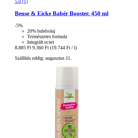
5.0 (1)
Bense & Eicke
Babér Booster, 450 ml
-5%
20% babérolaj
Természetes formula
Integrált ecset
8.885 Ft
9.360 Ft
(19.744 Ft / l)
Szállítás eddig: augusztus 11.