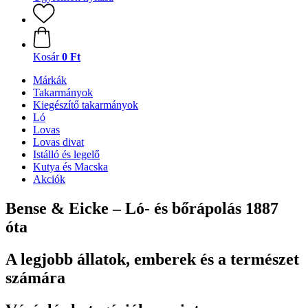
Kosár
0 Ft
Márkák
Takarmányok
Kiegészítő takarmányok
Ló
Lovas
Lovas divat
Istálló és legelő
Kutya és Macska
Akciók
Bense & Eicke – Ló- és bőrápolás 1887
óta
A legjobb állatok, emberek és a természet
számára