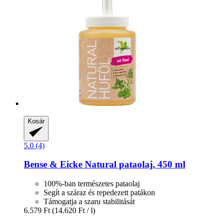
Kosár
5.0 (4)
Bense & Eicke
Natural pataolaj, 450 ml
100%-ban természetes pataolaj
Segít a száraz és repedezett patákon
Támogatja a szaru stabilitását
6.579 Ft
(14.620 Ft / l)