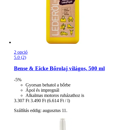
2 opció
5.0 (2)
Bense & Eicke
Bőrolaj világos, 500 ml
-5%
Gyorsan behatol a bőrbe
Ápol és impregnál
Alkalmas motoros ruházathoz is
3.307 Ft
3.490 Ft
(6.614 Ft / l)
Szállítás eddig: augusztus 11.