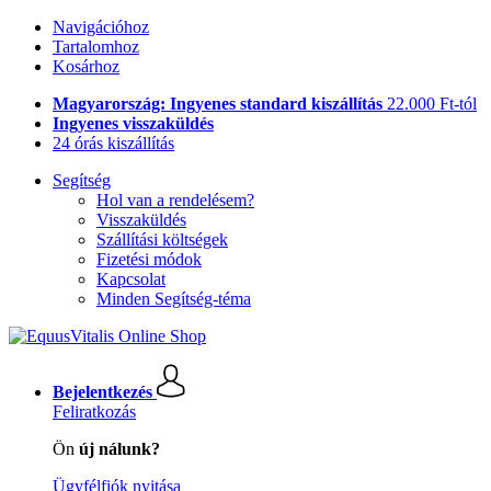
Navigációhoz
Tartalomhoz
Kosárhoz
Magyarország: Ingyenes standard kiszállítás
22.000 Ft-tól
Ingyenes visszaküldés
24 órás kiszállítás
Segítség
Hol van a rendelésem?
Visszaküldés
Szállítási költségek
Fizetési módok
Kapcsolat
Minden Segítség-téma
Bejelentkezés
Feliratkozás
Ön
új nálunk?
Ügyfélfiók nyitása