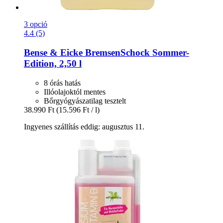
3 opció
4.4 (5)
Bense & Eicke
BremsenSchock Sommer-​
Edition, 2,50 l
8 órás hatás
Illóolajoktól mentes
Bőrgyógyászatilag tesztelt
38.990 Ft
(15.596 Ft / l)
Ingyenes szállítás eddig: augusztus 11.