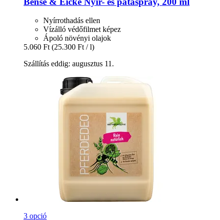
Bense & Eicke
Nyír-​ és pataspray, 200 ml
Nyírrothadás ellen
Vízálló védőfilmet képez
Ápoló növényi olajok
5.060 Ft
(25.300 Ft / l)
Szállítás eddig: augusztus 11.
3 opció