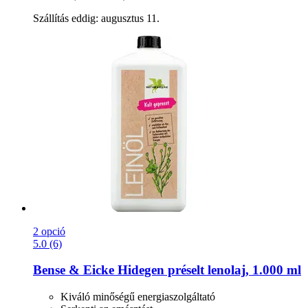
Szállítás eddig: augusztus 11.
2 opció
5.0 (6)
Bense & Eicke
Hidegen préselt lenolaj, 1.000 ml
Kiváló minőségű energiaszolgáltató