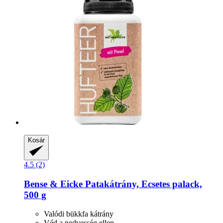
Kosár
4.5 (2)
Bense & Eicke
Patakátrány, Ecsetes palack,
500 g
Valódi bükkfa kátrány
Véd a nedvesség ellen