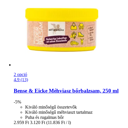
2 opció
4.9 (13)
Bense & Eicke
Méhviasz bőrbalzsam, 250 ml
-5%
Kiváló minőségű összetevők
Kiváló minőségű méhviaszt tartalmaz
Puha és rugalmas bőr
2.959 Ft
3.120 Ft
(11.836 Ft / l)