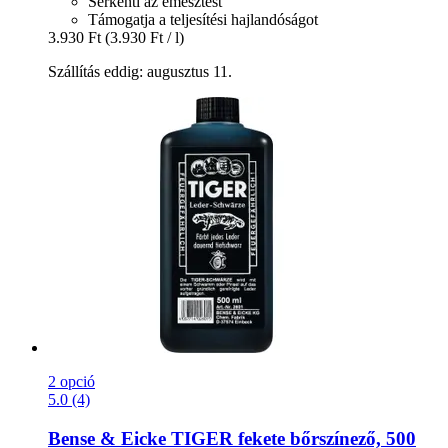
Serkenti az emésztést
Támogatja a teljesítési hajlandóságot
3.930 Ft
(3.930 Ft / l)
Szállítás eddig: augusztus 11.
2 opció
5.0 (4)
Bense & Eicke
TIGER fekete bőrszínező, 500