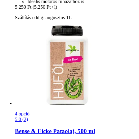
Ideális motoros ruházathoz is
5.250 Ft
(5.250 Ft / l)
Szállítás eddig: augusztus 11.
4 opció
5.0 (2)
Bense & Eicke
Pataolaj, 500 ml