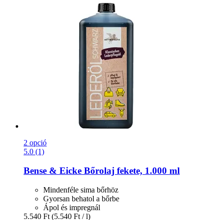
2 opció
5.0 (1)
Bense & Eicke
Bőrolaj fekete, 1.000 ml
Mindenféle sima bőrhöz
Gyorsan behatol a bőrbe
Ápol és impregnál
5.540 Ft
(5.540 Ft / l)