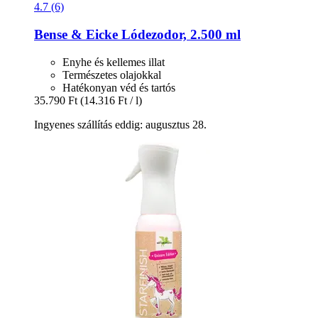
4.7 (6)
Bense & Eicke
Lódezodor, 2.500 ml
Enyhe és kellemes illat
Természetes olajokkal
Hatékonyan véd és tartós
35.790 Ft
(14.316 Ft / l)
Ingyenes szállítás eddig: augusztus 28.