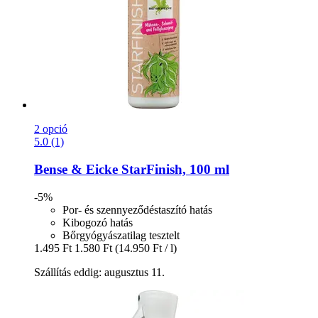
2 opció
5.0 (1)
Bense & Eicke
StarFinish, 100 ml
-5%
Por- és szennyeződéstaszító hatás
Kibogozó hatás
Bőrgyógyászatilag tesztelt
1.495 Ft
1.580 Ft
(14.950 Ft / l)
Szállítás eddig: augusztus 11.