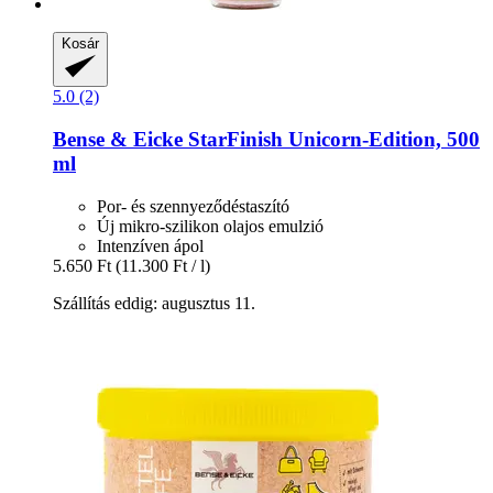
Kosár
5.0 (2)
Bense & Eicke
StarFinish Unicorn-​Edition, 500
ml
Por- és szennyeződéstaszító
Új mikro-szilikon olajos emulzió
Intenzíven ápol
5.650 Ft
(11.300 Ft / l)
Szállítás eddig: augusztus 11.