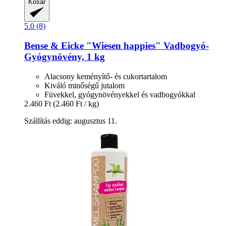
Kosár
5.0 (8)
Bense & Eicke
"Wiesen happies" Vadbogyó-​
Gyógynövény, 1 kg
Alacsony keményítő- és cukortartalom
Kiváló minőségű jutalom
Füvekkel, gyógynövényekkel és vadbogyókkal
2.460 Ft
(2.460 Ft / kg)
Szállítás eddig: augusztus 11.