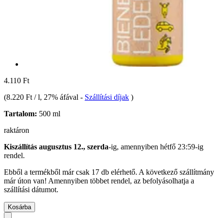
4.110 Ft
(
8.220 Ft / l
, 27% áfával
-
Szállítási díjak
)
Tartalom:
500 ml
raktáron
Kiszállítás augusztus 12., szerda
-ig, amennyiben
hétfő 23:59-ig
rendel.
Ebből a termékből már csak 17 db elérhető. A következő szállítmány
már úton van! Amennyiben többet rendel, az befolyásolhatja a
szállítási dátumot.
Kosárba