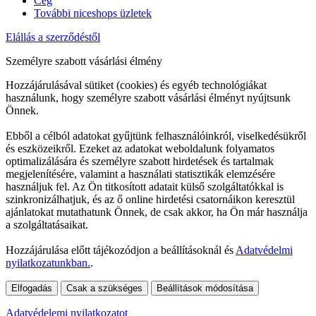
Cég
További niceshops üzletek
Elállás a szerződéstől
Személyre szabott vásárlási élmény
Hozzájárulásával sütiket (cookies) és egyéb technológiákat
használunk, hogy személyre szabott vásárlási élményt nyújtsunk
Önnek.
Ebből a célból adatokat gyűjtünk felhasználóinkról, viselkedésükről
és eszközeikről. Ezeket az adatokat weboldalunk folyamatos
optimalizálására és személyre szabott hirdetések és tartalmak
megjelenítésére, valamint a használati statisztikák elemzésére
használjuk fel. Az Ön titkosított adatait külső szolgáltatókkal is
szinkronizálhatjuk, és az ő online hirdetési csatornáikon keresztül
ajánlatokat mutathatunk Önnek, de csak akkor, ha Ön már használja
a szolgáltatásaikat.
Hozzájárulása előtt tájékozódjon a beállításoknál és
Adatvédelmi
nyilatkozatunkban.
.
Elfogadás
Csak a szükséges
Beállítások módosítása
Adatvédelemi nyilatkozatot