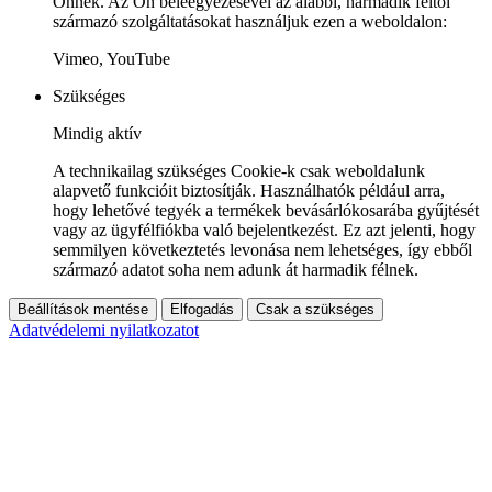
Önnek. Az Ön beleegyezésével az alábbi, harmadik féltől
származó szolgáltatásokat használjuk ezen a weboldalon:
Vimeo, YouTube
Szükséges
Mindig aktív
A technikailag szükséges Cookie-k csak weboldalunk
alapvető funkcióit biztosítják. Használhatók például arra,
hogy lehetővé tegyék a termékek bevásárlókosarába gyűjtését
vagy az ügyfélfiókba való bejelentkezést. Ez azt jelenti, hogy
semmilyen következtetés levonása nem lehetséges, így ebből
származó adatot soha nem adunk át harmadik félnek.
Beállítások mentése
Elfogadás
Csak a szükséges
Adatvédelemi nyilatkozatot