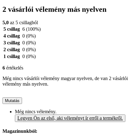
2 vásárlói vélemény más nyelven
5,0
az 5 csillagból
5 csillag
6
(100%)
4 csillag
0
(0%)
3 csillag
0
(0%)
2 csillag
0
(0%)
1 csillag
0
(0%)
6
értékelés
Még nincs vásárlói vélemény magyar nyelven, de van 2 vásárlói
vélemény más nyelven.
Mutatás
Még nincs vélemény.
Legyen Ön az első, aki véleményt ír erről a termékről.
Magazinunkból: