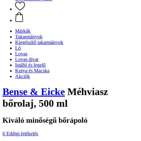
Márkák
Takarmányok
Kiegészítő takarmányok
Ló
Lovas
Lovas divat
Istálló és legelő
Kutya és Macska
Akciók
Bense & Eicke
Méhviasz
bőrolaj, 500 ml
Kiváló minőségű bőrápoló
6 Eddigi értékelés