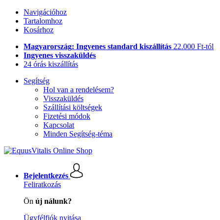
Navigációhoz
Tartalomhoz
Kosárhoz
Magyarország: Ingyenes standard kiszállítás
22.000 Ft-tól
Ingyenes visszaküldés
24 órás kiszállítás
Segítség
Hol van a rendelésem?
Visszaküldés
Szállítási költségek
Fizetési módok
Kapcsolat
Minden Segítség-téma
Bejelentkezés
Feliratkozás
Ön
új nálunk?
Ügyfélfiók nyitása