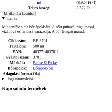
ml
(8.924 Ft / l)
Teljes összeg:
8.572 Ft
Mindkettő a kosárba
Leírás
Mindenféle sima bőr ápolására. A bőrt puhává, rugalmassá,
vízállóvá és tartóssá varázsolja. A bőr lélegző marad.
Cikkszám:
BE-3701
Tartalom:
500 ml
EAN:
4037714037011
Gyártói szám:
3701
Márkák:
Bense & Eicke
Bőrápolók:
Bőrápoló olaj
Adagolási forma:
Olaj
Jogi információk
Kapcsolódó termékek