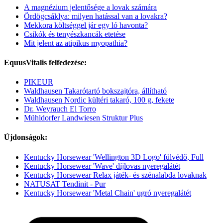
A magnézium jelentősége a lovak számára
Ördögcsáklya: milyen hatással van a lovakra?
Mekkora költséggel jár egy ló havonta?
Csikók és tenyészkancák etetése
Mit jelent az atipikus myopathia?
EquusVitalis felfedezése:
PIKEUR
Waldhausen Takarótartó bokszajtóra, állítható
Waldhausen Nordic kültéri takaró, 100 g, fekete
Dr. Weyrauch El Torro
Mühldorfer Landwiesen Struktur Plus
Újdonságok:
Kentucky Horsewear 'Wellington 3D Logo' fülvédő, Full
Kentucky Horsewear 'Wave' díjlovas nyeregalátét
Kentucky Horsewear Relax játék- és szénalabda lovaknak
NATUSAT Tendinit - Pur
Kentucky Horsewear 'Metal Chain' ugró nyeregalátét