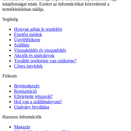
tulajdonságai miatt. Ezeket az információkat közvetlenül a
termékleírásban találja.
Segítség
Hogyan adjak le rendelést
Fizetési módok
Ügyfélfiókom
Szállítás
Visszaküldés és visszatérítés
Akciók és utalványok
További segítségre van szüksége?
Céges ügyfelek
Fiókom
Bejelentkezés
Regisztráció
Elfelejtette jelszavát?
Hol van a szállítmányom?
Utalvány beváltása
Hasznos információk
Magazin