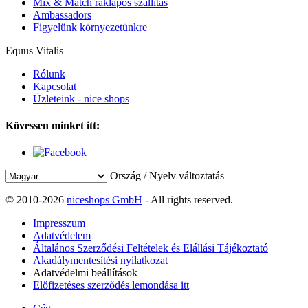
Mix & Match raklapos szállítás
Ambassadors
Figyelünk környezetünkre
Equus Vitalis
Rólunk
Kapcsolat
Üzleteink - nice shops
Kövessen minket itt:
Ország / Nyelv változtatás
© 2010-2026
niceshops GmbH
- All rights reserved.
Impresszum
Adatvédelem
Általános Szerződési Feltételek és Elállási Tájékoztató
Akadálymentesítési nyilatkozat
Adatvédelmi beállítások
Előfizetéses szerződés lemondása itt