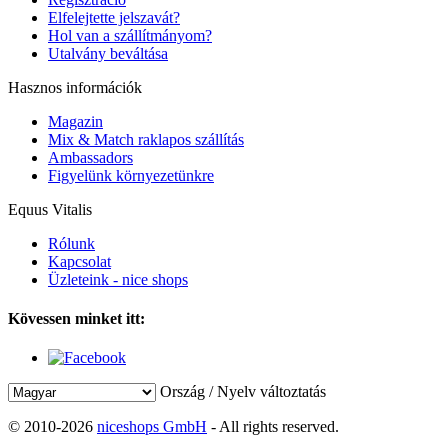
Elfelejtette jelszavát?
Hol van a szállítmányom?
Utalvány beváltása
Hasznos információk
Magazin
Mix & Match raklapos szállítás
Ambassadors
Figyelünk környezetünkre
Equus Vitalis
Rólunk
Kapcsolat
Üzleteink - nice shops
Kövessen minket itt:
Ország / Nyelv változtatás
© 2010-2026
niceshops GmbH
- All rights reserved.