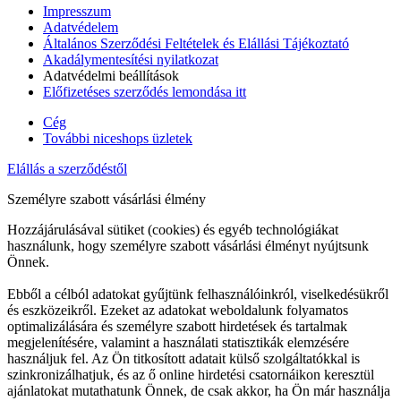
Impresszum
Adatvédelem
Általános Szerződési Feltételek és Elállási Tájékoztató
Akadálymentesítési nyilatkozat
Adatvédelmi beállítások
Előfizetéses szerződés lemondása itt
Cég
További niceshops üzletek
Elállás a szerződéstől
Személyre szabott vásárlási élmény
Hozzájárulásával sütiket (cookies) és egyéb technológiákat
használunk, hogy személyre szabott vásárlási élményt nyújtsunk
Önnek.
Ebből a célból adatokat gyűjtünk felhasználóinkról, viselkedésükről
és eszközeikről. Ezeket az adatokat weboldalunk folyamatos
optimalizálására és személyre szabott hirdetések és tartalmak
megjelenítésére, valamint a használati statisztikák elemzésére
használjuk fel. Az Ön titkosított adatait külső szolgáltatókkal is
szinkronizálhatjuk, és az ő online hirdetési csatornáikon keresztül
ajánlatokat mutathatunk Önnek, de csak akkor, ha Ön már használja