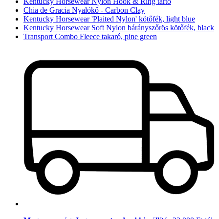
Kentucky Horsewear Nylon Hook & Ring tartó
Chia de Gracia Nyalókő - Carbon Clay
Kentucky Horsewear 'Plaited Nylon' kötőfék, light blue
Kentucky Horsewear Soft Nylon bárányszőrös kötőfék, black
Transport Combo Fleece takaró, pine green