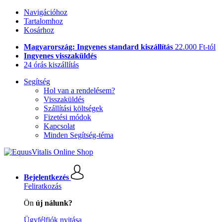
Navigációhoz
Tartalomhoz
Kosárhoz
Magyarország: Ingyenes standard kiszállítás
22.000 Ft-tól
Ingyenes visszaküldés
24 órás kiszállítás
Segítség
Hol van a rendelésem?
Visszaküldés
Szállítási költségek
Fizetési módok
Kapcsolat
Minden Segítség-téma
Bejelentkezés
Feliratkozás
Ön
új nálunk?
Ügyfélfiók nyitása