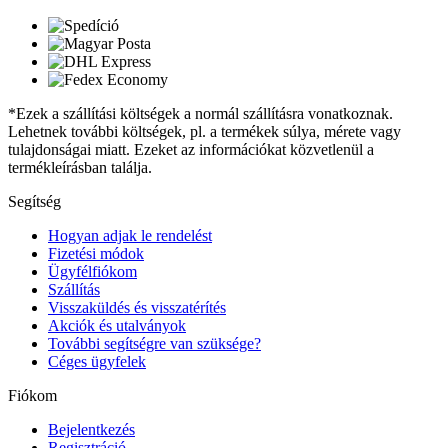
*Ezek a szállítási költségek a normál szállításra vonatkoznak.
Lehetnek további költségek, pl. a termékek súlya, mérete vagy
tulajdonságai miatt. Ezeket az információkat közvetlenül a
termékleírásban találja.
Segítség
Hogyan adjak le rendelést
Fizetési módok
Ügyfélfiókom
Szállítás
Visszaküldés és visszatérítés
Akciók és utalványok
További segítségre van szüksége?
Céges ügyfelek
Fiókom
Bejelentkezés
Regisztráció