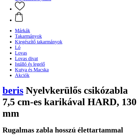
Márkák
Takarmányok
Kiegészítő takarmányok
Ló
Lovas
Lovas divat
Istálló és legelő
Kutya és Macska
Akciók
beris
Nyelvkerülős csikózabla
7,5 cm-es karikával HARD, 130
mm
Rugalmas zabla hosszú élettartammal