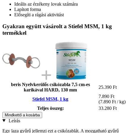
Ideális az érzékeny lovak számára
Lapított forma
Elősegíti a rágási aktivitást
Gyakran együtt vásárolt a Stiefel MSM, 1 kg
termékkel
beris Nyelvkerülős csikózabla 7,5 cm-es
25.390 Ft
karikával HARD, 130 mm
7.890 Ft
Stiefel MSM, 1 kg
(7.890 Ft / kg)
Teljes összeg:
33.280 Ft
Mindkettő a kosárba
Leírás
Egy laza gyűrű jellemzi ezt a csikózablát. A mozgatható gyűrű