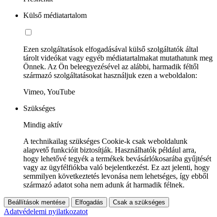
Külső médiatartalom
Ezen szolgáltatások elfogadásával külső szolgáltatók által
tárolt videókat vagy egyéb médiatartalmakat mutathatunk meg
Önnek. Az Ön beleegyezésével az alábbi, harmadik féltől
származó szolgáltatásokat használjuk ezen a weboldalon:
Vimeo, YouTube
Szükséges
Mindig aktív
A technikailag szükséges Cookie-k csak weboldalunk
alapvető funkcióit biztosítják. Használhatók például arra,
hogy lehetővé tegyék a termékek bevásárlókosarába gyűjtését
vagy az ügyfélfiókba való bejelentkezést. Ez azt jelenti, hogy
semmilyen következtetés levonása nem lehetséges, így ebből
származó adatot soha nem adunk át harmadik félnek.
Beállítások mentése
Elfogadás
Csak a szükséges
Adatvédelemi nyilatkozatot