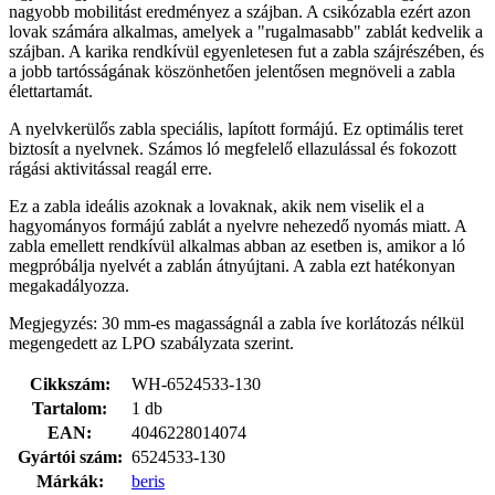
nagyobb mobilitást eredményez a szájban. A csikózabla ezért azon
lovak számára alkalmas, amelyek a "rugalmasabb" zablát kedvelik a
szájban. A karika rendkívül egyenletesen fut a zabla szájrészében, és
a jobb tartósságának köszönhetően jelentősen megnöveli a zabla
élettartamát.
A nyelvkerülős zabla speciális, lapított formájú. Ez optimális teret
biztosít a nyelvnek. Számos ló megfelelő ellazulással és fokozott
rágási aktivitással reagál erre.
Ez a zabla ideális azoknak a lovaknak, akik nem viselik el a
hagyományos formájú zablát a nyelvre nehezedő nyomás miatt. A
zabla emellett rendkívül alkalmas abban az esetben is, amikor a ló
megpróbálja nyelvét a zablán átnyújtani. A zabla ezt hatékonyan
megakadályozza.
Megjegyzés: 30 mm-es magasságnál a zabla íve korlátozás nélkül
megengedett az LPO szabályzata szerint.
Cikkszám:
WH-6524533-130
Tartalom:
1 db
EAN:
4046228014074
Gyártói szám:
6524533-130
Márkák:
beris