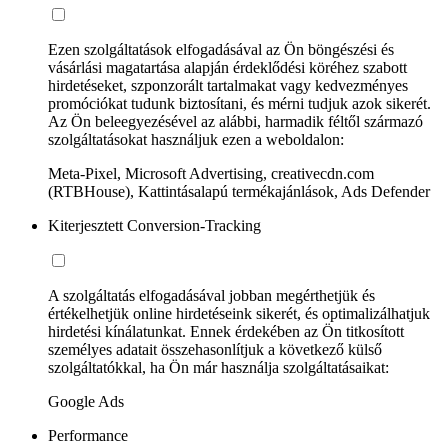
Ezen szolgáltatások elfogadásával az Ön böngészési és
vásárlási magatartása alapján érdeklődési köréhez szabott
hirdetéseket, szponzorált tartalmakat vagy kedvezményes
promóciókat tudunk biztosítani, és mérni tudjuk azok sikerét.
Az Ön beleegyezésével az alábbi, harmadik féltől származó
szolgáltatásokat használjuk ezen a weboldalon:
Meta-Pixel, Microsoft Advertising, creativecdn.com
(RTBHouse), Kattintásalapú termékajánlások, Ads Defender
Kiterjesztett Conversion-Tracking
A szolgáltatás elfogadásával jobban megérthetjük és
értékelhetjük online hirdetéseink sikerét, és optimalizálhatjuk
hirdetési kínálatunkat. Ennek érdekében az Ön titkosított
személyes adatait összehasonlítjuk a következő külső
szolgáltatókkal, ha Ön már használja szolgáltatásaikat:
Google Ads
Performance