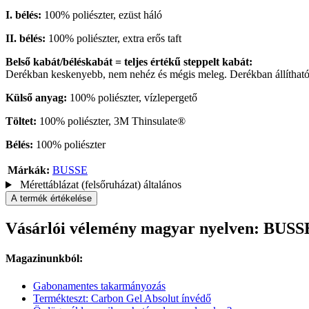
I. bélés:
100% poliészter, ezüst háló
II. bélés:
100% poliészter, extra erős taft
Belső kabát/béléskabát = teljes értékű steppelt kabát:
Derékban keskenyebb, nem nehéz és mégis meleg. Derékban állítható.
Külső anyag:
100% poliészter, vízlepergető
Töltet:
100% poliészter, 3M Thinsulate®
Bélés:
100% poliészter
Márkák:
BUSSE
Mérettáblázat (felsőruházat) általános
A termék értékelése
Vásárlói vélemény magyar nyelven: BUSSE
Magazinunkból:
Gabonamentes takarmányozás
Termékteszt: Carbon Gel Absolut ínvédő