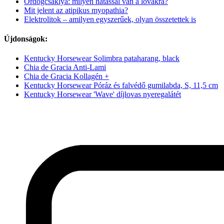
Ördögcsáklya: milyen hatással van a lovakra?
Mit jelent az atipikus myopathia?
Elektrolitok – amilyen egyszerűek, olyan összetettek is
Újdonságok:
Kentucky Horsewear Solimbra pataharang, black
Chia de Gracia Anti-Lami
Chia de Gracia Kollagén +
Kentucky Horsewear Póráz és falvédő gumilabda, S, 11,5 cm
Kentucky Horsewear 'Wave' díjlovas nyeregalátét