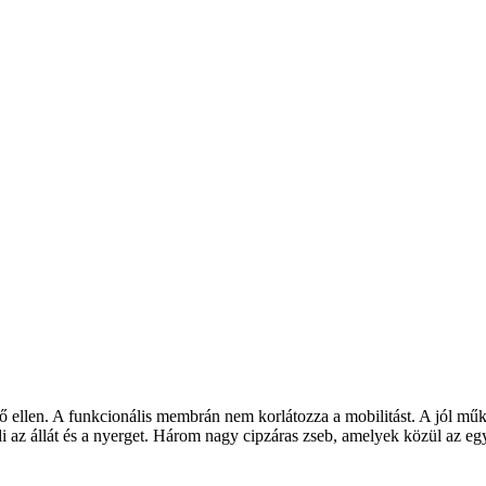
ő ellen. A funkcionális membrán nem korlátozza a mobilitást. A jól műkö
i az állát és a nyerget. Három nagy cipzáras zseb, amelyek közül az egy