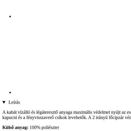
Leírás
A kabát vízálló és légáteresztő anyaga maximális védelmet nyújt az es
kapucni és a fényvisszaverő csíkok levehetők. A 2 irányú főcipzár véd
Külső anyag:
100% poliészter