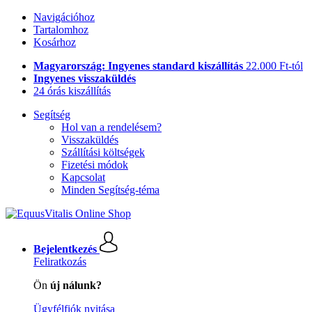
Navigációhoz
Tartalomhoz
Kosárhoz
Magyarország: Ingyenes standard kiszállítás
22.000 Ft-tól
Ingyenes visszaküldés
24 órás kiszállítás
Segítség
Hol van a rendelésem?
Visszaküldés
Szállítási költségek
Fizetési módok
Kapcsolat
Minden Segítség-téma
Bejelentkezés
Feliratkozás
Ön
új nálunk?
Ügyfélfiók nyitása