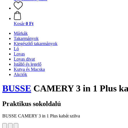
Kosár
0 Ft
Márkák
Takarmányok
Kiegészítő takarmányok
Ló
Lovas
Lovas divat
Istálló és legelő
Kutya és Macska
Akciók
BUSSE
CAMERY 3 in 1 Plus kab
Praktikus sokoldalú
BUSSE CAMERY 3 in 1 Plus kabát szilva