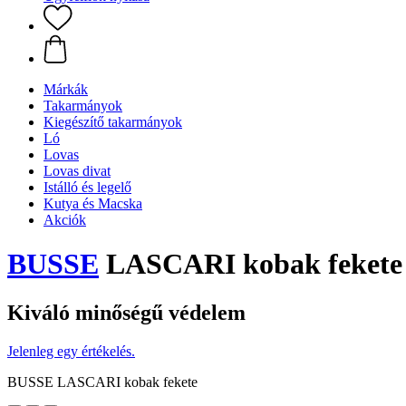
Márkák
Takarmányok
Kiegészítő takarmányok
Ló
Lovas
Lovas divat
Istálló és legelő
Kutya és Macska
Akciók
BUSSE
LASCARI kobak fekete
Kiváló minőségű védelem
Jelenleg egy értékelés.
BUSSE LASCARI kobak fekete