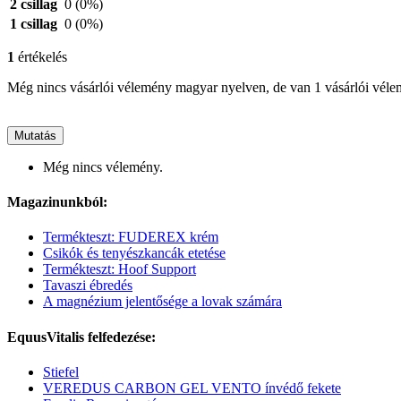
2 csillag
0
(0%)
1 csillag
0
(0%)
1
értékelés
Még nincs vásárlói vélemény magyar nyelven, de van 1 vásárlói vél
Mutatás
Még nincs vélemény.
Magazinunkból:
Termékteszt: FUDEREX krém
Csikók és tenyészkancák etetése
Termékteszt: Hoof Support
Tavaszi ébredés
A magnézium jelentősége a lovak számára
EquusVitalis felfedezése:
Stiefel
VEREDUS CARBON GEL VENTO ínvédő fekete