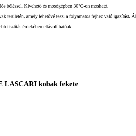
hálós béléssel. Kivehető és mosógépben 30°C-on mosható.
 területén, amely lehetővé teszi a folyamatos fejhez való igazítást. Állí
ebb tisztítás érdekében eltávolíthatóak.
SE LASCARI kobak fekete