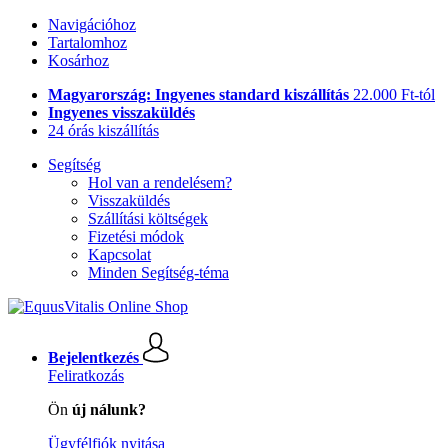
Navigációhoz
Tartalomhoz
Kosárhoz
Magyarország: Ingyenes standard kiszállítás
22.000 Ft-tól
Ingyenes visszaküldés
24 órás kiszállítás
Segítség
Hol van a rendelésem?
Visszaküldés
Szállítási költségek
Fizetési módok
Kapcsolat
Minden Segítség-téma
Bejelentkezés
Feliratkozás
Ön
új nálunk?
Ügyfélfiók nyitása