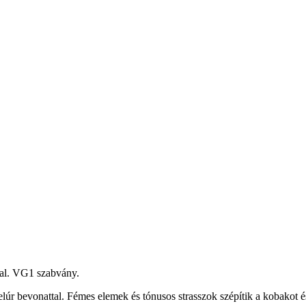
llal. VG1 szabvány.
elúr bevonattal. Fémes elemek és tónusos strasszok szépítik a kobakot é