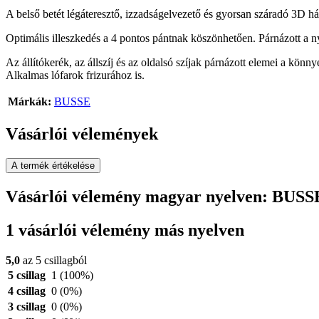
A belső betét légáteresztő, izzadságelvezető és gyorsan száradó 3D 
Optimális illeszkedés a 4 pontos pántnak köszönhetően. Párnázott a nyak
Az állítókerék, az állszíj és az oldalsó szíjak párnázott elemei a könny
Alkalmas lófarok frizurához is.
Márkák:
BUSSE
Vásárlói vélemények
A termék értékelése
Vásárlói vélemény magyar nyelven: BUS
1 vásárlói vélemény más nyelven
5,0
az 5 csillagból
5 csillag
1
(100%)
4 csillag
0
(0%)
3 csillag
0
(0%)