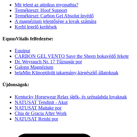
Mit jelent az atipikus myopathia?
Termékteszt: Hoof Support
Termékteszt: Carbon Gel Absolut ínvédő
A magnézium jelentősége a lovak számára
Kerbl legelő kerítések
EquusVitalis felfedezése:
Equipur
CARBON GEL VENTO Save the Sheep bokavédő fekete
Dr. Weyrauch Nr. 17 Tűzsugár por
Galopp Magnézium
belaMin Klinoptilolit takarmány-kiegészítő állatoknak
Újdonságok:
Kentucky Horsewear Relax játék- és szénalabda lovaknak
NATUSAT Tendinit - Akut
NATUSAT Maitake por
Chia de Gracia After Work
NATUSAT Reishi por