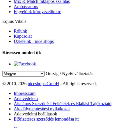
Mix & Match raklapos szállítás
Ambassadors
Figyelünk környezetünkre
Equus Vitalis
Rólunk
Kapcsolat
Üzleteink - nice shops
Kövessen minket itt:
Ország / Nyelv változtatás
© 2010-2026
niceshops GmbH
- All rights reserved.
Impresszum
Adatvédelem
Általános Szerződési Feltételek és Elállási Tájékoztató
Akadálymentesítési nyilatkozat
Adatvédelmi beállítások
Előfizetéses szerződés lemondása itt