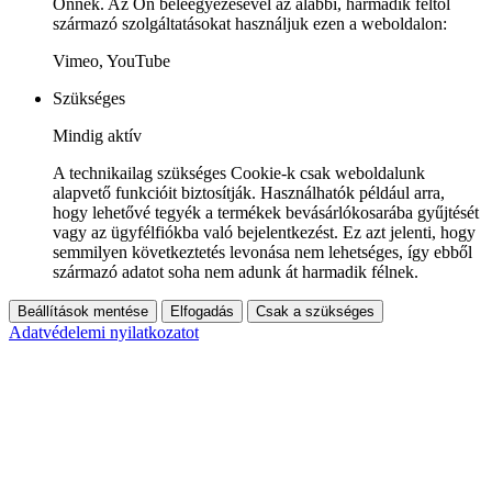
Önnek. Az Ön beleegyezésével az alábbi, harmadik féltől
származó szolgáltatásokat használjuk ezen a weboldalon:
Vimeo, YouTube
Szükséges
Mindig aktív
A technikailag szükséges Cookie-k csak weboldalunk
alapvető funkcióit biztosítják. Használhatók például arra,
hogy lehetővé tegyék a termékek bevásárlókosarába gyűjtését
vagy az ügyfélfiókba való bejelentkezést. Ez azt jelenti, hogy
semmilyen következtetés levonása nem lehetséges, így ebből
származó adatot soha nem adunk át harmadik félnek.
Beállítások mentése
Elfogadás
Csak a szükséges
Adatvédelemi nyilatkozatot