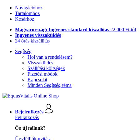
Navigációhoz
Tartalomhoz
Kosárhoz
Magyarország: Ingyenes standard kiszállítás
22.000 Ft-tól
Ingyenes visszaküldés
24 órás kiszállítás
Segítség
Hol van a rendelésem?
Visszaküldés
Szállítási költségek
Fizetési módok
Kapcsolat
Minden Segítség-téma
Bejelentkezés
Feliratkozás
Ön
új nálunk?
Ügyfélfiók nyitása