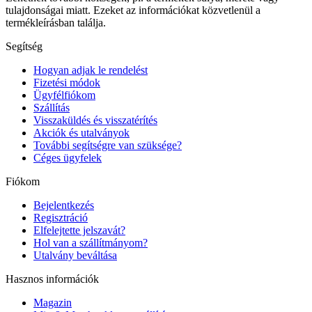
tulajdonságai miatt. Ezeket az információkat közvetlenül a
termékleírásban találja.
Segítség
Hogyan adjak le rendelést
Fizetési módok
Ügyfélfiókom
Szállítás
Visszaküldés és visszatérítés
Akciók és utalványok
További segítségre van szüksége?
Céges ügyfelek
Fiókom
Bejelentkezés
Regisztráció
Elfelejtette jelszavát?
Hol van a szállítmányom?
Utalvány beváltása
Hasznos információk
Magazin