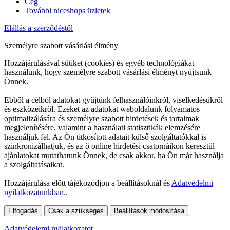
Cég
További niceshops üzletek
Elállás a szerződéstől
Személyre szabott vásárlási élmény
Hozzájárulásával sütiket (cookies) és egyéb technológiákat
használunk, hogy személyre szabott vásárlási élményt nyújtsunk
Önnek.
Ebből a célból adatokat gyűjtünk felhasználóinkról, viselkedésükről
és eszközeikről. Ezeket az adatokat weboldalunk folyamatos
optimalizálására és személyre szabott hirdetések és tartalmak
megjelenítésére, valamint a használati statisztikák elemzésére
használjuk fel. Az Ön titkosított adatait külső szolgáltatókkal is
szinkronizálhatjuk, és az ő online hirdetési csatornáikon keresztül
ajánlatokat mutathatunk Önnek, de csak akkor, ha Ön már használja
a szolgáltatásaikat.
Hozzájárulása előtt tájékozódjon a beállításoknál és
Adatvédelmi
nyilatkozatunkban.
.
Elfogadás
Csak a szükséges
Beállítások módosítása
Adatvédelemi nyilatkozatot