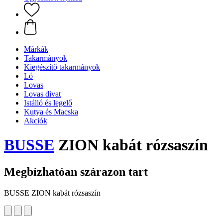
Márkák
Takarmányok
Kiegészítő takarmányok
Ló
Lovas
Lovas divat
Istálló és legelő
Kutya és Macska
Akciók
BUSSE
ZION kabát rózsaszín
Megbízhatóan szárazon tart
BUSSE ZION kabát rózsaszín