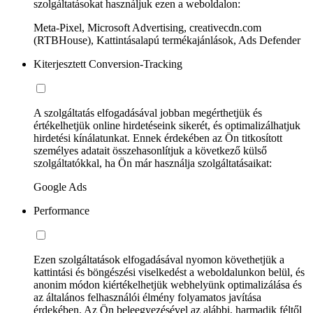
szolgáltatásokat használjuk ezen a weboldalon:
Meta-Pixel, Microsoft Advertising, creativecdn.com
(RTBHouse), Kattintásalapú termékajánlások, Ads Defender
Kiterjesztett Conversion-Tracking
A szolgáltatás elfogadásával jobban megérthetjük és
értékelhetjük online hirdetéseink sikerét, és optimalizálhatjuk
hirdetési kínálatunkat. Ennek érdekében az Ön titkosított
személyes adatait összehasonlítjuk a következő külső
szolgáltatókkal, ha Ön már használja szolgáltatásaikat:
Google Ads
Performance
Ezen szolgáltatások elfogadásával nyomon követhetjük a
kattintási és böngészési viselkedést a weboldalunkon belül, és
anonim módon kiértékelhetjük webhelyünk optimalizálása és
az általános felhasználói élmény folyamatos javítása
érdekében. Az Ön beleegyezésével az alábbi, harmadik féltől