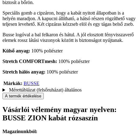
biztosít a bőrön.
Speciális gomb a cipzáron, hogy a kabát nyitott állapotban is a
helyén maradjon. A kapucni állítható, a hátsó részen rögzíthető vagy
teljesen levehető. Két cipzáras kézzseb elöl és egy tágas belső zseb.
Busse logóval a bal felkaron és hátul. A jól elosztott fényvisszaverő
elemek rossz látási viszonyok között is biztonságot nyújtanak.
Külső anyag:
100% poliészter
Stretch COMFORTmesh:
100% poliészter
Stretch hálós anyag:
100% poliészter
Márkák:
BUSSE
Mérettáblázat (felsőruházat) általános
A termék értékelése
Vásárlói vélemény magyar nyelven:
BUSSE ZION kabát rózsaszín
Magazinunkból: