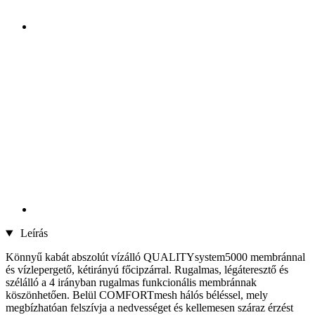
Leírás
Könnyű kabát abszolút vízálló QUALITYsystem5000 membránnal
és vízlepergető, kétirányú főcipzárral. Rugalmas, légáteresztő és
szélálló a 4 irányban rugalmas funkcionális membránnak
köszönhetően. Belül COMFORTmesh hálós béléssel, mely
megbízhatóan felszívja a nedvességet és kellemesen száraz érzést