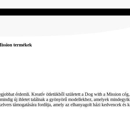
ission termékek
jobbat érdemli. Kreatív ötletükből született a Dog with a Mission cég
n mindig új ihletet találnak a gyönyörű modellekhez, amelyek mindegyi
vers támogatására fordítja, amely az elhanyagolt házi kedvencek és kó