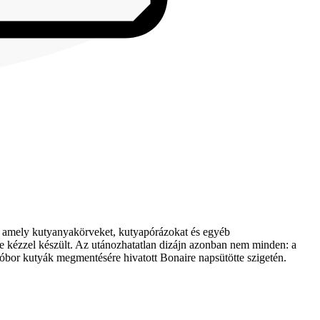
, amely kutyanyakörveket, kutyapórázokat és egyéb
ke kézzel készült. Az utánozhatatlan dizájn azonban nem minden: a
bor kutyák megmentésére hivatott Bonaire napsütötte szigetén.