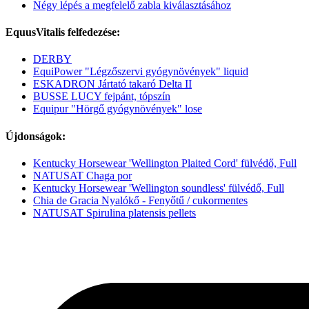
Négy lépés a megfelelő zabla kiválasztásához
EquusVitalis felfedezése:
DERBY
EquiPower "Légzőszervi gyógynövények" liquid
ESKADRON Jártató takaró Delta II
BUSSE LUCY fejpánt, tópszín
Equipur "Hörgő gyógynövények" lose
Újdonságok:
Kentucky Horsewear 'Wellington Plaited Cord' fülvédő, Full
NATUSAT Chaga por
Kentucky Horsewear 'Wellington soundless' fülvédő, Full
Chia de Gracia Nyalókő - Fenyőtű / cukormentes
NATUSAT Spirulina platensis pellets