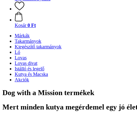
Kosár
0 Ft
Márkák
Takarmányok
Kiegészítő takarmányok
Ló
Lovas
Lovas divat
Istálló és legelő
Kutya és Macska
Akciók
Dog with a Mission termékek
Mert minden kutya megérdemel egy jó élet