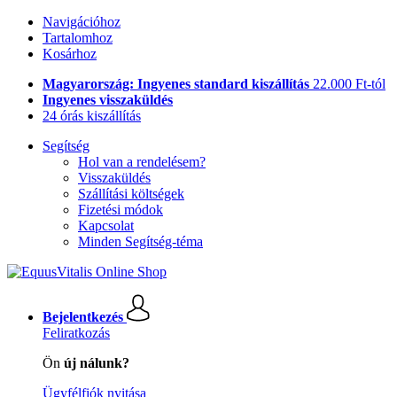
Navigációhoz
Tartalomhoz
Kosárhoz
Magyarország: Ingyenes standard kiszállítás
22.000 Ft-tól
Ingyenes visszaküldés
24 órás kiszállítás
Segítség
Hol van a rendelésem?
Visszaküldés
Szállítási költségek
Fizetési módok
Kapcsolat
Minden Segítség-téma
Bejelentkezés
Feliratkozás
Ön
új nálunk?
Ügyfélfiók nyitása