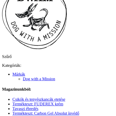
Szűrő
Kategóriák:
Márkák
Dog with a Mission
Magazinunkból:
Csikók és tenyészkancák etetése
Termékteszt: FUDEREX krém
Tavaszi ébredés
Termékteszt: Carbon Gel Absolut ínvédő