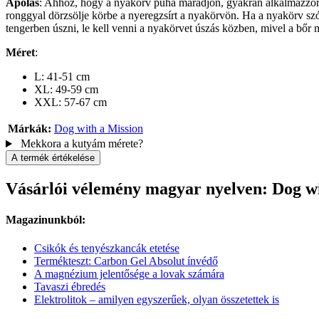
Ápolás
: Ahhoz, hogy a nyakörv puha maradjon, gyakran alkalmazzon sz
ronggyal dörzsölje körbe a nyeregzsírt a nyakörvön. Ha a nyakörv szó 
tengerben úszni, le kell venni a nyakörvet úszás közben, mivel a bőr
Méret
:
L: 41-51 cm
XL: 49-59 cm
XXL: 57-67 cm
Márkák:
Dog with a Mission
Mekkora a kutyám mérete?
A termék értékelése
Vásárlói vélemény magyar nyelven: Dog w
Magazinunkból:
Csikók és tenyészkancák etetése
Termékteszt: Carbon Gel Absolut ínvédő
A magnézium jelentősége a lovak számára
Tavaszi ébredés
Elektrolitok – amilyen egyszerűek, olyan összetettek is