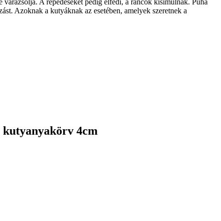
 varázsolja. A repedéseket pedig elfedi, a ráncok kisimulnak. Puha
mazást. Azoknak a kutyáknak az esetében, amelyek szeretnek a
" kutyanyakörv 4cm