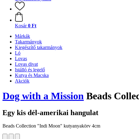
Kosár
0 Ft
Márkák
Takarmányok
Kiegészítő takarmányok
Ló
Lovas
Lovas divat
Istálló és legelő
Kutya és Macska
Akciók
Dog with a Mission
Beads Colle
Egy kis dél-amerikai hangulat
Beads Collection "Indi Moon" kutyanyakörv 4cm