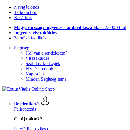
Navigációhoz
Tartalomhoz
Kosárhoz
Magyarország: Ingyenes standard kiszállítás
22.000 Ft-tól
Ingyenes visszaküldés
24 órás kiszállítás
Segítség
Hol van a rendelésem?
Visszaküldés
Szállítási költségek
Fizetési módok
Kapcsolat
Minden Segítség-téma
Bejelentkezés
Feliratkozás
Ön
új nálunk?
Ügyfélfiók nyitása