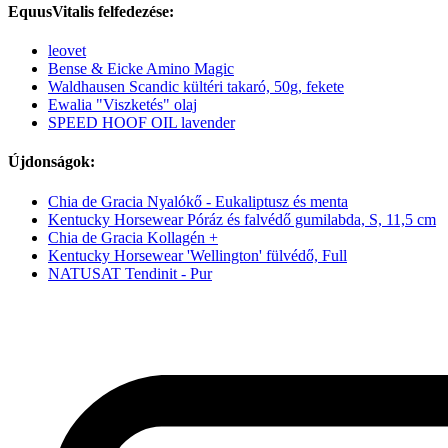
EquusVitalis felfedezése:
leovet
Bense & Eicke Amino Magic
Waldhausen Scandic kültéri takaró, 50g, fekete
Ewalia "Viszketés" olaj
SPEED HOOF OIL lavender
Újdonságok:
Chia de Gracia Nyalókő - Eukaliptusz és menta
Kentucky Horsewear Póráz és falvédő gumilabda, S, 11,5 cm
Chia de Gracia Kollagén +
Kentucky Horsewear 'Wellington' fülvédő, Full
NATUSAT Tendinit - Pur