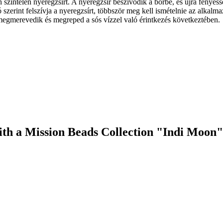
íntelen nyeregzsírt. A nyeregzsír beszívódik a bőrbe, és újra fényessé
szerint felszívja a nyeregzsírt, többször meg kell ismételnie az alkal
 megmerevedik és megreped a sós vízzel való érintkezés következtében.
ith a Mission Beads Collection "Indi Moon