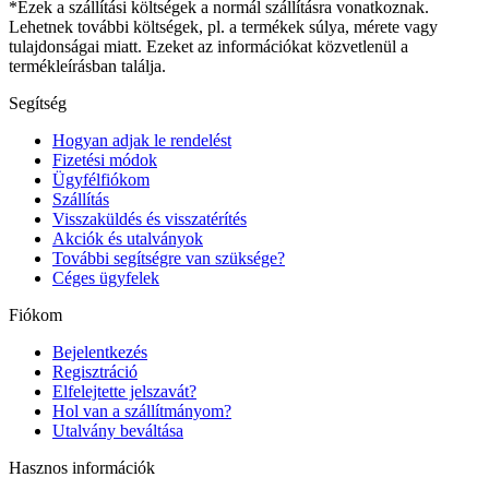
*Ezek a szállítási költségek a normál szállításra vonatkoznak.
Lehetnek további költségek, pl. a termékek súlya, mérete vagy
tulajdonságai miatt. Ezeket az információkat közvetlenül a
termékleírásban találja.
Segítség
Hogyan adjak le rendelést
Fizetési módok
Ügyfélfiókom
Szállítás
Visszaküldés és visszatérítés
Akciók és utalványok
További segítségre van szüksége?
Céges ügyfelek
Fiókom
Bejelentkezés
Regisztráció
Elfelejtette jelszavát?
Hol van a szállítmányom?
Utalvány beváltása
Hasznos információk