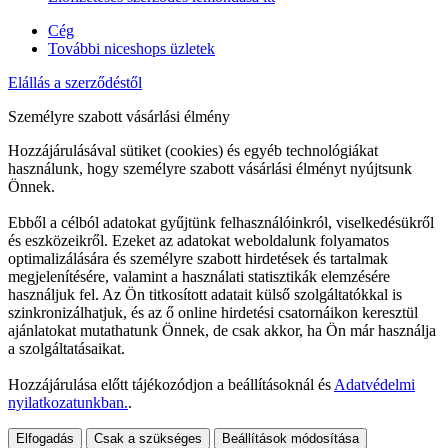
Cég
További niceshops üzletek
Elállás a szerződéstől
Személyre szabott vásárlási élmény
Hozzájárulásával sütiket (cookies) és egyéb technológiákat
használunk, hogy személyre szabott vásárlási élményt nyújtsunk
Önnek.
Ebből a célból adatokat gyűjtünk felhasználóinkról, viselkedésükről
és eszközeikről. Ezeket az adatokat weboldalunk folyamatos
optimalizálására és személyre szabott hirdetések és tartalmak
megjelenítésére, valamint a használati statisztikák elemzésére
használjuk fel. Az Ön titkosított adatait külső szolgáltatókkal is
szinkronizálhatjuk, és az ő online hirdetési csatornáikon keresztül
ajánlatokat mutathatunk Önnek, de csak akkor, ha Ön már használja
a szolgáltatásaikat.
Hozzájárulása előtt tájékozódjon a beállításoknál és
Adatvédelmi
nyilatkozatunkban.
.
Elfogadás
Csak a szükséges
Beállítások módosítása