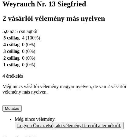
Weyrauch Nr. 13 Siegfried
2 vásárlói vélemény más nyelven
5,0
az 5 csillagból
5 csillag
4
(100%)
4 csillag
0
(0%)
3 csillag
0
(0%)
2 csillag
0
(0%)
1 csillag
0
(0%)
4
értékelés
Még nincs vásárlói vélemény magyar nyelven, de van 2 vásárlói
vélemény más nyelven.
Mutatás
Még nincs vélemény.
Legyen Ön az első, aki véleményt ír erről a termékről.