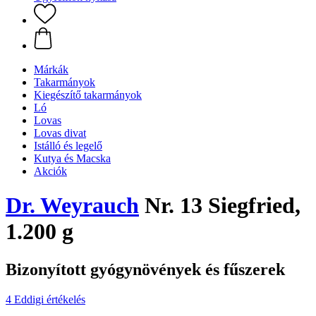
Márkák
Takarmányok
Kiegészítő takarmányok
Ló
Lovas
Lovas divat
Istálló és legelő
Kutya és Macska
Akciók
Dr. Weyrauch
Nr. 13 Siegfried,
1.200 g
Bizonyított gyógynövények és fűszerek
4 Eddigi értékelés