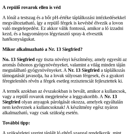
A repülő rovarok ellen is véd
A lónál a testszag és a bőr pH-értéke táplálkozási intézkedésekkel
megváltoztatható, így a repülő férgek is kevésbé élvezik a lovon
való megtelepedést. Ez akkor válik fontossá, amikor a ló izzadni
kezd, és a hagyományos légyriasztó spray-k elvesztik
hatékonyságukat.
Mikor alkalmazható a Nr. 13 Siegfried?
No. 13 Siegfried
egy tiszta növényi készítmény, amely egyesíti az
aromás őshonos gyógynövényeket, valamint a világ minden táján
megtalálható gyógynövényeket. A
Nr.
13 Siegfried
a táplálkozás
támogatását javasolja, ha a lovak súlyosan férgesek, és a gyakori
féregtelenítés révén a férgek esetleg rezisztenciát fejlesztettek ki.
A termék azokban az évszakokban is bevált, amikor a kullancsok,
vagy a repülő rovarok megjelenése a leggyakoribb. A
Nr. 13
Siegfried
olyan anyagok párolgását okozza, amelyek egyáltalán
nem kedveznek a kullancsoknak! A készítmény egész nyáron
alkalmazható, vagy csak szükség esetén.
További tipp:
A szükségletei szerint táplált ló eltérő szaggal rendelkezik, mint