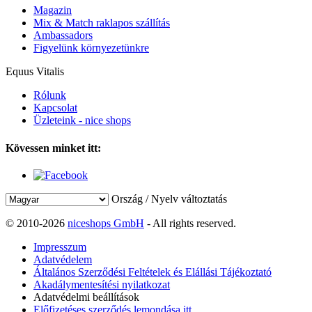
Magazin
Mix & Match raklapos szállítás
Ambassadors
Figyelünk környezetünkre
Equus Vitalis
Rólunk
Kapcsolat
Üzleteink - nice shops
Kövessen minket itt:
Ország / Nyelv változtatás
© 2010-2026
niceshops GmbH
- All rights reserved.
Impresszum
Adatvédelem
Általános Szerződési Feltételek és Elállási Tájékoztató
Akadálymentesítési nyilatkozat
Adatvédelmi beállítások
Előfizetéses szerződés lemondása itt