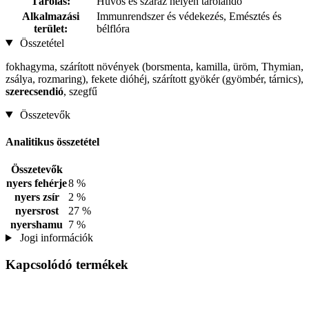
Tárolás:
Hűvös és száraz helyen tárolandó
Alkalmazási
Immunrendszer és védekezés, Emésztés és
terület:
bélflóra
Összetétel
fokhagyma, szárított növények (borsmenta, kamilla, üröm, Thymian,
zsálya, rozmaring), fekete dióhéj, szárított gyökér (gyömbér, tárnics),
szerecsendió
, szegfű
Összetevők
Analitikus összetétel
Összetevők
nyers fehérje
8 %
nyers zsír
2 %
nyersrost
27 %
nyershamu
7 %
Jogi információk
Kapcsolódó termékek