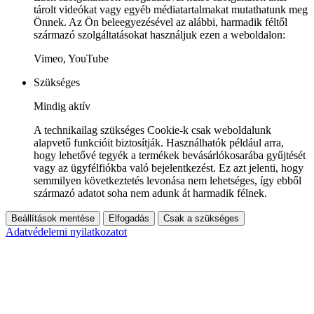
tárolt videókat vagy egyéb médiatartalmakat mutathatunk meg
Önnek. Az Ön beleegyezésével az alábbi, harmadik féltől
származó szolgáltatásokat használjuk ezen a weboldalon:
Vimeo, YouTube
Szükséges
Mindig aktív
A technikailag szükséges Cookie-k csak weboldalunk
alapvető funkcióit biztosítják. Használhatók például arra,
hogy lehetővé tegyék a termékek bevásárlókosarába gyűjtését
vagy az ügyfélfiókba való bejelentkezést. Ez azt jelenti, hogy
semmilyen következtetés levonása nem lehetséges, így ebből
származó adatot soha nem adunk át harmadik félnek.
Beállítások mentése
Elfogadás
Csak a szükséges
Adatvédelemi nyilatkozatot