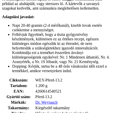
például az alultáplált, vagy stresszes ló. A kártevők a savanyú
szagokat kedvelik, ami számunkra meglehetősen kellemetlen.
Adagolási javaslat:
Napi 20-40 gramm (2-4 mérőkanál), kisebb lovak esetén
csökkentse a mennyiséget.
Felhívjuk figyelmét, hogy a tiszta gyógynövény
készítmények, különösen ez az értékes recept, egészen
különleges módon egészítik ki az étrendet, de nem
helyettesítik a szükségletekhez igazodó mineralizációt.
Kombinálja ezt a terméket ésszerűen ásványi
különlegességeink egyikével: Nr. 1 Mindenen áthatoló, Nr. 4.
Aranyérték, a Nr. 19 Jóbarát, vagy Nr. 21 Keménység.
Dopping: Kérjük, tartsa be a 48 órás várakozási időt ezzel a
termékkel, amikor versenyeken indul.
Cikkszám:
WEY-Pferd-13.2
Tartalom:
1.200 g
EAN:
4260614540521
Gyártói szám:
Pferd-13.2
Márkák:
Dr. Weyrauch
Takarmány:
Kiegészítő takarmány