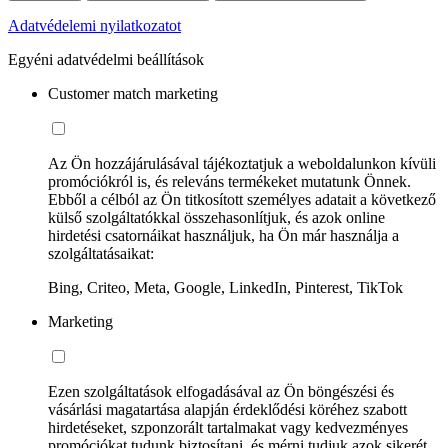
Adatvédelemi nyilatkozatot
Egyéni adatvédelmi beállítások
Customer match marketing
Az Ön hozzájárulásával tájékoztatjuk a weboldalunkon kívüli
promóciókról is, és releváns termékeket mutatunk Önnek.
Ebből a célból az Ön titkosított személyes adatait a következő
külső szolgáltatókkal összehasonlítjuk, és azok online
hirdetési csatornáikat használjuk, ha Ön már használja a
szolgáltatásaikat:
Bing, Criteo, Meta, Google, LinkedIn, Pinterest, TikTok
Marketing
Ezen szolgáltatások elfogadásával az Ön böngészési és
vásárlási magatartása alapján érdeklődési köréhez szabott
hirdetéseket, szponzorált tartalmakat vagy kedvezményes
promóciókat tudunk biztosítani, és mérni tudjuk azok sikerét.