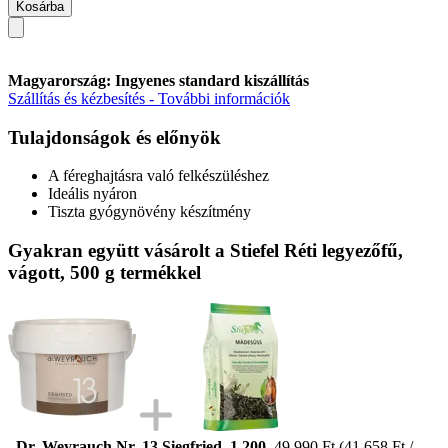
Kosárba
Magyarország: Ingyenes standard kiszállítás
Szállítás és kézbesítés - További információk
Tulajdonságok és előnyök
A féreghajtásra való felkészüléshez
Ideális nyáron
Tiszta gyógynövény készítmény
Gyakran együtt vásárolt a Stiefel Réti legyezőfű,
vágott, 500 g termékkel
Dr. Weyrauch Nr. 13 Siegfried, 1.200
49.990 Ft
(41.658 Ft /