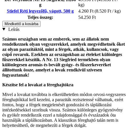
g
kg)
Stiefel Réti legyezőfű, vágott, 500 g
4.260 Ft
(8.520 Ft / kg)
Teljes összeg:
54.250 Ft
Mindkettő a kosárba
Leírás
Számos országban sem az emberek, sem az állatok nem
rendelkeznek olyan vegyszerekkel, amelyek megvédhetnék őket
az olyan parazitáktól, mint a férgek, atkák, kullancsok,
vagy
csípő rovarok. Ezekben az országokban az ételeket különleges
fűszerekkel készítik. A Nr. 13 Siegfried termékben olyan
különlegesen aromás és bevált gyógy- és fűszerkeveréket
állítottunk össze, amelyet a lovak rendkívül szívesen
fogyasztanak!
Készítse fel a lovakat a féreghajtókra
Mivel a lovakat továbbra is elkerülhetetlen módon orvosi-vegyszeres
féreghajtókkal kell kezelni, a paraziták rezisztenssé válhatnak, ezért
fontos, hogy a férgek megjelenését gondozási és táplálkozási
intézkedésekkel szorítsuk vissza. Számos különleges gyógynövény
és gyökér rendelkezik ezzel a tulajdonsággal és évszázadok óta
használják a táplálkozásban. A klasszikus féreghajtó talán nem is
helyettesíthető, de megnehezíti a férgek dolgát.