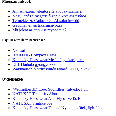
Magazinunkból:
A magnézium jelentősége a lovak számára
Négy lépés a megfelelő zabla kiválasztásához
Termékteszt: Carbon Gel Absolut ínvédő
Gabonamentes takarmányozás
Mit jelent az atipikus myopathia?
EquusVitalis felfedezése:
Natusat
HARTOG Compact Grass
Kentucky Horsewear Mesh légytakaró, kék
ELT Hajháló gyöngyökkel
Waldhausen Nordic kültéri takaró, 200 g, éjkék
Újdonságok:
'Wellington 3D Logo Soundless' fülvédő, Full
NATUSAT Tendinit - Akut
Kentucky Horsewear Anti-Fly orrvédő, Full
NATUSAT Shiitake por
Kentucky Horsewear 'Plaited Nylon' kötőfék, light blue