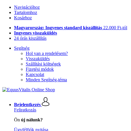
Navigációhoz
Tartalomhoz
Kosárhoz
Magyarország: Ingyenes standard kiszállítás
22.000 Ft-tól
Ingyenes visszaküldés
24 órás kiszállítás
Segítség
Hol van a rendelésem?
Visszaküldés
Szállítási költségek
Fizetési módok
Kapcsolat
Minden Segítség-téma
Bejelentkezés
Feliratkozás
Ön
új nálunk?
Ügyfélfiók nyitása