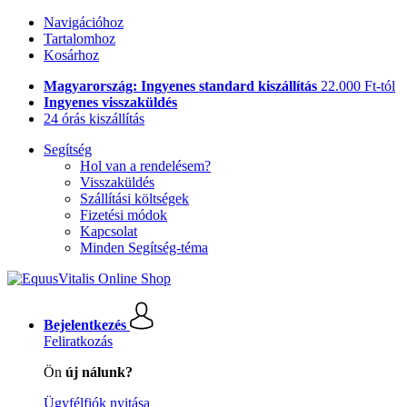
Navigációhoz
Tartalomhoz
Kosárhoz
Magyarország: Ingyenes standard kiszállítás
22.000 Ft-tól
Ingyenes visszaküldés
24 órás kiszállítás
Segítség
Hol van a rendelésem?
Visszaküldés
Szállítási költségek
Fizetési módok
Kapcsolat
Minden Segítség-téma
Bejelentkezés
Feliratkozás
Ön
új nálunk?
Ügyfélfiók nyitása