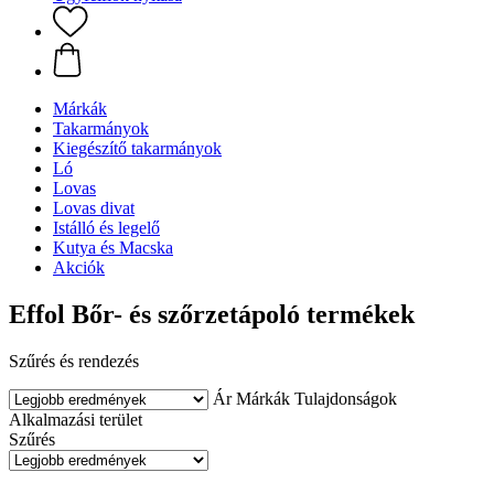
Márkák
Takarmányok
Kiegészítő takarmányok
Ló
Lovas
Lovas divat
Istálló és legelő
Kutya és Macska
Akciók
Effol Bőr- és szőrzetápoló termékek
Szűrés és rendezés
Ár
Márkák
Tulajdonságok
Alkalmazási terület
Szűrés