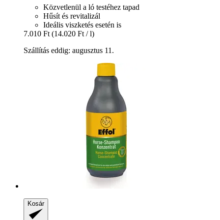
Közvetlenül a ló testéhez tapad
Hűsít és revitalizál
Ideális viszketés esetén is
7.010 Ft
(14.020 Ft / l)
Szállítás eddig: augusztus 11.
Kosár