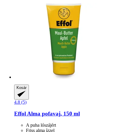
Kosár
4.8 (5)
Effol
Alma pofavaj, 150 ml
A puha lószájért
Friss alma ízzel