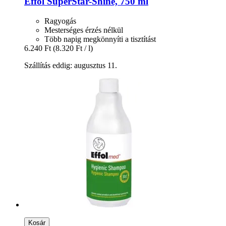
Effol
SuperStar-​Shine, 750 ml
Ragyogás
Mesterséges érzés nélkül
Több napig megkönnyíti a tisztítást
6.240 Ft
(8.320 Ft / l)
Szállítás eddig: augusztus 11.
Kosár