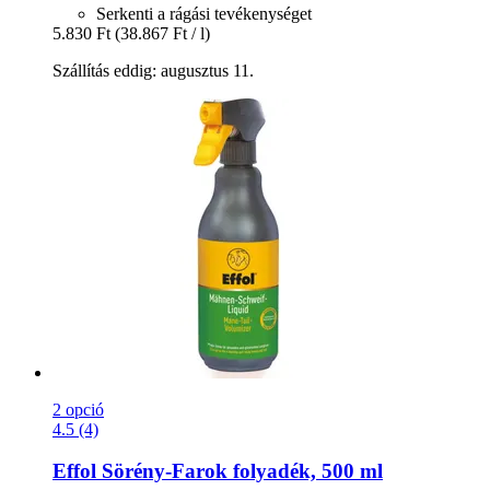
Serkenti a rágási tevékenységet
5.830 Ft
(38.867 Ft / l)
Szállítás eddig: augusztus 11.
2 opció
4.5 (4)
Effol
Sörény-​Farok folyadék, 500 ml