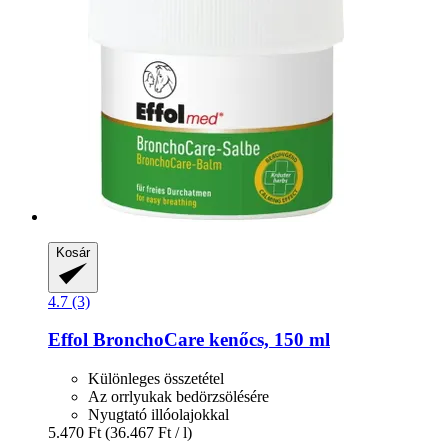
Kosár
4.7 (3)
Effol
BronchoCare kenőcs, 150 ml
Különleges összetétel
Az orrlyukak bedörzsölésére
Nyugtató illóolajokkal
5.470 Ft
(36.467 Ft / l)