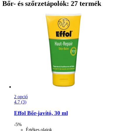
Bőr- és szőrzetápolók: 27 termék
2 opció
4.7 (3)
Effol
Bőr-​javító, 30 ml
-5%
Értékes olajok