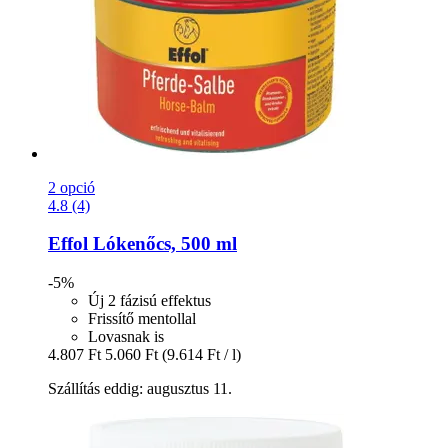
2 opció
4.8 (4)
Effol
Lókenőcs, 500 ml
-5%
Új 2 fázisú effektus
Frissítő mentollal
Lovasnak is
4.807 Ft
5.060 Ft
(9.614 Ft / l)
Szállítás eddig: augusztus 11.