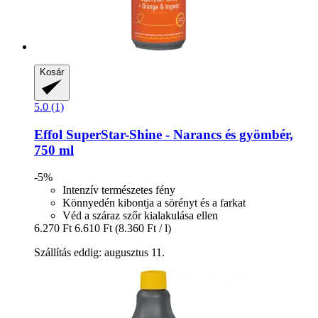
Kosár
5.0 (1)
Effol
SuperStar-​Shine -​ Narancs és gyömbér,
750 ml
-5%
Intenzív természetes fény
Könnyedén kibontja a sörényt és a farkat
Véd a száraz szőr kialakulása ellen
6.270 Ft
6.610 Ft
(8.360 Ft / l)
Szállítás eddig: augusztus 11.