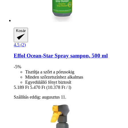
Kosár
4.5 (2)
Effol
Ocean-​Star Spray sampon, 500 ml
-5%
Tisztítja a szőrt a pórusokig
Minden szőrzetszínhez alkalmas
Egyedülálló fényt biztosít
5.189 Ft
5.470 Ft
(10.378 Ft / l)
Szállítás eddig: augusztus 11.