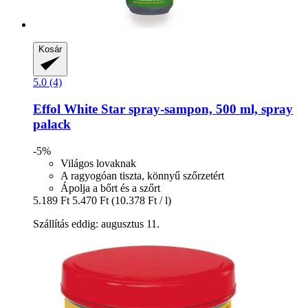
Kosár
5.0 (4)
Effol
White Star spray-​sampon, 500 ml, spray
palack
-5%
Világos lovaknak
A ragyogóan tiszta, könnyű szőrzetért
Ápolja a bőrt és a szőrt
5.189 Ft
5.470 Ft
(10.378 Ft / l)
Szállítás eddig: augusztus 11.