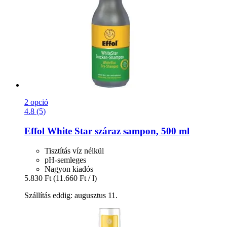
2 opció
4.8 (5)
Effol
White Star száraz sampon, 500 ml
Tisztítás víz nélkül
pH-semleges
Nagyon kiadós
5.830 Ft
(11.660 Ft / l)
Szállítás eddig: augusztus 11.