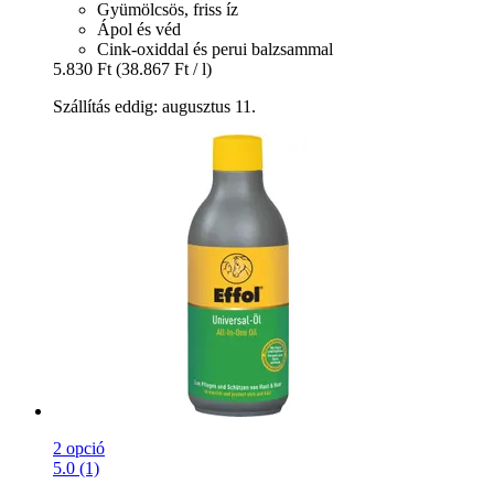
Gyümölcsös, friss íz
Ápol és véd
Cink-oxiddal és perui balzsammal
5.830 Ft
(38.867 Ft / l)
Szállítás eddig: augusztus 11.
2 opció
5.0 (1)