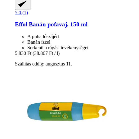
5.0 (1)
Effol
Banán pofavaj, 150 ml
A puha lószájért
Banán ízzel
Serkenti a rágási tevékenységet
5.830 Ft
(38.867 Ft / l)
Szállítás eddig: augusztus 11.