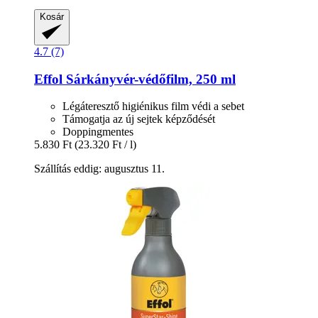
Kosár
4.7 (7)
Effol
Sárkányvér-​védőfilm, 250 ml
Légáteresztő higiénikus film védi a sebet
Támogatja az új sejtek képződését
Doppingmentes
5.830 Ft
(23.320 Ft / l)
Szállítás eddig: augusztus 11.