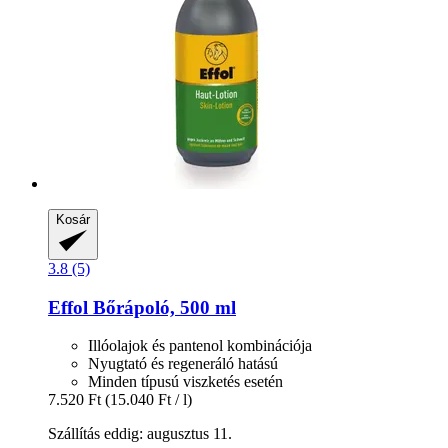
Kosár
3.8 (5)
Effol
Bőrápoló, 500 ml
Illóolajok és pantenol kombinációja
Nyugtató és regeneráló hatású
Minden típusú viszketés esetén
7.520 Ft
(15.040 Ft / l)
Szállítás eddig: augusztus 11.