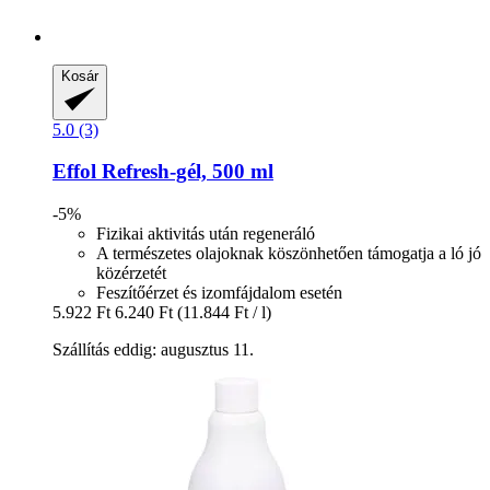
Kosár
5.0 (3)
Effol
Refresh-​gél, 500 ml
-5%
Fizikai aktivitás után regeneráló
A természetes olajoknak köszönhetően támogatja a ló jó
közérzetét
Feszítőérzet és izomfájdalom esetén
5.922 Ft
6.240 Ft
(11.844 Ft / l)
Szállítás eddig: augusztus 11.