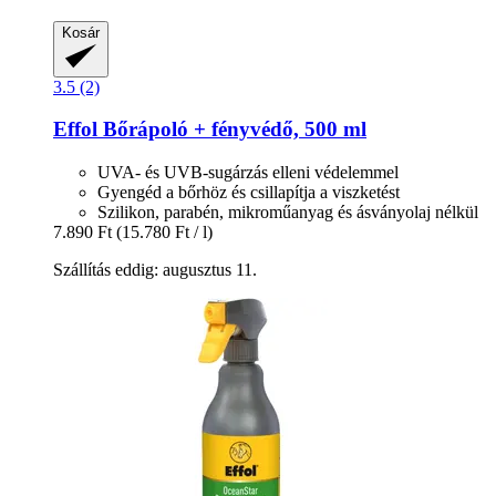
Kosár
3.5 (2)
Effol
Bőrápoló + fényvédő, 500 ml
UVA- és UVB-sugárzás elleni védelemmel
Gyengéd a bőrhöz és csillapítja a viszketést
Szilikon, parabén, mikroműanyag és ásványolaj nélkül
7.890 Ft
(15.780 Ft / l)
Szállítás eddig: augusztus 11.