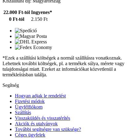
Kiszállítási díj: Magyarország
22.000 Ft-tól
Ingyenes*
0 Ft-tól
2.150 Ft
*Ezek a szállítási költségek a normál szállításra vonatkoznak.
Lehetnek további költségek, pl. a termékek súlya, mérete vagy
tulajdonságai miatt. Ezeket az információkat közvetlenül a
termékleírásban találja.
Segítség
Hogyan adjak le rendelést
Fizetési módok
Ügyfélfiókom
Szállítás
Visszaküldés és visszatérítés
Akciók és utalványok
További segítségre van szüksége?
Céges ügyfelek