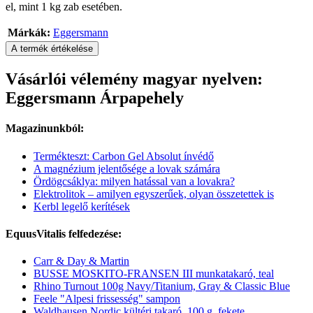
el, mint 1 kg zab esetében.
Márkák:
Eggersmann
A termék értékelése
Vásárlói vélemény magyar nyelven:
Eggersmann Árpapehely
Magazinunkból:
Termékteszt: Carbon Gel Absolut ínvédő
A magnézium jelentősége a lovak számára
Ördögcsáklya: milyen hatással van a lovakra?
Elektrolitok – amilyen egyszerűek, olyan összetettek is
Kerbl legelő kerítések
EquusVitalis felfedezése:
Carr & Day & Martin
BUSSE MOSKITO-FRANSEN III munkatakaró, teal
Rhino Turnout 100g Navy/Titanium, Gray & Classic Blue
Feele "Alpesi frissesség" sampon
Waldhausen Nordic kültéri takaró, 100 g, fekete