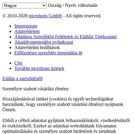
Ország / Nyelv változtatás
© 2010-2026
niceshops GmbH
- All rights reserved.
Impresszum
Adatvédelem
Általános Szerződési Feltételek és Elállási Tájékoztató
Akadálymentesítési nyilatkozat
Adatvédelmi beállítások
Előfizetéses szerződés lemondása itt
Cég
További niceshops üzletek
Elállás a szerződéstől
Személyre szabott vásárlási élmény
Hozzájárulásával sütiket (cookies) és egyéb technológiákat
használunk, hogy személyre szabott vásárlási élményt nyújtsunk
Önnek.
Ebből a célból adatokat gyűjtünk felhasználóinkról, viselkedésükről
és eszközeikről. Ezeket az adatokat weboldalunk folyamatos
optimalizálására és személyre szabott hirdetések és tartalmak