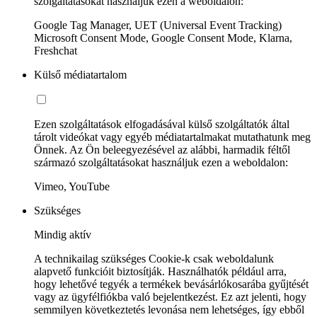
szolgáltatásokat használjuk ezen a weboldalon:
Google Tag Manager, UET (Universal Event Tracking)
Microsoft Consent Mode, Google Consent Mode, Klarna,
Freshchat
Külső médiatartalom
Ezen szolgáltatások elfogadásával külső szolgáltatók által
tárolt videókat vagy egyéb médiatartalmakat mutathatunk meg
Önnek. Az Ön beleegyezésével az alábbi, harmadik féltől
származó szolgáltatásokat használjuk ezen a weboldalon:
Vimeo, YouTube
Szükséges
Mindig aktív
A technikailag szükséges Cookie-k csak weboldalunk
alapvető funkcióit biztosítják. Használhatók például arra,
hogy lehetővé tegyék a termékek bevásárlókosarába gyűjtését
vagy az ügyfélfiókba való bejelentkezést. Ez azt jelenti, hogy
semmilyen következtetés levonása nem lehetséges, így ebből