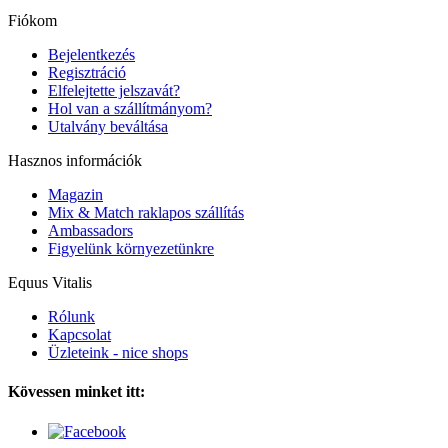
Fiókom
Bejelentkezés
Regisztráció
Elfelejtette jelszavát?
Hol van a szállítmányom?
Utalvány beváltása
Hasznos információk
Magazin
Mix & Match raklapos szállítás
Ambassadors
Figyelünk környezetünkre
Equus Vitalis
Rólunk
Kapcsolat
Üzleteink - nice shops
Kövessen minket itt: