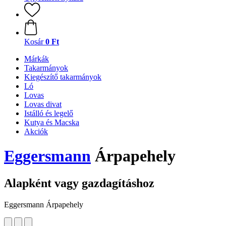
Kosár
0 Ft
Márkák
Takarmányok
Kiegészítő takarmányok
Ló
Lovas
Lovas divat
Istálló és legelő
Kutya és Macska
Akciók
Eggersmann
Árpapehely
Alapként vagy gazdagításhoz
Eggersmann Árpapehely