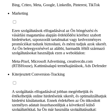
Bing, Criteo, Meta, Google, LinkedIn, Pinterest, TikTok
Marketing
Ezen szolgáltatások elfogadásával az Ön böngészési és
vásárlási magatartása alapján érdeklődési köréhez szabott
hirdetéseket, szponzorált tartalmakat vagy kedvezményes
promóciókat tudunk biztosítani, és mérni tudjuk azok sikerét.
Az Ön beleegyezésével az alábbi, harmadik féltől származó
szolgáltatásokat használjuk ezen a weboldalon:
Meta-Pixel, Microsoft Advertising, creativecdn.com
(RTBHouse), Kattintásalapú termékajánlások, Ads Defender
Kiterjesztett Conversion-Tracking
A szolgáltatás elfogadásával jobban megérthetjük és
értékelhetjük online hirdetéseink sikerét, és optimalizálhatjuk
hirdetési kínálatunkat. Ennek érdekében az Ön titkosított
személyes adatait összehasonlítjuk a következő külső
szolgáltatókkal, ha Ön már használja szolgáltatásaikat: