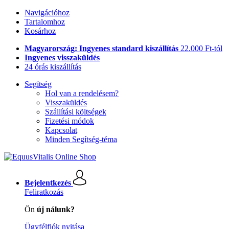
Navigációhoz
Tartalomhoz
Kosárhoz
Magyarország: Ingyenes standard kiszállítás
22.000 Ft-tól
Ingyenes visszaküldés
24 órás kiszállítás
Segítség
Hol van a rendelésem?
Visszaküldés
Szállítási költségek
Fizetési módok
Kapcsolat
Minden Segítség-téma
Bejelentkezés
Feliratkozás
Ön
új nálunk?
Ügyfélfiók nyitása