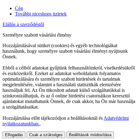
Cég
További niceshops üzletek
Elállás a szerződéstől
Személyre szabott vásárlási élmény
Hozzájárulásával sütiket (cookies) és egyéb technológiákat
használunk, hogy személyre szabott vásárlási élményt nyújtsunk
Önnek.
Ebből a célból adatokat gyűjtünk felhasználóinkról, viselkedésükről
és eszközeikről. Ezeket az adatokat weboldalunk folyamatos
optimalizálására és személyre szabott hirdetések és tartalmak
megjelenítésére, valamint a használati statisztikák elemzésére
használjuk fel. Az Ön titkosított adatait külső szolgáltatókkal is
szinkronizálhatjuk, és az ő online hirdetési csatornáikon keresztül
ajánlatokat mutathatunk Önnek, de csak akkor, ha Ön már használja
a szolgáltatásaikat.
Hozzájárulása előtt tájékozódjon a beállításoknál és
Adatvédelmi
nyilatkozatunkban.
.
Elfogadás
Csak a szükséges
Beállítások módosítása