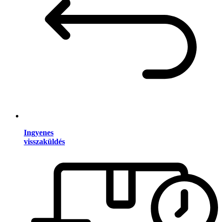
Ingyenes
visszaküldés