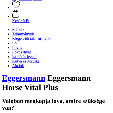
Kosár
0 Ft
Márkák
Takarmányok
Kiegészítő takarmányok
Ló
Lovas
Lovas divat
Istálló és legelő
Kutya és Macska
Akciók
Eggersmann
Eggersmann
Horse Vital Plus
Valóban megkapja lova, amire szüksége
van?