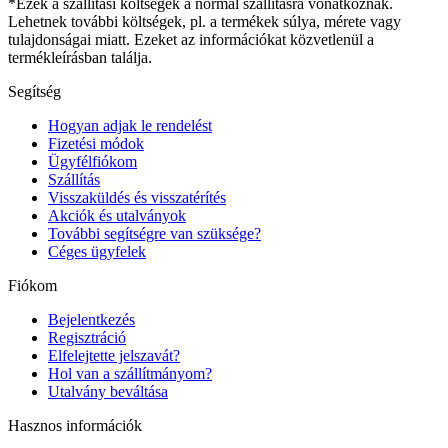
*Ezek a szállítási költségek a normál szállításra vonatkoznak.
Lehetnek további költségek, pl. a termékek súlya, mérete vagy
tulajdonságai miatt. Ezeket az információkat közvetlenül a
termékleírásban találja.
Segítség
Hogyan adjak le rendelést
Fizetési módok
Ügyfélfiókom
Szállítás
Visszaküldés és visszatérítés
Akciók és utalványok
További segítségre van szüksége?
Céges ügyfelek
Fiókom
Bejelentkezés
Regisztráció
Elfelejtette jelszavát?
Hol van a szállítmányom?
Utalvány beváltása
Hasznos információk