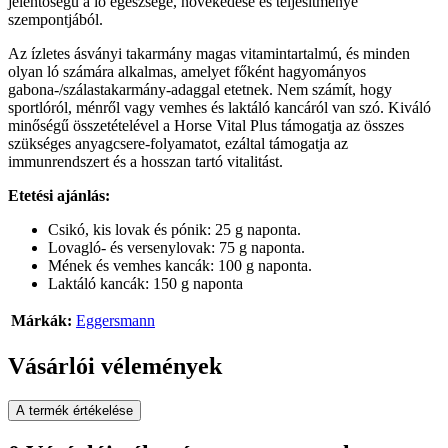
jelentőségű a ló egészsége, növekedése és teljesítménye
szempontjából.
Az ízletes ásványi takarmány magas vitamintartalmú, és minden
olyan ló számára alkalmas, amelyet főként hagyományos
gabona-/szálastakarmány-adaggal etetnek. Nem számít, hogy
sportlóról, ménről vagy vemhes és laktáló kancáról van szó. Kiváló
minőségű összetételével a Horse Vital Plus támogatja az összes
szükséges anyagcsere-folyamatot, ezáltal támogatja az
immunrendszert és a hosszan tartó vitalitást.
Etetési ajánlás:
Csikó, kis lovak és pónik: 25 g naponta.
Lovagló- és versenylovak: 75 g naponta.
Mének és vemhes kancák: 100 g naponta.
Laktáló kancák: 150 g naponta
Márkák:
Eggersmann
Vásárlói vélemények
A termék értékelése