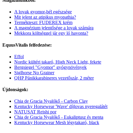
Magazinunkból:
A lovak gyomor-bél egészsége
Mit jelent az atipikus myopathia?
Termékteszt: FUDEREX krém
A magnézium jelentősége a lovak számára
Mekkora költséggel jár egy ló havonta?
EquusVitalis felfedezése:
Effol
Nordic kültéri takaró, High Neck Light, fekete
Bergsiegel "Gyomor" gyógynövények
Siglhorse No Grainer
QHP Pánikkarabineres vezetőszár, 2 méter
Újdonságok:
Chia de Gracia Nyalókő - Carbon Clay
Kentucky Horsewear 'Wave' díjlovas nyeregalátét
NATUSAT Reishi por
Chia de Gracia Nyalókő - Eukaliptusz és menta
Kentucky Horsewear Mesh légytakaró, black