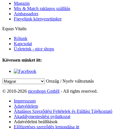
Magazin
Mix & Match raklapos szállítás
Ambassadors
Figyelünk környezetünkre
Equus Vitalis
Rólunk
Kapcsolat
Üzleteink - nice shops
Kövessen minket itt:
Ország / Nyelv változtatás
© 2010-2026
niceshops GmbH
- All rights reserved.
Impresszum
Adatvédelem
Általános Szerződési Feltételek és Elállási Tájékoztató
Akadálymentesítési nyilatkozat
Adatvédelmi beállítások
Előfizetéses szerződés lemondása itt