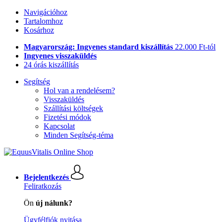
Navigációhoz
Tartalomhoz
Kosárhoz
Magyarország: Ingyenes standard kiszállítás
22.000 Ft-tól
Ingyenes visszaküldés
24 órás kiszállítás
Segítség
Hol van a rendelésem?
Visszaküldés
Szállítási költségek
Fizetési módok
Kapcsolat
Minden Segítség-téma
Bejelentkezés
Feliratkozás
Ön
új nálunk?
Ügyfélfiók nyitása