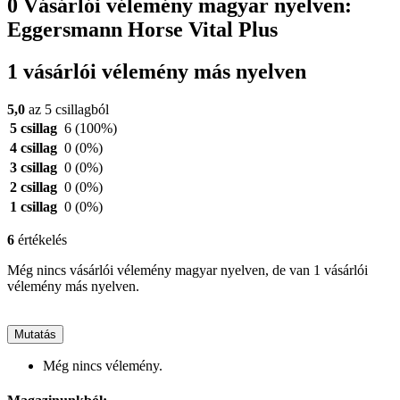
0 Vásárlói vélemény magyar nyelven:
Eggersmann Horse Vital Plus
1 vásárlói vélemény más nyelven
5,0
az 5 csillagból
5 csillag
6
(100%)
4 csillag
0
(0%)
3 csillag
0
(0%)
2 csillag
0
(0%)
1 csillag
0
(0%)
6
értékelés
Még nincs vásárlói vélemény magyar nyelven, de van 1 vásárlói
vélemény más nyelven.
Mutatás
Még nincs vélemény.