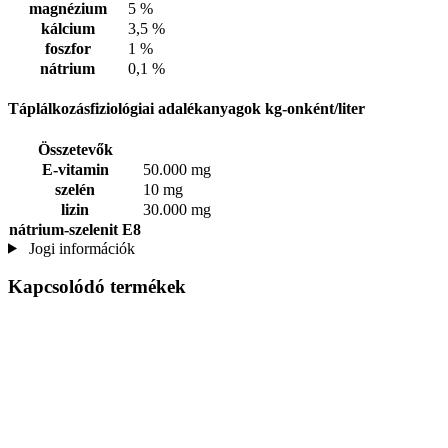
magnézium
5 %
kálcium
3,5 %
foszfor
1 %
nátrium
0,1 %
Táplálkozásfiziológiai adalékanyagok kg-onként/liter
Összetevők
E-vitamin
50.000 mg
szelén
10 mg
lizin
30.000 mg
nátrium-szelenit E8
Jogi információk
Kapcsolódó termékek