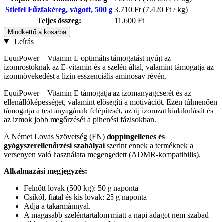
Stiefel Fűzfakéreg, vágott, 500 g
3.710 Ft
(7.420 Ft / kg)
Teljes összeg:
11.600 Ft
Mindkettő a kosárba
Leírás
EquiPower – Vitamin E optimális támogatást nyújt az
izomrostoknak az E-vitamin és a szelén által, valamint támogatja az
izomnövekedést a lizin esszenciális aminosav révén.
EquiPower – Vitamin E támogatja az izomanyagcserét és az
ellenállóképességet, valamint elősegíti a motivációt. Ezen túlmenően
támogatja a test anyagának felépítését, az új izomzat kialakulását és
az izmok jobb megőrzését a pihenési fázisokban.
A Német Lovas Szövetség (FN)
doppingellenes és
gyógyszerellenőrzési szabályai
szerint ennek a terméknek a
versenyen való használata megengedett (ADMR-kompatibilis).
Alkalmazási megjegyzés:
Felnőtt lovak (500 kg): 50 g naponta
Csikól, fiatal és kis lovak: 25 g naponta
Adja a takarmánnyal.
A magasabb szeléntartalom miatt a napi adagot nem szabad