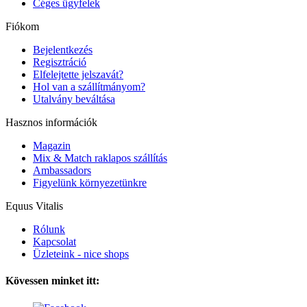
Céges ügyfelek
Fiókom
Bejelentkezés
Regisztráció
Elfelejtette jelszavát?
Hol van a szállítmányom?
Utalvány beváltása
Hasznos információk
Magazin
Mix & Match raklapos szállítás
Ambassadors
Figyelünk környezetünkre
Equus Vitalis
Rólunk
Kapcsolat
Üzleteink - nice shops
Kövessen minket itt: