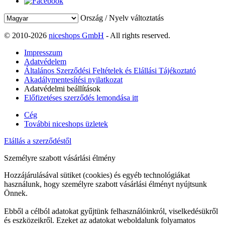
Ország / Nyelv változtatás
© 2010-2026
niceshops GmbH
- All rights reserved.
Impresszum
Adatvédelem
Általános Szerződési Feltételek és Elállási Tájékoztató
Akadálymentesítési nyilatkozat
Adatvédelmi beállítások
Előfizetéses szerződés lemondása itt
Cég
További niceshops üzletek
Elállás a szerződéstől
Személyre szabott vásárlási élmény
Hozzájárulásával sütiket (cookies) és egyéb technológiákat
használunk, hogy személyre szabott vásárlási élményt nyújtsunk
Önnek.
Ebből a célból adatokat gyűjtünk felhasználóinkról, viselkedésükről
és eszközeikről. Ezeket az adatokat weboldalunk folyamatos