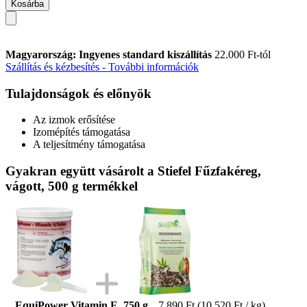
Kosárba
Magyarország: Ingyenes standard kiszállítás
22.000 Ft-tól
Szállítás és kézbesítés - További információk
Tulajdonságok és előnyök
Az izmok erősítése
Izomépítés támogatása
A teljesítmény támogatása
Gyakran együtt vásárolt a Stiefel Fűzfakéreg,
vágott, 500 g termékkel
EquiPower Vitamin E, 750 g
7.890 Ft
(10.520 Ft / kg)