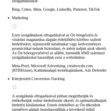
szolgáltatásaikat:
Bing, Criteo, Meta, Google, LinkedIn, Pinterest, TikTok
Marketing
Ezen szolgáltatások elfogadásával az Ön böngészési és
vásárlási magatartása alapján érdeklődési köréhez szabott
hirdetéseket, szponzorált tartalmakat vagy kedvezményes
promóciókat tudunk biztosítani, és mérni tudjuk azok sikerét.
Az Ön beleegyezésével az alábbi, harmadik féltől származó
szolgáltatásokat használjuk ezen a weboldalon:
Meta-Pixel, Microsoft Advertising, creativecdn.com
(RTBHouse), Kattintásalapú termékajánlások, Ads Defender
Kiterjesztett Conversion-Tracking
A szolgáltatás elfogadásával jobban megérthetjük és
értékelhetjük online hirdetéseink sikerét, és optimalizálhatjuk
hirdetési kínálatunkat. Ennek érdekében az Ön titkosított
személyes adatait összehasonlítjuk a következő külső