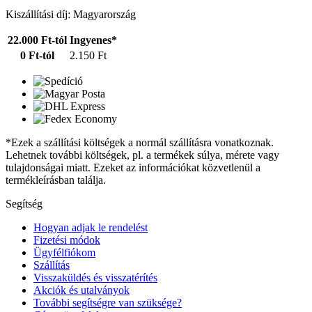
Kiszállítási díj: Magyarország
22.000 Ft-tól
Ingyenes*
0 Ft-tól
2.150 Ft
*Ezek a szállítási költségek a normál szállításra vonatkoznak.
Lehetnek további költségek, pl. a termékek súlya, mérete vagy
tulajdonságai miatt. Ezeket az információkat közvetlenül a
termékleírásban találja.
Segítség
Hogyan adjak le rendelést
Fizetési módok
Ügyfélfiókom
Szállítás
Visszaküldés és visszatérítés
Akciók és utalványok
További segítségre van szüksége?