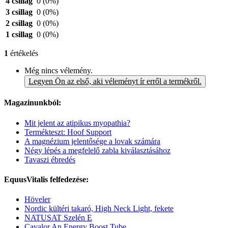
4 csillag
0
(0%)
3 csillag
0
(0%)
2 csillag
0
(0%)
1 csillag
0
(0%)
1
értékelés
Még nincs vélemény.
Legyen Ön az első, aki véleményt ír erről a termékről.
Magazinunkból:
Mit jelent az atipikus myopathia?
Termékteszt: Hoof Support
A magnézium jelentősége a lovak számára
Négy lépés a megfelelő zabla kiválasztásához
Tavaszi ébredés
EquusVitalis felfedezése:
Höveler
Nordic kültéri takaró, High Neck Light, fekete
NATUSAT Szelén E
Cavalor An Energy Boost Tube