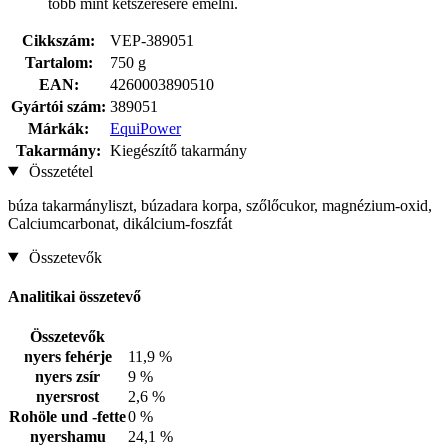
több mint kétszeresére emelni.
Cikkszám:
VEP-389051
Tartalom:
750 g
EAN:
4260003890510
Gyártói szám:
389051
Márkák:
EquiPower
Takarmány:
Kiegészítő takarmány
Összetétel
búza takarmányliszt, búzadara korpa, szőlőcukor, magnézium-oxid,
Calciumcarbonat, dikálcium-foszfát
Összetevők
Analitikai összetevő
Összetevők
nyers fehérje
11,9 %
nyers zsír
9 %
nyersrost
2,6 %
Rohöle und -fette
0 %
nyershamu
24,1 %