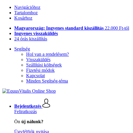
Navigációhoz
Tartalomhoz
Kosárhoz
Magyarország: Ingyenes standard kiszállítás
22.000 Ft-tól
Ingyenes visszaküldés
24 órás kiszállítás
Segítség
Hol van a rendelésem?
Visszaküldés
Szállítási költségek
Fizetési módok
Kapcsolat
Minden Segítség-téma
Bejelentkezés
Feliratkozás
Ön
új nálunk?
Ügyfélfiók nyitása