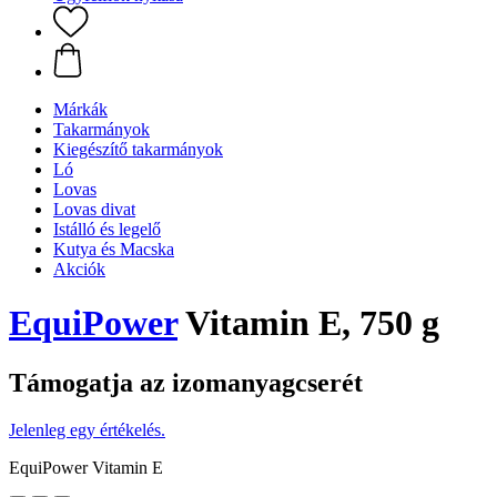
Márkák
Takarmányok
Kiegészítő takarmányok
Ló
Lovas
Lovas divat
Istálló és legelő
Kutya és Macska
Akciók
EquiPower
Vitamin E, 750 g
Támogatja az izomanyagcserét
Jelenleg egy értékelés.
EquiPower Vitamin E