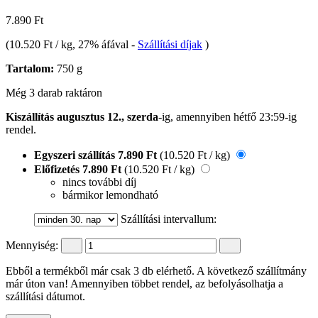
7.890 Ft
(
10.520 Ft / kg
, 27% áfával
-
Szállítási díjak
)
Tartalom:
750 g
Még 3 darab raktáron
Kiszállítás augusztus 12., szerda
-ig, amennyiben
hétfő 23:59-ig
rendel.
Egyszeri szállítás
7.890 Ft
(10.520 Ft / kg)
Előfizetés
7.890 Ft
(10.520 Ft / kg)
nincs további díj
bármikor lemondható
Szállítási intervallum:
Mennyiség:
Ebből a termékből már csak 3 db elérhető. A következő szállítmány
már úton van! Amennyiben többet rendel, az befolyásolhatja a
szállítási dátumot.