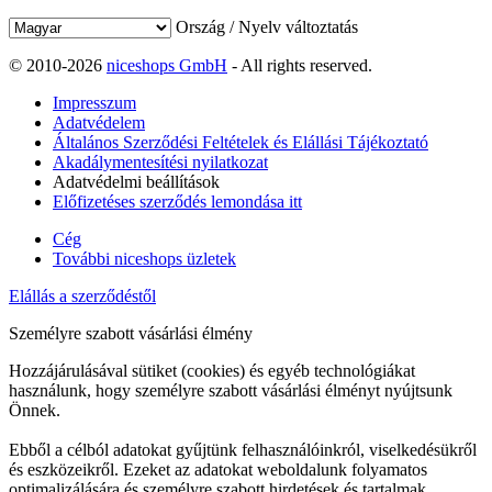
Ország / Nyelv változtatás
© 2010-2026
niceshops GmbH
- All rights reserved.
Impresszum
Adatvédelem
Általános Szerződési Feltételek és Elállási Tájékoztató
Akadálymentesítési nyilatkozat
Adatvédelmi beállítások
Előfizetéses szerződés lemondása itt
Cég
További niceshops üzletek
Elállás a szerződéstől
Személyre szabott vásárlási élmény
Hozzájárulásával sütiket (cookies) és egyéb technológiákat
használunk, hogy személyre szabott vásárlási élményt nyújtsunk
Önnek.
Ebből a célból adatokat gyűjtünk felhasználóinkról, viselkedésükről
és eszközeikről. Ezeket az adatokat weboldalunk folyamatos
optimalizálására és személyre szabott hirdetések és tartalmak