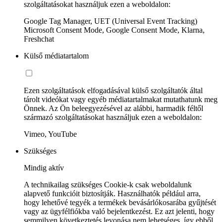
szolgáltatásokat használjuk ezen a weboldalon:
Google Tag Manager, UET (Universal Event Tracking)
Microsoft Consent Mode, Google Consent Mode, Klarna,
Freshchat
Külső médiatartalom
Ezen szolgáltatások elfogadásával külső szolgáltatók által
tárolt videókat vagy egyéb médiatartalmakat mutathatunk meg
Önnek. Az Ön beleegyezésével az alábbi, harmadik féltől
származó szolgáltatásokat használjuk ezen a weboldalon:
Vimeo, YouTube
Szükséges
Mindig aktív
A technikailag szükséges Cookie-k csak weboldalunk
alapvető funkcióit biztosítják. Használhatók például arra,
hogy lehetővé tegyék a termékek bevásárlókosarába gyűjtését
vagy az ügyfélfiókba való bejelentkezést. Ez azt jelenti, hogy
semmilyen következtetés levonása nem lehetséges, így ebből