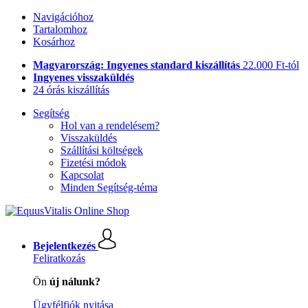
Navigációhoz
Tartalomhoz
Kosárhoz
Magyarország: Ingyenes standard kiszállítás
22.000 Ft-tól
Ingyenes visszaküldés
24 órás kiszállítás
Segítség
Hol van a rendelésem?
Visszaküldés
Szállítási költségek
Fizetési módok
Kapcsolat
Minden Segítség-téma
Bejelentkezés
Feliratkozás
Ön
új nálunk?
Ügyfélfiók nyitása