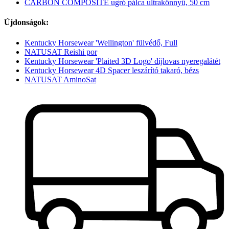
CARBON COMPOSITE ugró pálca ultrakönnyű, 50 cm
Újdonságok:
Kentucky Horsewear 'Wellington' fülvédő, Full
NATUSAT Reishi por
Kentucky Horsewear 'Plaited 3D Logo' díjlovas nyeregalátét
Kentucky Horsewear 4D Spacer leszárító takaró, bézs
NATUSAT AminoSat