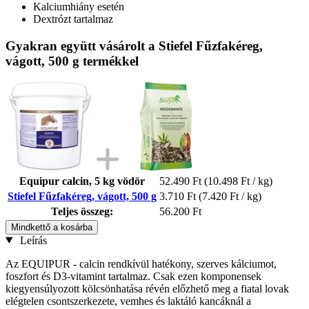
Kalciumhiány esetén
Dextrózt tartalmaz
Gyakran együtt vásárolt a Stiefel Fűzfakéreg,
vágott, 500 g termékkel
Equipur calcin, 5 kg vödör
52.490 Ft
(10.498 Ft / kg)
Stiefel Fűzfakéreg, vágott, 500 g
3.710 Ft
(7.420 Ft / kg)
Teljes összeg:
56.200 Ft
Mindkettő a kosárba
Leírás
Az EQUIPUR - calcin rendkívül hatékony, szerves kálciumot,
foszfort és D3-vitamint tartalmaz. Csak ezen komponensek
kiegyensúlyozott kölcsönhatása révén előzhető meg a fiatal lovak
elégtelen csontszerkezete, vemhes és laktáló kancáknál a