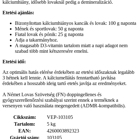
kálciumhiány, idősebb lovaknál pedig a demineralizáció.
Etetési ajánlás:
Bizonyítottan kálciumhiányos kancák és lovak: 100 g naponta
Mének és sportlovak: 50 g naponta
Fiatal lovak és pónik: 25 g naponta
Adja a takarmányhoz.
A magasabb D3-vitamin tartalom miatt a napi adagot nem
szabad több mint kétszeresére emelni.
Etetési idő:
Az optimális hatás elérése érdekében az etetési időszaknak legalább
3 hétnek kell lennie. A kálciumellátás fenntartható javítása
érdekében a hosszabb ideig tartó etetés javítja az eredményeket.
A Német Lovas Szövetség (FN) doppingellenes és
gyógyszerellenőrzési szabályai szerint ennek a terméknek a
versenyen való használata megengedett (ADMR-kompatibilis).
Cikkszám:
VEP-103105
Tartalom:
5 kg
EAN:
4260003892323
Gyártói szám:
103105