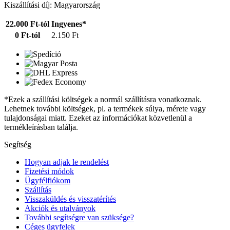
Kiszállítási díj: Magyarország
22.000 Ft-tól
Ingyenes*
0 Ft-tól
2.150 Ft
*Ezek a szállítási költségek a normál szállításra vonatkoznak.
Lehetnek további költségek, pl. a termékek súlya, mérete vagy
tulajdonságai miatt. Ezeket az információkat közvetlenül a
termékleírásban találja.
Segítség
Hogyan adjak le rendelést
Fizetési módok
Ügyfélfiókom
Szállítás
Visszaküldés és visszatérítés
Akciók és utalványok
További segítségre van szüksége?
Céges ügyfelek