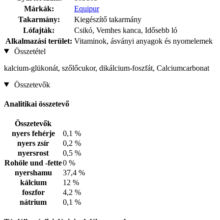
Márkák:
Equipur
Takarmány:
Kiegészítő takarmány
Lófajták:
Csikó, Vemhes kanca, Idősebb ló
Alkalmazási terület:
Vitaminok, ásványi anyagok és nyomelemek
Összetétel
kalcium-glükonát, szőlőcukor, dikálcium-foszfát, Calciumcarbonat
Összetevők
Analitikai összetevő
Összetevők
nyers fehérje
0,1 %
nyers zsír
0,2 %
nyersrost
0,5 %
Rohöle und -fette
0 %
nyershamu
37,4 %
kálcium
12 %
foszfor
4,2 %
nátrium
0,1 %