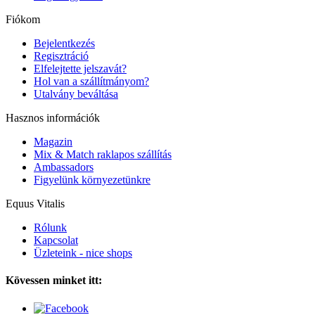
Fiókom
Bejelentkezés
Regisztráció
Elfelejtette jelszavát?
Hol van a szállítmányom?
Utalvány beváltása
Hasznos információk
Magazin
Mix & Match raklapos szállítás
Ambassadors
Figyelünk környezetünkre
Equus Vitalis
Rólunk
Kapcsolat
Üzleteink - nice shops
Kövessen minket itt: