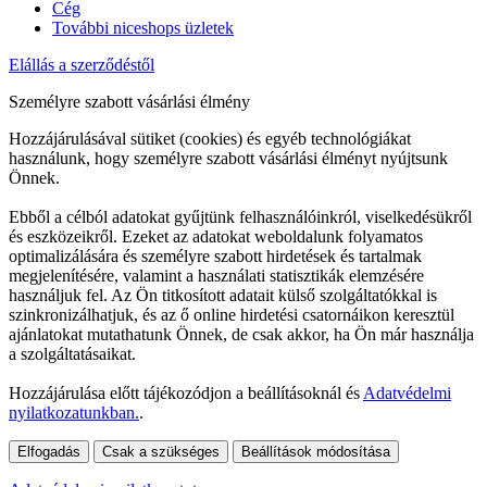
Cég
További niceshops üzletek
Elállás a szerződéstől
Személyre szabott vásárlási élmény
Hozzájárulásával sütiket (cookies) és egyéb technológiákat
használunk, hogy személyre szabott vásárlási élményt nyújtsunk
Önnek.
Ebből a célból adatokat gyűjtünk felhasználóinkról, viselkedésükről
és eszközeikről. Ezeket az adatokat weboldalunk folyamatos
optimalizálására és személyre szabott hirdetések és tartalmak
megjelenítésére, valamint a használati statisztikák elemzésére
használjuk fel. Az Ön titkosított adatait külső szolgáltatókkal is
szinkronizálhatjuk, és az ő online hirdetési csatornáikon keresztül
ajánlatokat mutathatunk Önnek, de csak akkor, ha Ön már használja
a szolgáltatásaikat.
Hozzájárulása előtt tájékozódjon a beállításoknál és
Adatvédelmi
nyilatkozatunkban.
.
Elfogadás
Csak a szükséges
Beállítások módosítása