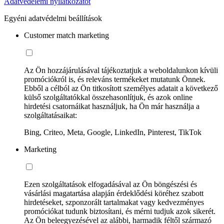
Adatvédelemi nyilatkozatot
Egyéni adatvédelmi beállítások
Customer match marketing
Az Ön hozzájárulásával tájékoztatjuk a weboldalunkon kívüli
promóciókról is, és releváns termékeket mutatunk Önnek.
Ebből a célból az Ön titkosított személyes adatait a következő
külső szolgáltatókkal összehasonlítjuk, és azok online
hirdetési csatornáikat használjuk, ha Ön már használja a
szolgáltatásaikat:
Bing, Criteo, Meta, Google, LinkedIn, Pinterest, TikTok
Marketing
Ezen szolgáltatások elfogadásával az Ön böngészési és
vásárlási magatartása alapján érdeklődési köréhez szabott
hirdetéseket, szponzorált tartalmakat vagy kedvezményes
promóciókat tudunk biztosítani, és mérni tudjuk azok sikerét.
Az Ön beleegyezésével az alábbi, harmadik féltől származó