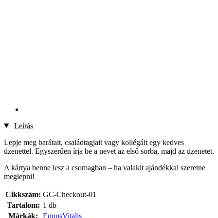
Leírás
Lepje meg barátait, családtagjait vagy kollégáit egy kedves
üzenettel. Egyszerűen írja be a nevet az első sorba, majd az üzenetet.
A kártya benne lesz a csomagban – ha valakit ajándékkal szeretne
meglepni!
Cikkszám:
GC-Checkout-01
Tartalom:
1 db
Márkák:
EquusVitalis