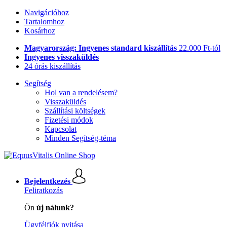
Navigációhoz
Tartalomhoz
Kosárhoz
Magyarország: Ingyenes standard kiszállítás
22.000 Ft-tól
Ingyenes visszaküldés
24 órás kiszállítás
Segítség
Hol van a rendelésem?
Visszaküldés
Szállítási költségek
Fizetési módok
Kapcsolat
Minden Segítség-téma
Bejelentkezés
Feliratkozás
Ön
új nálunk?
Ügyfélfiók nyitása