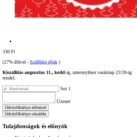
330 Ft
(27% áfával
-
Szállítási díjak
)
Kiszállítás augusztus 11., kedd
-ig, amennyiben
vasárnap 23:59-ig
rendel.
Sor 1
Üzenet
Üdvözlőkártya előnézet
Üdvözlőkártya vásárlás
Tulajdonságok és előnyök