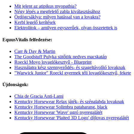
Mit jelent az atipikus myopathia?
Négy lépés a megfelelő zabla kiválasztásához
Ördögcsáklya: milyen hatással van a lovakra?
Kerbl legelő kerítések
Elektrolitok – amilyen egyszerűek, olyan összetettek is
EquusVitalis felfedezése:
Carr & Day & Martin
The Goodstuff Pulyka sütőtök nedves macskatáp
Roeckl Moyo lovaglókesztyű - Blueprint
Használatra kész szennyeződés- és szageltávolító lovaknak
"Warwick Junior" Roeckl gyermek téli lovaglókesztyű, fekete
Újdonságok:
Chia de Gracia Anti-Lami
Kentucky Horsewear Relax játék- és szénalabda lovaknak
Kentucky Horsewear Solimbra pataharang, black
Kentucky Horsewear 'Wave' ugró nyeregalátét
Kentucky Horsewear 'Plaited 3D Logo' díjlovas nyeregalátét