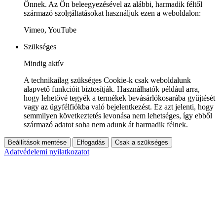
Önnek. Az Ön beleegyezésével az alábbi, harmadik féltől
származó szolgáltatásokat használjuk ezen a weboldalon:
Vimeo, YouTube
Szükséges
Mindig aktív
A technikailag szükséges Cookie-k csak weboldalunk
alapvető funkcióit biztosítják. Használhatók például arra,
hogy lehetővé tegyék a termékek bevásárlókosarába gyűjtését
vagy az ügyfélfiókba való bejelentkezést. Ez azt jelenti, hogy
semmilyen következtetés levonása nem lehetséges, így ebből
származó adatot soha nem adunk át harmadik félnek.
Beállítások mentése
Elfogadás
Csak a szükséges
Adatvédelemi nyilatkozatot