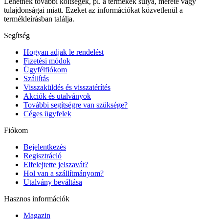
Lehetnek további költségek, pl. a termékek súlya, mérete vagy
tulajdonságai miatt. Ezeket az információkat közvetlenül a
termékleírásban találja.
Segítség
Hogyan adjak le rendelést
Fizetési módok
Ügyfélfiókom
Szállítás
Visszaküldés és visszatérítés
Akciók és utalványok
További segítségre van szüksége?
Céges ügyfelek
Fiókom
Bejelentkezés
Regisztráció
Elfelejtette jelszavát?
Hol van a szállítmányom?
Utalvány beváltása
Hasznos információk
Magazin