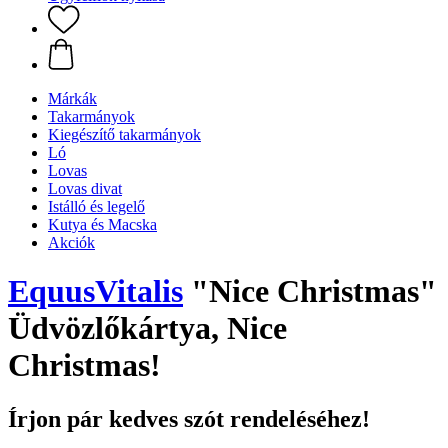
Márkák
Takarmányok
Kiegészítő takarmányok
Ló
Lovas
Lovas divat
Istálló és legelő
Kutya és Macska
Akciók
EquusVitalis
"Nice Christmas"
Üdvözlőkártya, Nice
Christmas!
Írjon pár kedves szót rendeléséhez!