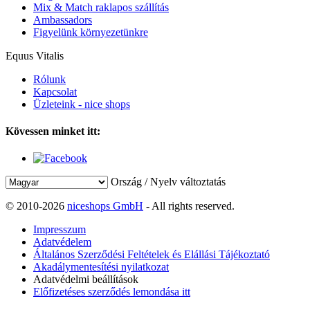
Mix & Match raklapos szállítás
Ambassadors
Figyelünk környezetünkre
Equus Vitalis
Rólunk
Kapcsolat
Üzleteink - nice shops
Kövessen minket itt:
Ország / Nyelv változtatás
© 2010-2026
niceshops GmbH
- All rights reserved.
Impresszum
Adatvédelem
Általános Szerződési Feltételek és Elállási Tájékoztató
Akadálymentesítési nyilatkozat
Adatvédelmi beállítások
Előfizetéses szerződés lemondása itt