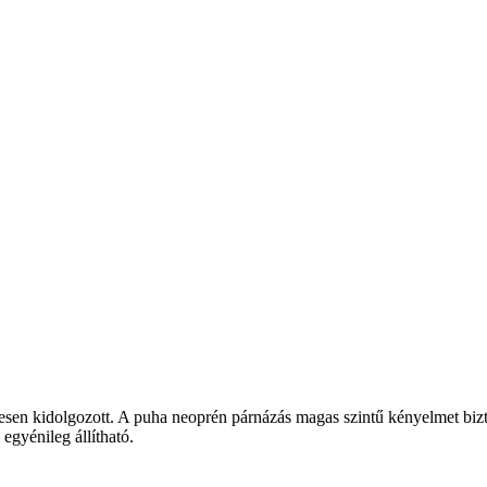
sen kidolgozott. A puha neoprén párnázás magas szintű kényelmet bizto
gyénileg állítható.