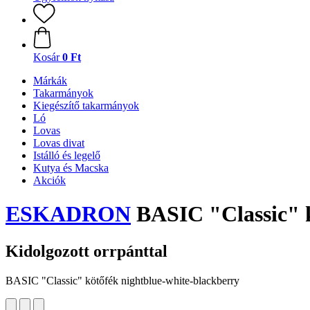
Kosár
0 Ft
Márkák
Takarmányok
Kiegészítő takarmányok
Ló
Lovas
Lovas divat
Istálló és legelő
Kutya és Macska
Akciók
ESKADRON
BASIC "Classic" k
Kidolgozott orrpánttal
BASIC "Classic" kötőfék nightblue-white-blackberry