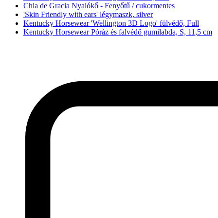
Chia de Gracia Nyalókő - Fenyőtű / cukormentes
'Skin Friendly with ears' légymaszk, silver
Kentucky Horsewear 'Wellington 3D Logo' fülvédő, Full
Kentucky Horsewear Póráz és falvédő gumilabda, S, 11,5 cm