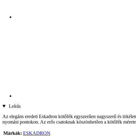
Leírás
Az elegáns eredeti Eskadron kötőfék egyszerűen nagyszerű és tökélete
nyomási pontokon. Az erős csatoknak köszönhetően a kötőfék mérete e
Márkák:
ESKADRON