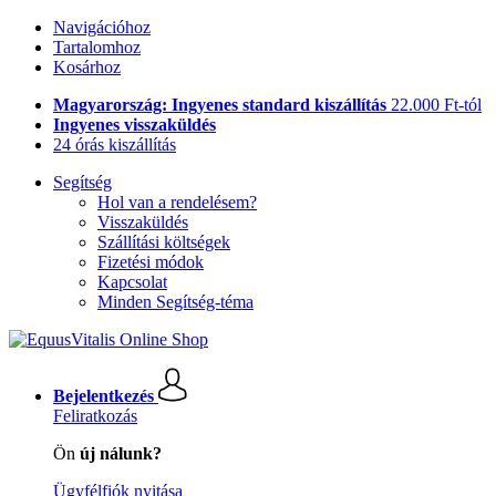
Navigációhoz
Tartalomhoz
Kosárhoz
Magyarország: Ingyenes standard kiszállítás
22.000 Ft-tól
Ingyenes visszaküldés
24 órás kiszállítás
Segítség
Hol van a rendelésem?
Visszaküldés
Szállítási költségek
Fizetési módok
Kapcsolat
Minden Segítség-téma
Bejelentkezés
Feliratkozás
Ön
új nálunk?
Ügyfélfiók nyitása