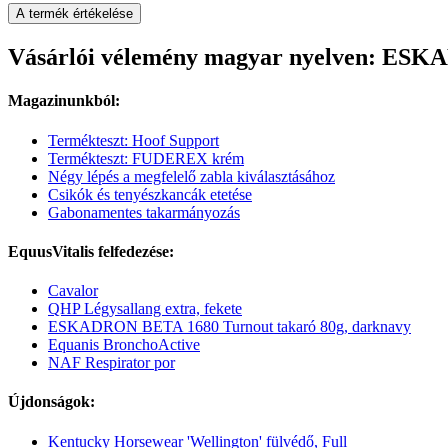
A termék értékelése
Vásárlói vélemény magyar nyelven: ESKA
Magazinunkból:
Termékteszt: Hoof Support
Termékteszt: FUDEREX krém
Négy lépés a megfelelő zabla kiválasztásához
Csikók és tenyészkancák etetése
Gabonamentes takarmányozás
EquusVitalis felfedezése:
Cavalor
QHP Légysallang extra, fekete
ESKADRON BETA 1680 Turnout takaró 80g, darknavy
Equanis BronchoActive
NAF Respirator por
Újdonságok:
Kentucky Horsewear 'Wellington' fülvédő, Full