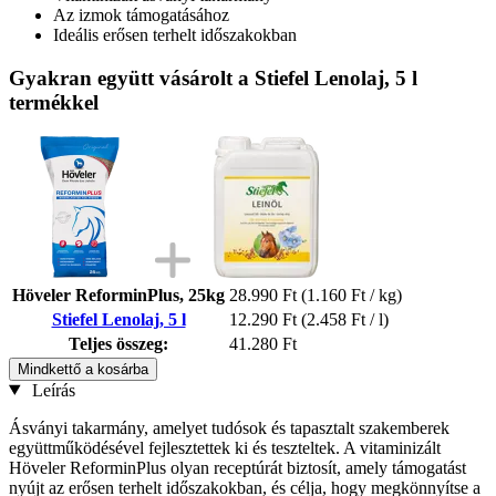
Az izmok támogatásához
Ideális erősen terhelt időszakokban
Gyakran együtt vásárolt a Stiefel Lenolaj, 5 l
termékkel
Höveler ReforminPlus, 25kg
28.990 Ft
(1.160 Ft / kg)
Stiefel Lenolaj, 5 l
12.290 Ft
(2.458 Ft / l)
Teljes összeg:
41.280 Ft
Mindkettő a kosárba
Leírás
Ásványi takarmány, amelyet tudósok és tapasztalt szakemberek
együttműködésével fejlesztettek ki és teszteltek. A vitaminizált
Höveler ReforminPlus olyan receptúrát biztosít, amely támogatást
nyújt az erősen terhelt időszakokban, és célja, hogy megkönnyítse a