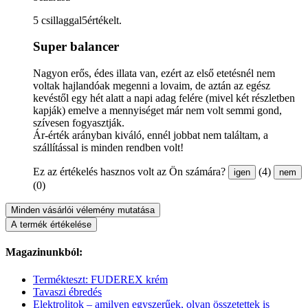
5 csillaggal5értékelt.
Super balancer
Nagyon erős, édes illata van, ezért az első etetésnél nem
voltak hajlandóak megenni a lovaim, de aztán az egész
kevéstől egy hét alatt a napi adag felére (mivel két részletben
kapják) emelve a mennyiséget már nem volt semmi gond,
szívesen fogyasztják.
Ár-érték arányban kiváló, ennél jobbat nem találtam, a
szállítással is minden rendben volt!
Ez az értékelés hasznos volt az Ön számára?
(4)
igen
nem
(0)
Minden vásárlói vélemény mutatása
A termék értékelése
Magazinunkból:
Termékteszt: FUDEREX krém
Tavaszi ébredés
Elektrolitok – amilyen egyszerűek, olyan összetettek is