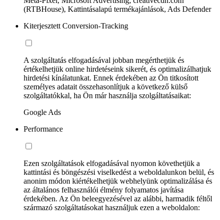
Meta-Pixel, Microsoft Advertising, creativecdn.com
(RTBHouse), Kattintásalapú termékajánlások, Ads Defender
Kiterjesztett Conversion-Tracking
A szolgáltatás elfogadásával jobban megérthetjük és
értékelhetjük online hirdetéseink sikerét, és optimalizálhatjuk
hirdetési kínálatunkat. Ennek érdekében az Ön titkosított
személyes adatait összehasonlítjuk a következő külső
szolgáltatókkal, ha Ön már használja szolgáltatásaikat:
Google Ads
Performance
Ezen szolgáltatások elfogadásával nyomon követhetjük a
kattintási és böngészési viselkedést a weboldalunkon belül, és
anonim módon kiértékelhetjük webhelyünk optimalizálása és
az általános felhasználói élmény folyamatos javítása
érdekében. Az Ön beleegyezésével az alábbi, harmadik féltől
származó szolgáltatásokat használjuk ezen a weboldalon: