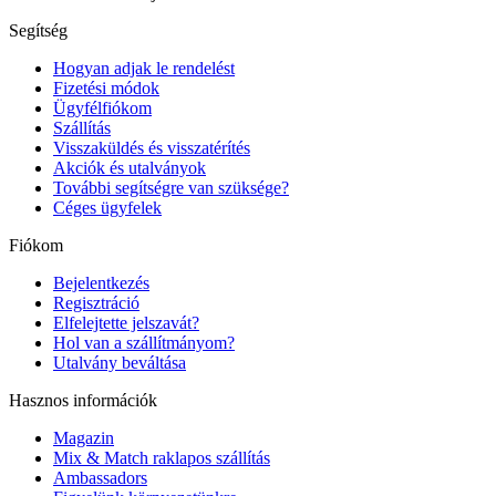
Segítség
Hogyan adjak le rendelést
Fizetési módok
Ügyfélfiókom
Szállítás
Visszaküldés és visszatérítés
Akciók és utalványok
További segítségre van szüksége?
Céges ügyfelek
Fiókom
Bejelentkezés
Regisztráció
Elfelejtette jelszavát?
Hol van a szállítmányom?
Utalvány beváltása
Hasznos információk
Magazin
Mix & Match raklapos szállítás
Ambassadors