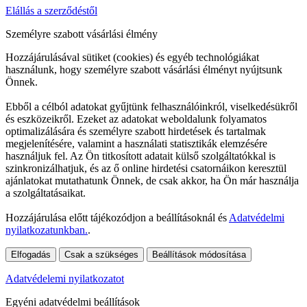
Elállás a szerződéstől
Személyre szabott vásárlási élmény
Hozzájárulásával sütiket (cookies) és egyéb technológiákat
használunk, hogy személyre szabott vásárlási élményt nyújtsunk
Önnek.
Ebből a célból adatokat gyűjtünk felhasználóinkról, viselkedésükről
és eszközeikről. Ezeket az adatokat weboldalunk folyamatos
optimalizálására és személyre szabott hirdetések és tartalmak
megjelenítésére, valamint a használati statisztikák elemzésére
használjuk fel. Az Ön titkosított adatait külső szolgáltatókkal is
szinkronizálhatjuk, és az ő online hirdetési csatornáikon keresztül
ajánlatokat mutathatunk Önnek, de csak akkor, ha Ön már használja
a szolgáltatásaikat.
Hozzájárulása előtt tájékozódjon a beállításoknál és
Adatvédelmi
nyilatkozatunkban.
.
Elfogadás
Csak a szükséges
Beállítások módosítása
Adatvédelemi nyilatkozatot
Egyéni adatvédelmi beállítások