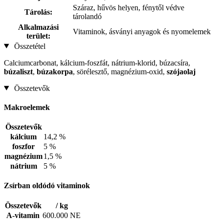
Száraz, hűvös helyen, fénytől védve
Tárolás:
tárolandó
Alkalmazási
Vitaminok, ásványi anyagok és nyomelemek
terület:
Összetétel
Calciumcarbonat, kálcium-foszfát, nátrium-klorid, búzacsíra,
búzaliszt
,
búzakorpa
, sörélesztő, magnézium-oxid,
szójaolaj
Összetevők
Makroelemek
Összetevők
kálcium
14,2 %
foszfor
5 %
magnézium
1,5 %
nátrium
5 %
Zsírban oldódó vitaminok
Összetevők
/ kg
A-vitamin
600.000 NE