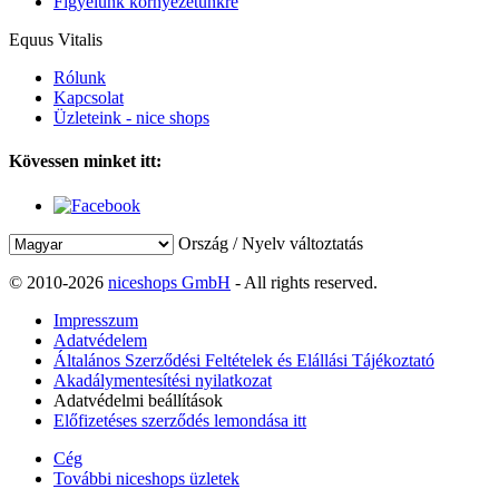
Figyelünk környezetünkre
Equus Vitalis
Rólunk
Kapcsolat
Üzleteink - nice shops
Kövessen minket itt:
Ország / Nyelv változtatás
© 2010-2026
niceshops GmbH
- All rights reserved.
Impresszum
Adatvédelem
Általános Szerződési Feltételek és Elállási Tájékoztató
Akadálymentesítési nyilatkozat
Adatvédelmi beállítások
Előfizetéses szerződés lemondása itt
Cég
További niceshops üzletek