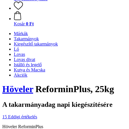
Kosár
0 Ft
Márkák
Takarmányok
Kiegészítő takarmányok
Ló
Lovas
Lovas divat
Istálló és legelő
Kutya és Macska
Akciók
Höveler
ReforminPlus, 25kg
A takarmányadag napi kiegészítésére
15 Eddigi értékelés
Höveler ReforminPlus