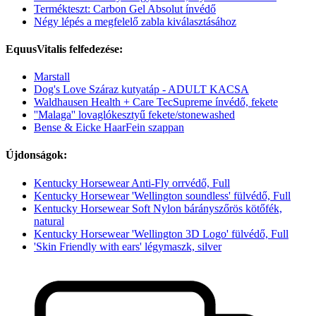
Termékteszt: Carbon Gel Absolut ínvédő
Négy lépés a megfelelő zabla kiválasztásához
EquusVitalis felfedezése:
Marstall
Dog's Love Száraz kutyatáp - ADULT KACSA
Waldhausen Health + Care TecSupreme ínvédő, fekete
''Malaga'' lovaglókesztyű fekete/stonewashed
Bense & Eicke HaarFein szappan
Újdonságok:
Kentucky Horsewear Anti-Fly orrvédő, Full
Kentucky Horsewear 'Wellington soundless' fülvédő, Full
Kentucky Horsewear Soft Nylon bárányszőrös kötőfék,
natural
Kentucky Horsewear 'Wellington 3D Logo' fülvédő, Full
'Skin Friendly with ears' légymaszk, silver