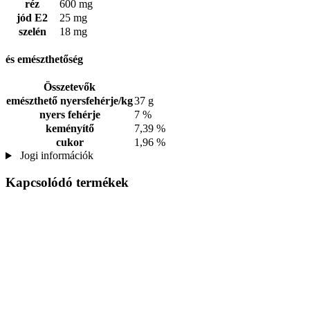
réz
600 mg
jód E2
25 mg
szelén
18 mg
és emészthetőség
Összetevők
emészthető nyersfehérje/kg
37 g
nyers fehérje
7 %
keményítő
7,39 %
cukor
1,96 %
Jogi információk
Kapcsolódó termékek