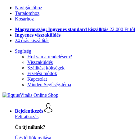
Navigációhoz
Tartalomhoz
Kosárhoz
Magyarország: Ingyenes standard kiszállítás
22.000 Ft-tól
Ingyenes visszaküldés
24 órás kiszállítás
Segítség
Hol van a rendelésem?
Visszaküldés
Szállítási költségek
Fizetési módok
Kapcsolat
Minden Segítség-téma
Bejelentkezés
Feliratkozás
Ön
új nálunk?
Ügyfélfiók nyitása