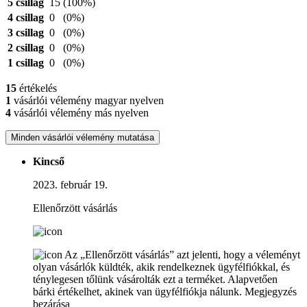
5 csillag
15
(100%)
4 csillag
0
(0%)
3 csillag
0
(0%)
2 csillag
0
(0%)
1 csillag
0
(0%)
15
értékelés
1
vásárlói vélemény magyar nyelven
4
vásárlói vélemény más nyelven
Minden vásárlói vélemény mutatása
Kincső
2023. február 19.
Ellenőrzött vásárlás
Az „Ellenőrzött vásárlás” azt jelenti, hogy a véleményt
olyan vásárlók küldték, akik rendelkeznek ügyfélfiókkal, és
ténylegesen tőlünk vásárolták ezt a terméket. Alapvetően
bárki értékelhet, akinek van ügyfélfiókja nálunk.
Megjegyzés
bezárása