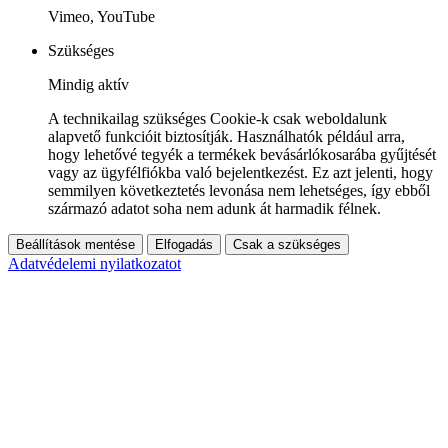
Vimeo, YouTube
Szükséges
Mindig aktív
A technikailag szükséges Cookie-k csak weboldalunk
alapvető funkcióit biztosítják. Használhatók például arra,
hogy lehetővé tegyék a termékek bevásárlókosarába gyűjtését
vagy az ügyfélfiókba való bejelentkezést. Ez azt jelenti, hogy
semmilyen következtetés levonása nem lehetséges, így ebből
származó adatot soha nem adunk át harmadik félnek.
Beállítások mentése
Elfogadás
Csak a szükséges
Adatvédelemi nyilatkozatot