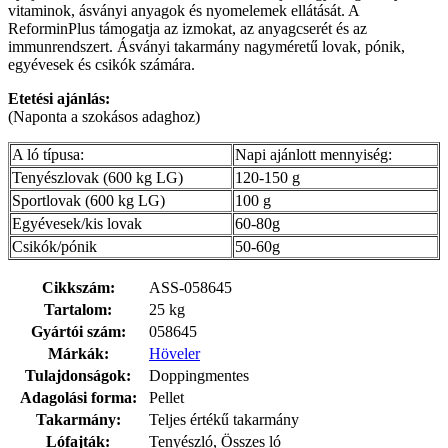
vitaminok, ásványi anyagok és nyomelemek ellátását. A
ReforminPlus támogatja az izmokat, az anyagcserét és az
immunrendszert. Ásványi takarmány nagyméretű lovak, pónik,
egyévesek és csikók számára.
Etetési ajánlás:
(Naponta a szokásos adaghoz)
A ló típusa:
Napi ajánlott mennyiség:
Tenyészlovak (600 kg LG)
120-150 g
Sportlovak (600 kg LG)
100 g
Egyévesek/kis lovak
60-80g
Csikók/pónik
50-60g
Cikkszám:
ASS-058645
Tartalom:
25 kg
Gyártói szám:
058645
Márkák:
Höveler
Tulajdonságok:
Doppingmentes
Adagolási forma:
Pellet
Takarmány:
Teljes értékű takarmány
Lófajták:
Tenyészló, Összes ló