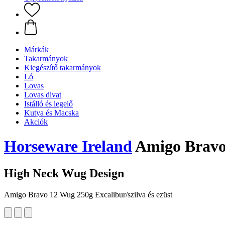
Márkák
Takarmányok
Kiegészítő takarmányok
Ló
Lovas
Lovas divat
Istálló és legelő
Kutya és Macska
Akciók
Horseware Ireland
Amigo Bravo 
High Neck Wug Design
Amigo Bravo 12 Wug 250g Excalibur/szilva és ezüst