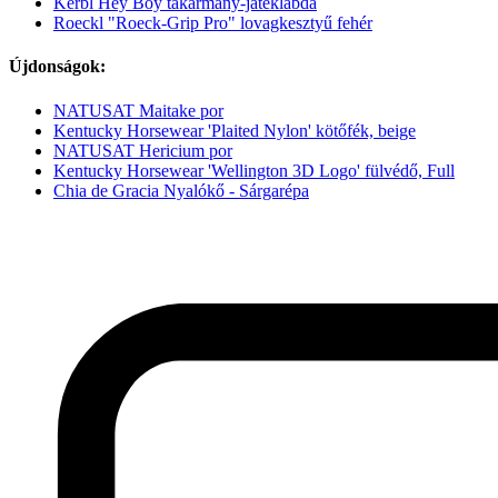
Kerbl Hey Boy takarmány-játéklabda
Roeckl "Roeck-Grip Pro" lovagkesztyű fehér
Újdonságok:
NATUSAT Maitake por
Kentucky Horsewear 'Plaited Nylon' kötőfék, beige
NATUSAT Hericium por
Kentucky Horsewear 'Wellington 3D Logo' fülvédő, Full
Chia de Gracia Nyalókő - Sárgarépa