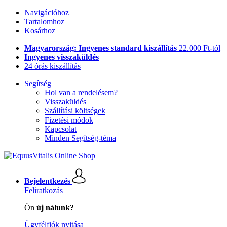
Navigációhoz
Tartalomhoz
Kosárhoz
Magyarország: Ingyenes standard kiszállítás
22.000 Ft-tól
Ingyenes visszaküldés
24 órás kiszállítás
Segítség
Hol van a rendelésem?
Visszaküldés
Szállítási költségek
Fizetési módok
Kapcsolat
Minden Segítség-téma
Bejelentkezés
Feliratkozás
Ön
új nálunk?
Ügyfélfiók nyitása