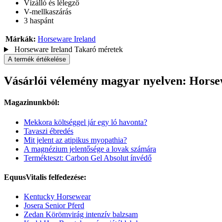
Vízálló és lélegző
V-mellkaszárás
3 haspánt
Márkák:
Horseware Ireland
Horseware Ireland Takaró méretek
A termék értékelése
Vásárlói vélemény magyar nyelven: Horsew
Magazinunkból:
Mekkora költséggel jár egy ló havonta?
Tavaszi ébredés
Mit jelent az atipikus myopathia?
A magnézium jelentősége a lovak számára
Termékteszt: Carbon Gel Absolut ínvédő
EquusVitalis felfedezése:
Kentucky Horsewear
Josera Senior Pferd
Zedan Körömvirág intenzív balzsam