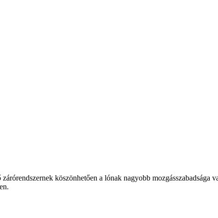
zárórendszernek köszönhetően a lónak nagyobb mozgásszabadsága van le
en.