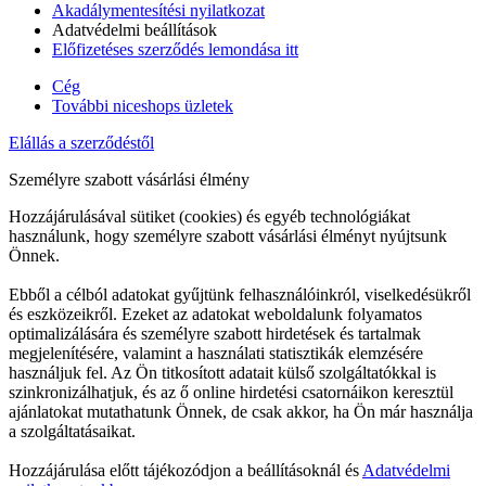
Akadálymentesítési nyilatkozat
Adatvédelmi beállítások
Előfizetéses szerződés lemondása itt
Cég
További niceshops üzletek
Elállás a szerződéstől
Személyre szabott vásárlási élmény
Hozzájárulásával sütiket (cookies) és egyéb technológiákat
használunk, hogy személyre szabott vásárlási élményt nyújtsunk
Önnek.
Ebből a célból adatokat gyűjtünk felhasználóinkról, viselkedésükről
és eszközeikről. Ezeket az adatokat weboldalunk folyamatos
optimalizálására és személyre szabott hirdetések és tartalmak
megjelenítésére, valamint a használati statisztikák elemzésére
használjuk fel. Az Ön titkosított adatait külső szolgáltatókkal is
szinkronizálhatjuk, és az ő online hirdetési csatornáikon keresztül
ajánlatokat mutathatunk Önnek, de csak akkor, ha Ön már használja
a szolgáltatásaikat.
Hozzájárulása előtt tájékozódjon a beállításoknál és
Adatvédelmi