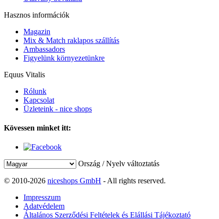
Hasznos információk
Magazin
Mix & Match raklapos szállítás
Ambassadors
Figyelünk környezetünkre
Equus Vitalis
Rólunk
Kapcsolat
Üzleteink - nice shops
Kövessen minket itt:
Ország / Nyelv változtatás
© 2010-2026
niceshops GmbH
- All rights reserved.
Impresszum
Adatvédelem
Általános Szerződési Feltételek és Elállási Tájékoztató