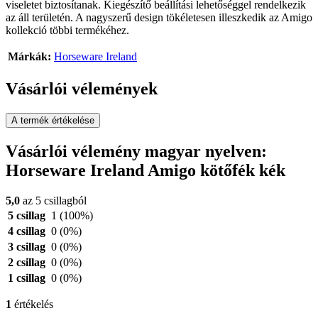
viseletet biztosítanak. Kiegészítő beállítási lehetőséggel rendelkezik
az áll területén. A nagyszerű design tökéletesen illeszkedik az Amigo
kollekció többi termékéhez.
Márkák:
Horseware Ireland
Vásárlói vélemények
A termék értékelése
Vásárlói vélemény magyar nyelven:
Horseware Ireland Amigo kötőfék kék
5,0
az 5 csillagból
5 csillag
1
(100%)
4 csillag
0
(0%)
3 csillag
0
(0%)
2 csillag
0
(0%)
1 csillag
0
(0%)
1
értékelés