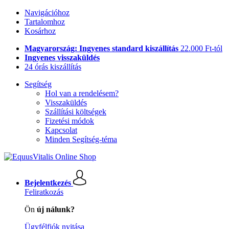
Navigációhoz
Tartalomhoz
Kosárhoz
Magyarország: Ingyenes standard kiszállítás
22.000 Ft-tól
Ingyenes visszaküldés
24 órás kiszállítás
Segítség
Hol van a rendelésem?
Visszaküldés
Szállítási költségek
Fizetési módok
Kapcsolat
Minden Segítség-téma
Bejelentkezés
Feliratkozás
Ön
új nálunk?
Ügyfélfiók nyitása