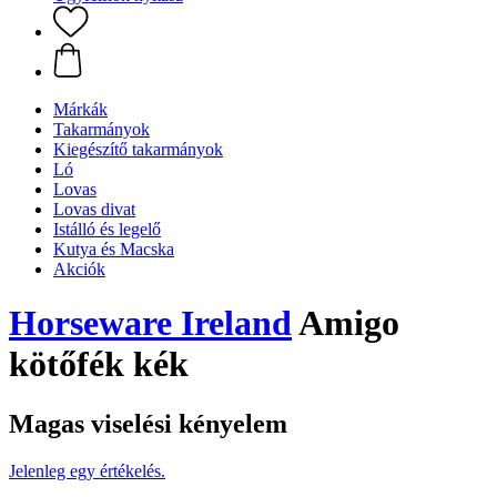
Márkák
Takarmányok
Kiegészítő takarmányok
Ló
Lovas
Lovas divat
Istálló és legelő
Kutya és Macska
Akciók
Horseware Ireland
Amigo
kötőfék kék
Magas viselési kényelem
Jelenleg egy értékelés.