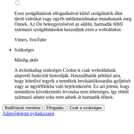
Ezen szolgáltatások elfogadásával külső szolgáltatók által
tárolt videókat vagy egyéb médiatartalmakat mutathatunk meg
Önnek. Az Ön beleegyezésével az alábbi, harmadik féltől
származó szolgáltatásokat használjuk ezen a weboldalon:
Vimeo, YouTube
Szükséges
Mindig aktív
A technikailag szükséges Cookie-k csak weboldalunk
alapvető funkcióit biztosítják. Használhatók például arra,
hogy lehetővé tegyék a termékek bevásárlókosarába gyűjtését
vagy az ügyfélfiókba való bejelentkezést. Ez azt jelenti, hogy
semmilyen következtetés levonása nem lehetséges, így ebből
származó adatot soha nem adunk át harmadik félnek.
Beállítások mentése
Elfogadás
Csak a szükséges
Adatvédelemi nyilatkozatot