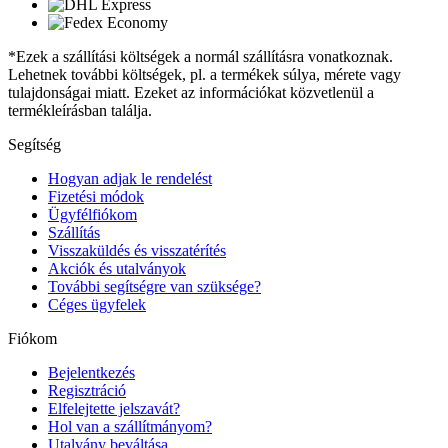
*Ezek a szállítási költségek a normál szállításra vonatkoznak.
Lehetnek további költségek, pl. a termékek súlya, mérete vagy
tulajdonságai miatt. Ezeket az információkat közvetlenül a
termékleírásban találja.
Segítség
Hogyan adjak le rendelést
Fizetési módok
Ügyfélfiókom
Szállítás
Visszaküldés és visszatérítés
Akciók és utalványok
További segítségre van szüksége?
Céges ügyfelek
Fiókom
Bejelentkezés
Regisztráció
Elfelejtette jelszavát?
Hol van a szállítmányom?
Utalvány beváltása