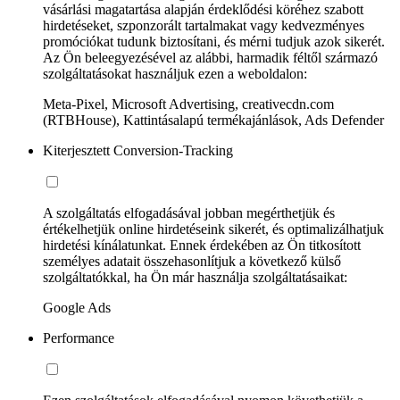
vásárlási magatartása alapján érdeklődési köréhez szabott
hirdetéseket, szponzorált tartalmakat vagy kedvezményes
promóciókat tudunk biztosítani, és mérni tudjuk azok sikerét.
Az Ön beleegyezésével az alábbi, harmadik féltől származó
szolgáltatásokat használjuk ezen a weboldalon:
Meta-Pixel, Microsoft Advertising, creativecdn.com
(RTBHouse), Kattintásalapú termékajánlások, Ads Defender
Kiterjesztett Conversion-Tracking
A szolgáltatás elfogadásával jobban megérthetjük és
értékelhetjük online hirdetéseink sikerét, és optimalizálhatjuk
hirdetési kínálatunkat. Ennek érdekében az Ön titkosított
személyes adatait összehasonlítjuk a következő külső
szolgáltatókkal, ha Ön már használja szolgáltatásaikat:
Google Ads
Performance