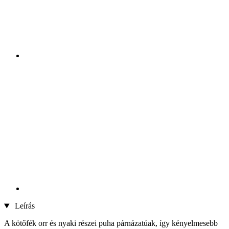
Leírás
A kötőfék orr és nyaki részei puha párnázatúak, így kényelmesebb