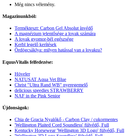
Még nincs vélemény.
Magazinunkból:
Termékteszt: Carbon Gel Absolut ínvédő
A magnézium jelentősége a lovak számára
A lovak gyomor-bél egészsége
Kerbl legelő kerítések
Ördögcsáklya: milyen hatással van a lovakra?
EquusVitalis felfedezése:
Höveler
NATUSAT Aqua Vet Blue
Christ "Ultra Rand WB" nyeregemelő
delicious speedies STRAWBERRY
NAF in the Pink Senior
Újdonságok:
Chia de Gracia Nyalókő - Carbon Clay / cukormentes
'Wellington Plaited Cord Soundless' fülvédő, Full
Kentucky Horsewear 'Wellington 3D Logo' fülvédő, Full
'Wellington 3D Logo Soundless' fülvédő, Full