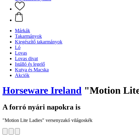
Márkák
Takarmányok
Kiegészítő takarmányok
Ló
Lovas
Lovas divat
Istálló és legelő
Kutya és Macska
Akciók
Horseware Ireland
"Motion Lite
A forró nyári napokra is
"Motion Lite Ladies" versenyzakó világoskék