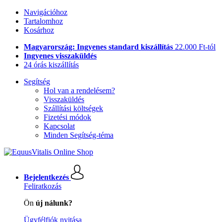
Navigációhoz
Tartalomhoz
Kosárhoz
Magyarország: Ingyenes standard kiszállítás
22.000 Ft-tól
Ingyenes visszaküldés
24 órás kiszállítás
Segítség
Hol van a rendelésem?
Visszaküldés
Szállítási költségek
Fizetési módok
Kapcsolat
Minden Segítség-téma
Bejelentkezés
Feliratkozás
Ön
új nálunk?
Ügyfélfiók nyitása