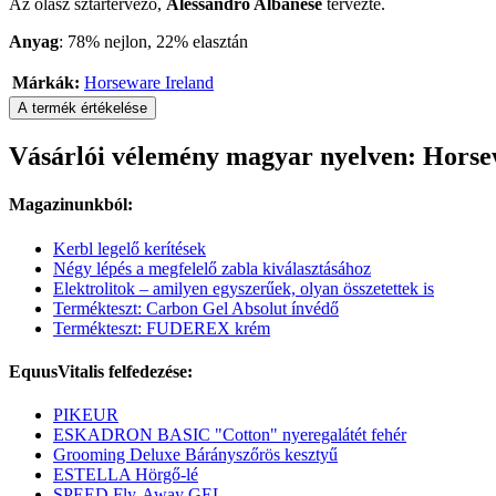
Az olasz sztártervező,
Alessandro Albanese
tervezte.
Anyag
: 78% nejlon, 22% elasztán
Márkák:
Horseware Ireland
A termék értékelése
Vásárlói vélemény magyar nyelven: Horsew
Magazinunkból:
Kerbl legelő kerítések
Négy lépés a megfelelő zabla kiválasztásához
Elektrolitok – amilyen egyszerűek, olyan összetettek is
Termékteszt: Carbon Gel Absolut ínvédő
Termékteszt: FUDEREX krém
EquusVitalis felfedezése:
PIKEUR
ESKADRON BASIC "Cotton" nyeregalátét fehér
Grooming Deluxe Bárányszőrös kesztyű
ESTELLA Hörgő-lé
SPEED Fly-Away GEL