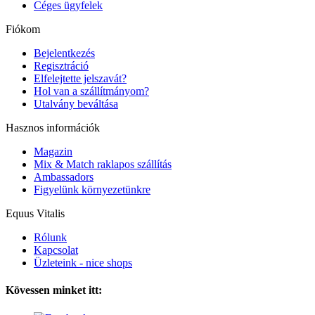
Céges ügyfelek
Fiókom
Bejelentkezés
Regisztráció
Elfelejtette jelszavát?
Hol van a szállítmányom?
Utalvány beváltása
Hasznos információk
Magazin
Mix & Match raklapos szállítás
Ambassadors
Figyelünk környezetünkre
Equus Vitalis
Rólunk
Kapcsolat
Üzleteink - nice shops
Kövessen minket itt: