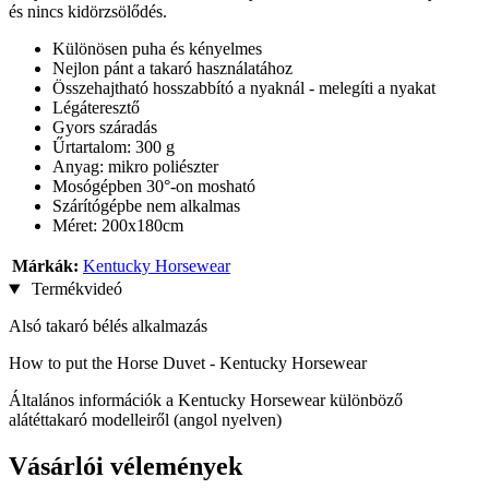
és nincs kidörzsölődés.
Különösen puha és kényelmes
Nejlon pánt a takaró használatához
Összehajtható hosszabbító a nyaknál - melegíti a nyakat
Légáteresztő
Gyors száradás
Űrtartalom: 300 g
Anyag: mikro poliészter
Mosógépben 30°-on mosható
Szárítógépbe nem alkalmas
Méret: 200x180cm
Márkák:
Kentucky Horsewear
Termékvideó
Alsó takaró bélés alkalmazás
How to put the Horse Duvet - Kentucky Horsewear
Általános információk a Kentucky Horsewear különböző
alátéttakaró modelleiről (angol nyelven)
Vásárlói vélemények