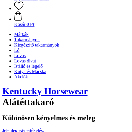
Kosár
0 Ft
Márkák
Takarmányok
Kiegészítő takarmányok
Ló
Lovas
Lovas divat
Istálló és legelő
Kutya és Macska
Akciók
Kentucky Horsewear
Alátéttakaró
Különösen kényelmes és meleg
Jelenleg egy értékelés.