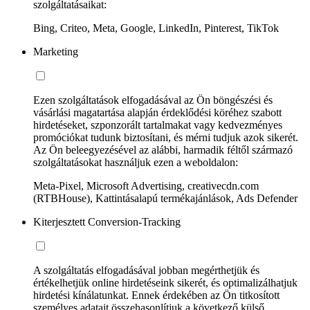
szolgáltatásaikat:
Bing, Criteo, Meta, Google, LinkedIn, Pinterest, TikTok
Marketing
Ezen szolgáltatások elfogadásával az Ön böngészési és
vásárlási magatartása alapján érdeklődési köréhez szabott
hirdetéseket, szponzorált tartalmakat vagy kedvezményes
promóciókat tudunk biztosítani, és mérni tudjuk azok sikerét.
Az Ön beleegyezésével az alábbi, harmadik féltől származó
szolgáltatásokat használjuk ezen a weboldalon:
Meta-Pixel, Microsoft Advertising, creativecdn.com
(RTBHouse), Kattintásalapú termékajánlások, Ads Defender
Kiterjesztett Conversion-Tracking
A szolgáltatás elfogadásával jobban megérthetjük és
értékelhetjük online hirdetéseink sikerét, és optimalizálhatjuk
hirdetési kínálatunkat. Ennek érdekében az Ön titkosított
személyes adatait összehasonlítjuk a következő külső