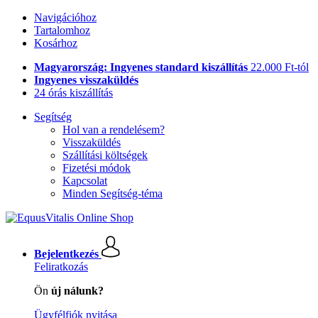
Navigációhoz
Tartalomhoz
Kosárhoz
Magyarország: Ingyenes standard kiszállítás
22.000 Ft-tól
Ingyenes visszaküldés
24 órás kiszállítás
Segítség
Hol van a rendelésem?
Visszaküldés
Szállítási költségek
Fizetési módok
Kapcsolat
Minden Segítség-téma
Bejelentkezés
Feliratkozás
Ön
új nálunk?
Ügyfélfiók nyitása