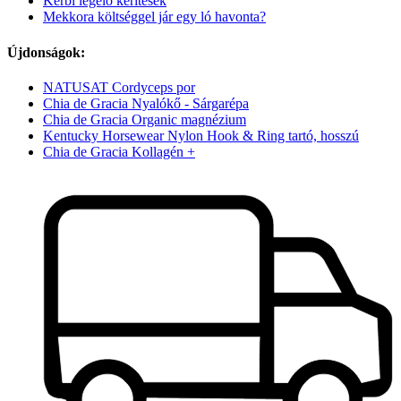
Kerbl legelő kerítések
Mekkora költséggel jár egy ló havonta?
Újdonságok:
NATUSAT Cordyceps por
Chia de Gracia Nyalókő - Sárgarépa
Chia de Gracia Organic magnézium
Kentucky Horsewear Nylon Hook & Ring tartó, hosszú
Chia de Gracia Kollagén +