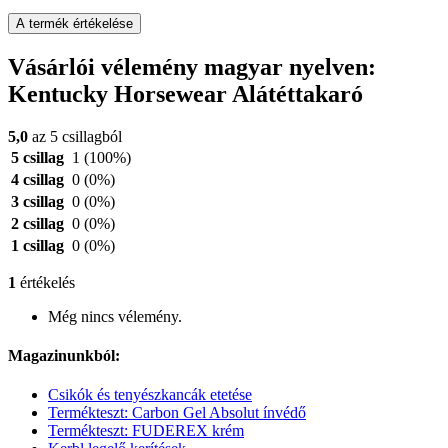
A termék értékelése
Vásárlói vélemény magyar nyelven:
Kentucky Horsewear Alátéttakaró
5,0
az 5 csillagból
5 csillag
1
(100%)
4 csillag
0
(0%)
3 csillag
0
(0%)
2 csillag
0
(0%)
1 csillag
0
(0%)
1
értékelés
Még nincs vélemény.
Magazinunkból:
Csikók és tenyészkancák etetése
Termékteszt: Carbon Gel Absolut ínvédő
Termékteszt: FUDEREX krém