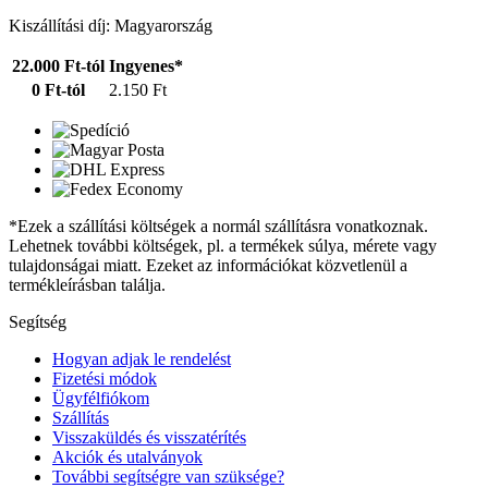
Kiszállítási díj: Magyarország
22.000 Ft-tól
Ingyenes*
0 Ft-tól
2.150 Ft
*Ezek a szállítási költségek a normál szállításra vonatkoznak.
Lehetnek további költségek, pl. a termékek súlya, mérete vagy
tulajdonságai miatt. Ezeket az információkat közvetlenül a
termékleírásban találja.
Segítség
Hogyan adjak le rendelést
Fizetési módok
Ügyfélfiókom
Szállítás
Visszaküldés és visszatérítés
Akciók és utalványok
További segítségre van szüksége?