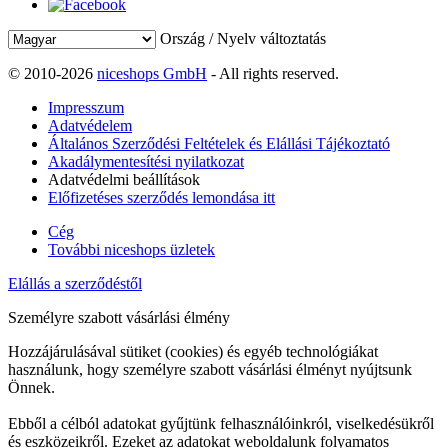
Ország / Nyelv változtatás
© 2010-2026
niceshops GmbH
- All rights reserved.
Impresszum
Adatvédelem
Általános Szerződési Feltételek és Elállási Tájékoztató
Akadálymentesítési nyilatkozat
Adatvédelmi beállítások
Előfizetéses szerződés lemondása itt
Cég
További niceshops üzletek
Elállás a szerződéstől
Személyre szabott vásárlási élmény
Hozzájárulásával sütiket (cookies) és egyéb technológiákat
használunk, hogy személyre szabott vásárlási élményt nyújtsunk
Önnek.
Ebből a célból adatokat gyűjtünk felhasználóinkról, viselkedésükről
és eszközeikről. Ezeket az adatokat weboldalunk folyamatos