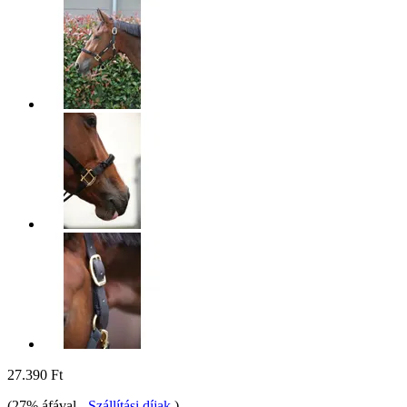
27.390 Ft
(27% áfával
-
Szállítási díjak
)