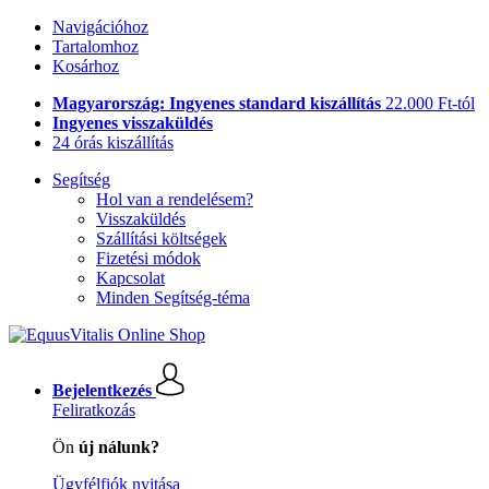
Navigációhoz
Tartalomhoz
Kosárhoz
Magyarország: Ingyenes standard kiszállítás
22.000 Ft-tól
Ingyenes visszaküldés
24 órás kiszállítás
Segítség
Hol van a rendelésem?
Visszaküldés
Szállítási költségek
Fizetési módok
Kapcsolat
Minden Segítség-téma
Bejelentkezés
Feliratkozás
Ön
új nálunk?
Ügyfélfiók nyitása