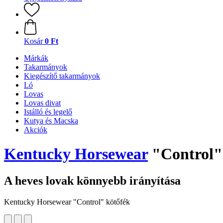
Kosár
0 Ft
Márkák
Takarmányok
Kiegészítő takarmányok
Ló
Lovas
Lovas divat
Istálló és legelő
Kutya és Macska
Akciók
Kentucky Horsewear
"Control" 
A heves lovak könnyebb irányítása
Kentucky Horsewear "Control" kötőfék