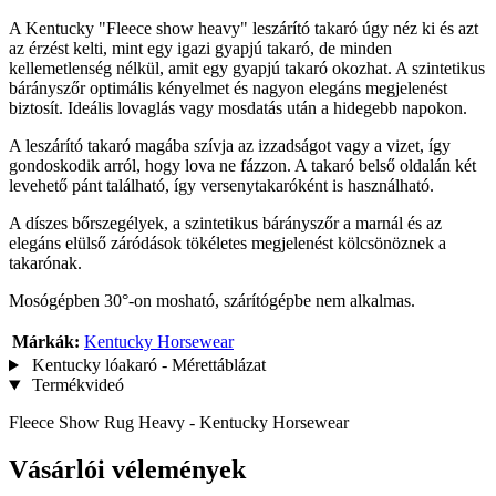
A Kentucky "Fleece show heavy" leszárító takaró úgy néz ki és azt
az érzést kelti, mint egy igazi gyapjú takaró, de minden
kellemetlenség nélkül, amit egy gyapjú takaró okozhat. A szintetikus
bárányszőr optimális kényelmet és nagyon elegáns megjelenést
biztosít. Ideális lovaglás vagy mosdatás után a hidegebb napokon.
A leszárító takaró magába szívja az izzadságot vagy a vizet, így
gondoskodik arról, hogy lova ne fázzon. A takaró belső oldalán két
levehető pánt található, így versenytakaróként is használható.
A díszes bőrszegélyek, a szintetikus bárányszőr a marnál és az
elegáns elülső záródások tökéletes megjelenést kölcsönöznek a
takarónak.
Mosógépben 30°-on mosható, szárítógépbe nem alkalmas.
Márkák:
Kentucky Horsewear
Kentucky lóakaró - Mérettáblázat
Termékvideó
Fleece Show Rug Heavy - Kentucky Horsewear
Vásárlói vélemények