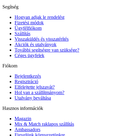
Segítség
Hogyan adjak le rendelést
Fizetési módok
Ügyfélfiókom
Szállítás
Visszaküldés és visszatérítés
Akciók és utalványok
További segítségre van szüksége?
Céges ügyfelek
Fiókom
Bejelentkezés
Regisztráció
Elfelejtette jelszavát?
Hol van a szállítmányom?
Utalvány beváltása
Hasznos információk
Magazin
Mix & Match raklapos szállítás
Ambassadors
Figyelünk környezetünkre