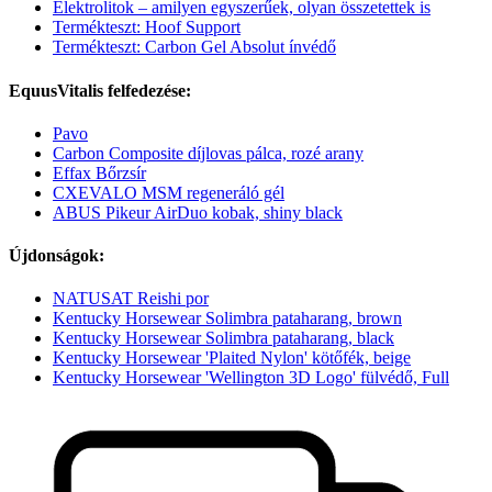
Elektrolitok – amilyen egyszerűek, olyan összetettek is
Termékteszt: Hoof Support
Termékteszt: Carbon Gel Absolut ínvédő
EquusVitalis felfedezése:
Pavo
Carbon Composite díjlovas pálca, rozé arany
Effax Bőrzsír
CXEVALO MSM regeneráló gél
ABUS Pikeur AirDuo kobak, shiny black
Újdonságok:
NATUSAT Reishi por
Kentucky Horsewear Solimbra pataharang, brown
Kentucky Horsewear Solimbra pataharang, black
Kentucky Horsewear 'Plaited Nylon' kötőfék, beige
Kentucky Horsewear 'Wellington 3D Logo' fülvédő, Full