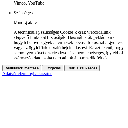
Vimeo, YouTube
Szükséges
Mindig aktív
A technikailag szükséges Cookie-k csak weboldalunk
alapvető funkcióit biztosítják. Használhatók például arra,
hogy lehetővé tegyék a termékek bevásárlókosarába gyűjtését
vagy az ügyfélfiókba való bejelentkezést. Ez azt jelenti, hogy
semmilyen következtetés levonása nem lehetséges, így ebből
származó adatot soha nem adunk át harmadik félnek.
Beállítások mentése
Elfogadás
Csak a szükséges
Adatvédelemi nyilatkozatot