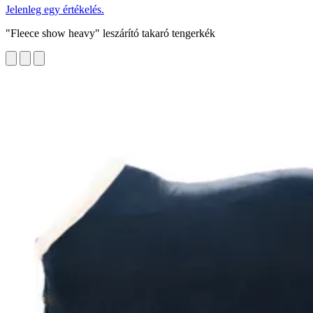
Jelenleg egy értékelés.
"Fleece show heavy" leszárító takaró tengerkék