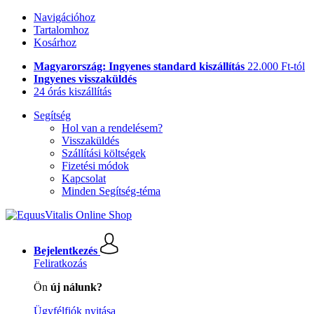
Navigációhoz
Tartalomhoz
Kosárhoz
Magyarország: Ingyenes standard kiszállítás
22.000 Ft-tól
Ingyenes visszaküldés
24 órás kiszállítás
Segítség
Hol van a rendelésem?
Visszaküldés
Szállítási költségek
Fizetési módok
Kapcsolat
Minden Segítség-téma
Bejelentkezés
Feliratkozás
Ön
új nálunk?
Ügyfélfiók nyitása