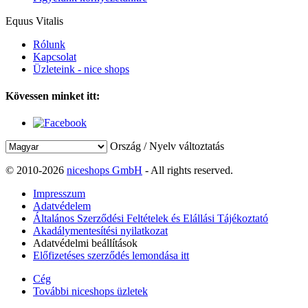
Equus Vitalis
Rólunk
Kapcsolat
Üzleteink - nice shops
Kövessen minket itt:
Ország / Nyelv változtatás
© 2010-2026
niceshops GmbH
- All rights reserved.
Impresszum
Adatvédelem
Általános Szerződési Feltételek és Elállási Tájékoztató
Akadálymentesítési nyilatkozat
Adatvédelmi beállítások
Előfizetéses szerződés lemondása itt
Cég
További niceshops üzletek