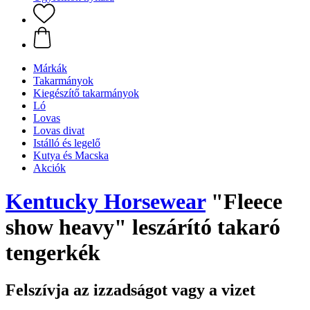
Márkák
Takarmányok
Kiegészítő takarmányok
Ló
Lovas
Lovas divat
Istálló és legelő
Kutya és Macska
Akciók
Kentucky Horsewear
"Fleece
show heavy" leszárító takaró
tengerkék
Felszívja az izzadságot vagy a vizet