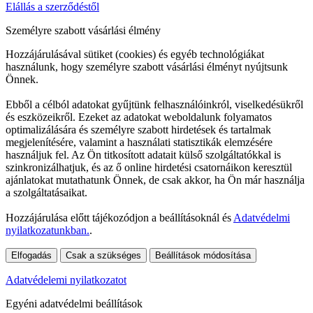
Elállás a szerződéstől
Személyre szabott vásárlási élmény
Hozzájárulásával sütiket (cookies) és egyéb technológiákat
használunk, hogy személyre szabott vásárlási élményt nyújtsunk
Önnek.
Ebből a célból adatokat gyűjtünk felhasználóinkról, viselkedésükről
és eszközeikről. Ezeket az adatokat weboldalunk folyamatos
optimalizálására és személyre szabott hirdetések és tartalmak
megjelenítésére, valamint a használati statisztikák elemzésére
használjuk fel. Az Ön titkosított adatait külső szolgáltatókkal is
szinkronizálhatjuk, és az ő online hirdetési csatornáikon keresztül
ajánlatokat mutathatunk Önnek, de csak akkor, ha Ön már használja
a szolgáltatásaikat.
Hozzájárulása előtt tájékozódjon a beállításoknál és
Adatvédelmi
nyilatkozatunkban.
.
Elfogadás
Csak a szükséges
Beállítások módosítása
Adatvédelemi nyilatkozatot
Egyéni adatvédelmi beállítások