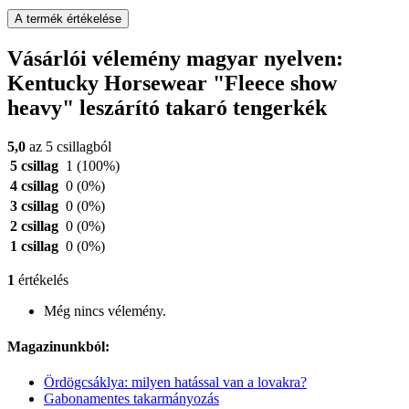
A termék értékelése
Vásárlói vélemény magyar nyelven:
Kentucky Horsewear "Fleece show
heavy" leszárító takaró tengerkék
5,0
az 5 csillagból
5 csillag
1
(100%)
4 csillag
0
(0%)
3 csillag
0
(0%)
2 csillag
0
(0%)
1 csillag
0
(0%)
1
értékelés
Még nincs vélemény.
Magazinunkból:
Ördögcsáklya: milyen hatással van a lovakra?
Gabonamentes takarmányozás