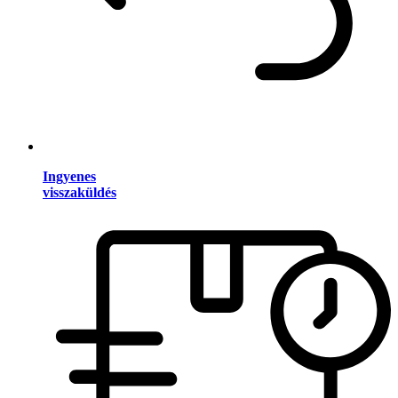
Ingyenes
visszaküldés