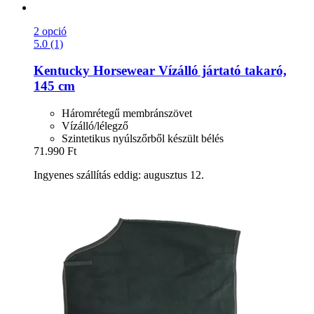
2 opció
5.0 (1)
Kentucky Horsewear
Vízálló jártató takaró,
145 cm
Háromrétegű membránszövet
Vízálló/lélegző
Szintetikus nyúlszőrből készült bélés
71.990 Ft
Ingyenes szállítás eddig: augusztus 12.