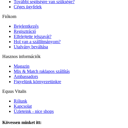
További segítségre van szüksége?
Céges ügyfelek
Fiókom
Bejelentkezés
Regisztráció
Elfelejtette jelszavát?
Hol van a szállítmányom?
Utalvány beváltása
Hasznos információk
Magazin
Mix & Match raklapos szállítás
Ambassadors
Figyelünk környezetünkre
Equus Vitalis
Rólunk
Kapcsolat
Üzleteink - nice shops
Kövessen minket itt: