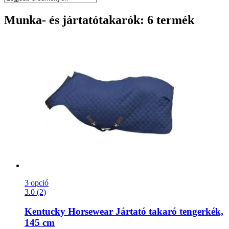
Munka- és jártatótakarók: 6 termék
3 opció
3.0 (2)
Kentucky Horsewear
Jártató takaró tengerkék,
145 cm