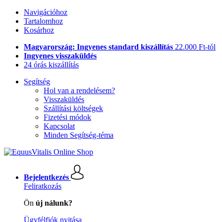
Navigációhoz
Tartalomhoz
Kosárhoz
Magyarország: Ingyenes standard kiszállítás
22.000 Ft-tól
Ingyenes visszaküldés
24 órás kiszállítás
Segítség
Hol van a rendelésem?
Visszaküldés
Szállítási költségek
Fizetési módok
Kapcsolat
Minden Segítség-téma
Bejelentkezés
Feliratkozás
Ön
új nálunk?
Ügyfélfiók nyitása