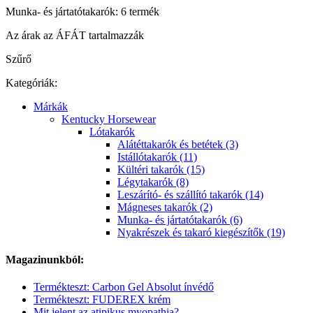
Munka- és jártatótakarók: 6 termék
Az árak az ÁFÁT tartalmazzák
Szűrő
Kategóriák:
Márkák
Kentucky Horsewear
Lótakarók
Alátéttakarók és betétek (3)
Istállótakarók (11)
Kültéri takarók (15)
Légytakarók (8)
Leszárító- és szállító takarók (14)
Mágneses takarók (2)
Munka- és jártatótakarók (6)
Nyakrészek és takaró kiegészítők (19)
Magazinunkból:
Termékteszt: Carbon Gel Absolut ínvédő
Termékteszt: FUDEREX krém
Mit jelent az atipikus myopathia?