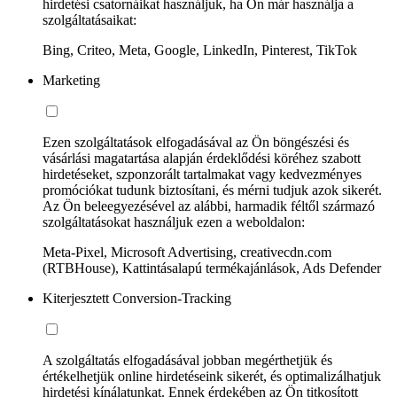
hirdetési csatornáikat használjuk, ha Ön már használja a
szolgáltatásaikat:
Bing, Criteo, Meta, Google, LinkedIn, Pinterest, TikTok
Marketing
Ezen szolgáltatások elfogadásával az Ön böngészési és
vásárlási magatartása alapján érdeklődési köréhez szabott
hirdetéseket, szponzorált tartalmakat vagy kedvezményes
promóciókat tudunk biztosítani, és mérni tudjuk azok sikerét.
Az Ön beleegyezésével az alábbi, harmadik féltől származó
szolgáltatásokat használjuk ezen a weboldalon:
Meta-Pixel, Microsoft Advertising, creativecdn.com
(RTBHouse), Kattintásalapú termékajánlások, Ads Defender
Kiterjesztett Conversion-Tracking
A szolgáltatás elfogadásával jobban megérthetjük és
értékelhetjük online hirdetéseink sikerét, és optimalizálhatjuk
hirdetési kínálatunkat. Ennek érdekében az Ön titkosított