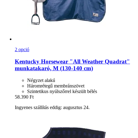
2 opció
Kentucky Horsewear
"All Weather Quadrat"
munkatakaró, M (130-​140 cm)
Négyzet alakú
Háromrétegű membránszövet
Szintetikus nyúlszőrrel készült bélés
58.390 Ft
Ingyenes szállítás eddig: augusztus 24.