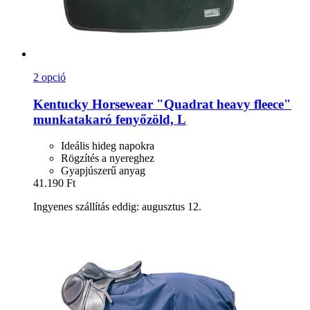
2 opció
Kentucky Horsewear
"Quadrat heavy fleece"
munkatakaró fenyőzöld, L
Ideális hideg napokra
Rögzítés a nyereghez
Gyapjúszerű anyag
41.190 Ft
Ingyenes szállítás eddig: augusztus 12.