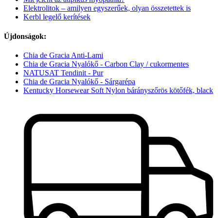
Elektrolitok – amilyen egyszerűek, olyan összetettek is
Kerbl legelő kerítések
Újdonságok:
Chia de Gracia Anti-Lami
Chia de Gracia Nyalókő - Carbon Clay / cukormentes
NATUSAT Tendinit - Pur
Chia de Gracia Nyalókő - Sárgarépa
Kentucky Horsewear Soft Nylon bárányszőrös kötőfék, black