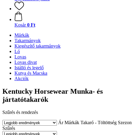
Kosár
0 Ft
Márkák
Takarmányok
Kiegészítő takarmányok
Ló
Lovas
Lovas divat
Istálló és legelő
Kutya és Macska
Akciók
Kentucky Horsewear Munka- és
jártatótakarók
Szűrés és rendezés
Ár
Márkák
Takaró - Töltöttség
Szezon
Szűrés