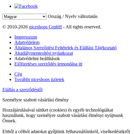
Ország / Nyelv változtatás
© 2010-2026
niceshops GmbH
- All rights reserved.
Impresszum
Adatvédelem
Általános Szerződési Feltételek és Elállási Tájékoztató
Akadálymentesítési nyilatkozat
Adatvédelmi beállítások
Előfizetéses szerződés lemondása itt
Cég
További niceshops üzletek
Elállás a szerződéstől
Személyre szabott vásárlási élmény
Hozzájárulásával sütiket (cookies) és egyéb technológiákat
használunk, hogy személyre szabott vásárlási élményt nyújtsunk
Önnek.
Ebből a célból adatokat gyűjtünk felhasználóinkról, viselkedésükről