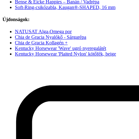
Bense & Eicke Happies – Banán / Vadrépa
Soft-Ring-csikózabla, Kaugan®-SHAPED, 16 mm
Újdonságok:
NATUSAT Alga-Omega por
Chia de Gracia Nyalókő - Sárgarépa
Chia de Gracia Kollagén +
Kentucky Horsewear 'Wave' ugró nyeregalátét
Kentucky Horsewear 'Plaited Nylon' kötőfék, beige