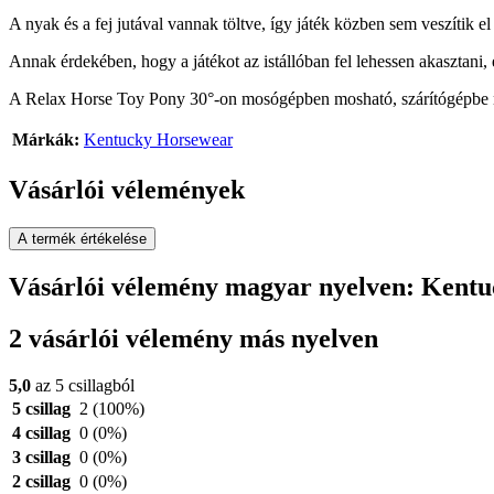
A nyak és a fej jutával vannak töltve, így játék közben sem veszítik el
Annak érdekében, hogy a játékot az istállóban fel lehessen akasztani, 
A Relax Horse Toy Pony 30°-on mosógépben mosható, szárítógépbe n
Márkák:
Kentucky Horsewear
Vásárlói vélemények
A termék értékelése
Vásárlói vélemény magyar nyelven: Kentu
2 vásárlói vélemény más nyelven
5,0
az 5 csillagból
5 csillag
2
(100%)
4 csillag
0
(0%)
3 csillag
0
(0%)
2 csillag
0
(0%)