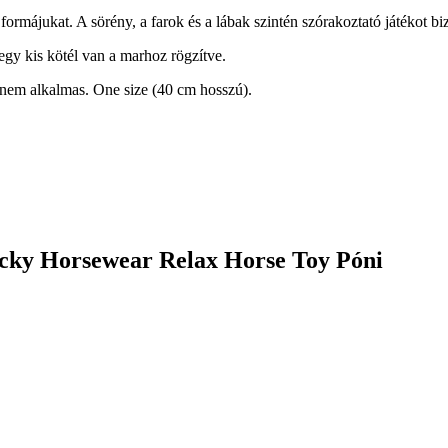
 formájukat. A sörény, a farok és a lábak szintén szórakoztató játékot bi
egy kis kötél van a marhoz rögzítve.
em alkalmas. One size (40 cm hosszú).
cky Horsewear Relax Horse Toy Póni