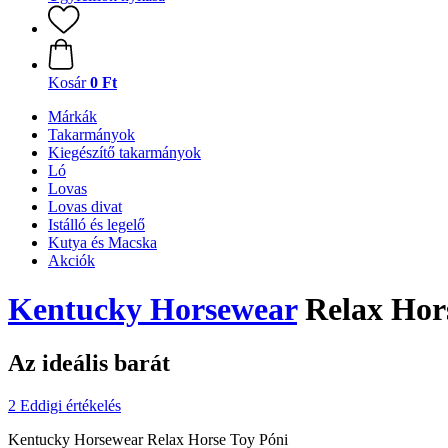
Kosár
0 Ft
Márkák
Takarmányok
Kiegészítő takarmányok
Ló
Lovas
Lovas divat
Istálló és legelő
Kutya és Macska
Akciók
Kentucky Horsewear
Relax Hor
Az ideális barát
2 Eddigi értékelés
Kentucky Horsewear Relax Horse Toy Póni