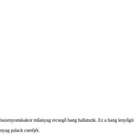
s összenyomásakor műanyag recsegő hang hallatszik. Ez a hang lenyűgözi 
anyag palack cseréjét.