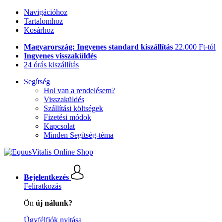
Navigációhoz
Tartalomhoz
Kosárhoz
Magyarország: Ingyenes standard kiszállítás
22.000 Ft-tól
Ingyenes visszaküldés
24 órás kiszállítás
Segítség
Hol van a rendelésem?
Visszaküldés
Szállítási költségek
Fizetési módok
Kapcsolat
Minden Segítség-téma
Bejelentkezés
Feliratkozás
Ön
új nálunk?
Ügyfélfiók nyitása