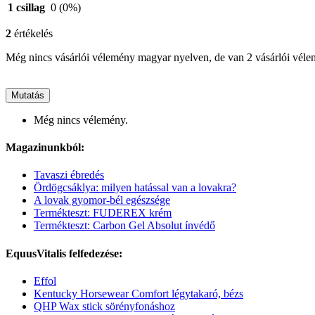
1 csillag
0
(0%)
2
értékelés
Még nincs vásárlói vélemény magyar nyelven, de van 2 vásárlói vél
Mutatás
Még nincs vélemény.
Magazinunkból:
Tavaszi ébredés
Ördögcsáklya: milyen hatással van a lovakra?
A lovak gyomor-bél egészsége
Termékteszt: FUDEREX krém
Termékteszt: Carbon Gel Absolut ínvédő
EquusVitalis felfedezése:
Effol
Kentucky Horsewear Comfort légytakaró, bézs
QHP Wax stick sörényfonáshoz