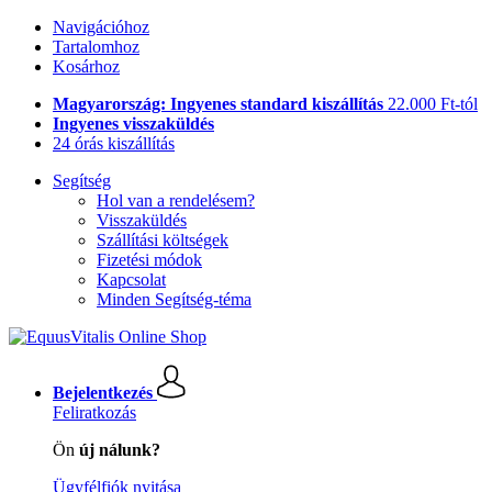
Navigációhoz
Tartalomhoz
Kosárhoz
Magyarország: Ingyenes standard kiszállítás
22.000 Ft-tól
Ingyenes visszaküldés
24 órás kiszállítás
Segítség
Hol van a rendelésem?
Visszaküldés
Szállítási költségek
Fizetési módok
Kapcsolat
Minden Segítség-téma
Bejelentkezés
Feliratkozás
Ön
új nálunk?
Ügyfélfiók nyitása