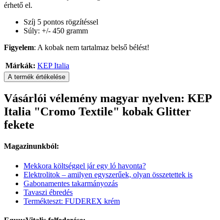
érhető el.
Szíj 5 pontos rögzítéssel
Súly: +/- 450 gramm
Figyelem
: A kobak nem tartalmaz belső bélést!
Márkák:
KEP Italia
A termék értékelése
Vásárlói vélemény magyar nyelven: KEP
Italia "Cromo Textile" kobak Glitter
fekete
Magazinunkból:
Mekkora költséggel jár egy ló havonta?
Elektrolitok – amilyen egyszerűek, olyan összetettek is
Gabonamentes takarmányozás
Tavaszi ébredés
Termékteszt: FUDEREX krém