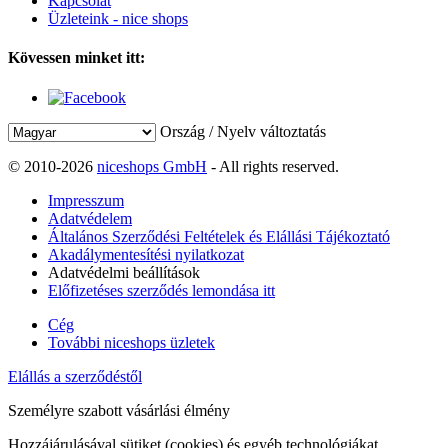
Kapcsolat
Üzleteink - nice shops
Kövessen minket itt:
Ország / Nyelv változtatás
© 2010-2026
niceshops GmbH
- All rights reserved.
Impresszum
Adatvédelem
Általános Szerződési Feltételek és Elállási Tájékoztató
Akadálymentesítési nyilatkozat
Adatvédelmi beállítások
Előfizetéses szerződés lemondása itt
Cég
További niceshops üzletek
Elállás a szerződéstől
Személyre szabott vásárlási élmény
Hozzájárulásával sütiket (cookies) és egyéb technológiákat