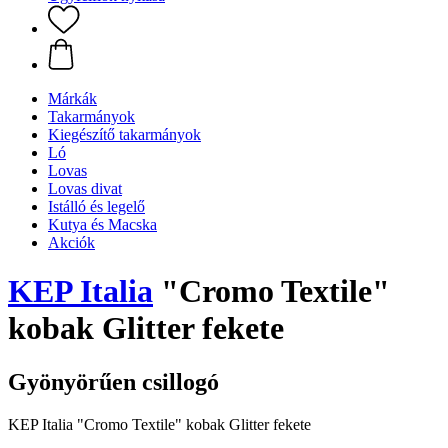
Márkák
Takarmányok
Kiegészítő takarmányok
Ló
Lovas
Lovas divat
Istálló és legelő
Kutya és Macska
Akciók
KEP Italia
"Cromo Textile"
kobak Glitter fekete
Gyönyörűen csillogó
KEP Italia "Cromo Textile" kobak Glitter fekete