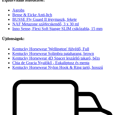
EquusVitalis felfedezése:
Agrobs
Bense & Eicke Anti-Itch
BUSSE Fly Guard II légymaszk, fekete
NAF Metazone szájfecskendő, 3 x 30 ml
Inno Sense, Flexi Soft Stange SLIM csikózabla, 15 mm
Újdonságok:
Kentucky Horsewear 'Wellington' fülvédő, Full
Kentucky Horsewear Solimbra pataharang, brown
Kentucky Horsewear 4D Spacer leszárító takaró, bézs
Chia de Gracia Nyalókő - Eukaliptusz és menta
Kentucky Horsewear Nylon Hook & Ring tartó, hosszú