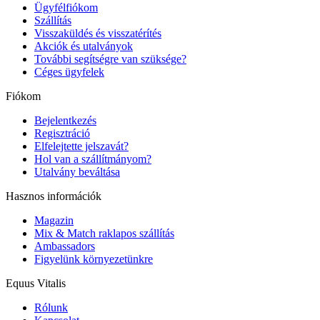
Ügyfélfiókom
Szállítás
Visszaküldés és visszatérítés
Akciók és utalványok
További segítségre van szüksége?
Céges ügyfelek
Fiókom
Bejelentkezés
Regisztráció
Elfelejtette jelszavát?
Hol van a szállítmányom?
Utalvány beváltása
Hasznos információk
Magazin
Mix & Match raklapos szállítás
Ambassadors
Figyelünk környezetünkre
Equus Vitalis
Rólunk