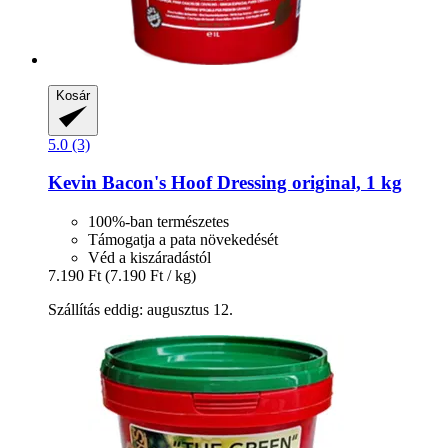
Kosár
5.0 (3)
Kevin Bacon's
Hoof Dressing original, 1 kg
100%-ban természetes
Támogatja a pata növekedését
Véd a kiszáradástól
7.190 Ft
(7.190 Ft / kg)
Szállítás eddig: augusztus 12.