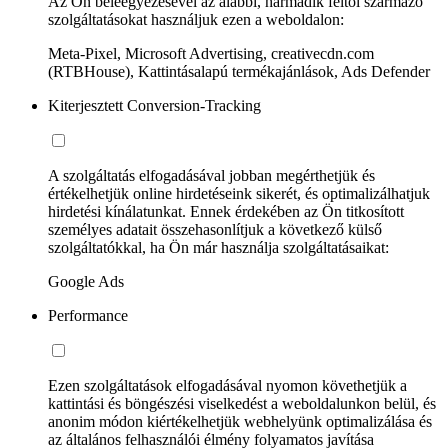
Az Ön beleegyezésével az alábbi, harmadik féltől származó
szolgáltatásokat használjuk ezen a weboldalon:
Meta-Pixel, Microsoft Advertising, creativecdn.com
(RTBHouse), Kattintásalapú termékajánlások, Ads Defender
Kiterjesztett Conversion-Tracking
A szolgáltatás elfogadásával jobban megérthetjük és
értékelhetjük online hirdetéseink sikerét, és optimalizálhatjuk
hirdetési kínálatunkat. Ennek érdekében az Ön titkosított
személyes adatait összehasonlítjuk a következő külső
szolgáltatókkal, ha Ön már használja szolgáltatásaikat:
Google Ads
Performance
Ezen szolgáltatások elfogadásával nyomon követhetjük a
kattintási és böngészési viselkedést a weboldalunkon belül, és
anonim módon kiértékelhetjük webhelyünk optimalizálása és
az általános felhasználói élmény folyamatos javítása