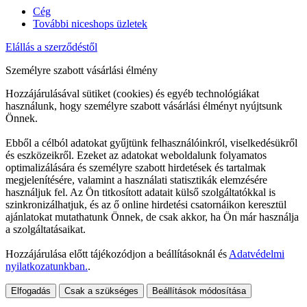
Cég
További niceshops üzletek
Elállás a szerződéstől
Személyre szabott vásárlási élmény
Hozzájárulásával sütiket (cookies) és egyéb technológiákat
használunk, hogy személyre szabott vásárlási élményt nyújtsunk
Önnek.
Ebből a célból adatokat gyűjtünk felhasználóinkról, viselkedésükről
és eszközeikről. Ezeket az adatokat weboldalunk folyamatos
optimalizálására és személyre szabott hirdetések és tartalmak
megjelenítésére, valamint a használati statisztikák elemzésére
használjuk fel. Az Ön titkosított adatait külső szolgáltatókkal is
szinkronizálhatjuk, és az ő online hirdetési csatornáikon keresztül
ajánlatokat mutathatunk Önnek, de csak akkor, ha Ön már használja
a szolgáltatásaikat.
Hozzájárulása előtt tájékozódjon a beállításoknál és
Adatvédelmi
nyilatkozatunkban.
.
Elfogadás
Csak a szükséges
Beállítások módosítása