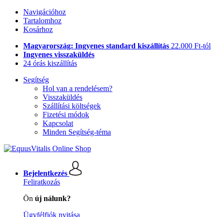
Navigációhoz
Tartalomhoz
Kosárhoz
Magyarország: Ingyenes standard kiszállítás
22.000 Ft-tól
Ingyenes visszaküldés
24 órás kiszállítás
Segítség
Hol van a rendelésem?
Visszaküldés
Szállítási költségek
Fizetési módok
Kapcsolat
Minden Segítség-téma
Bejelentkezés
Feliratkozás
Ön
új nálunk?
Ügyfélfiók nyitása