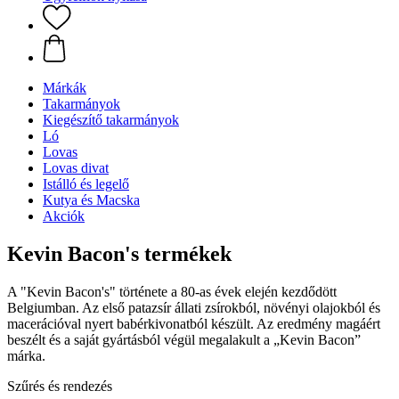
Márkák
Takarmányok
Kiegészítő takarmányok
Ló
Lovas
Lovas divat
Istálló és legelő
Kutya és Macska
Akciók
Kevin Bacon's termékek
A "Kevin Bacon's" története a 80-as évek elején kezdődött
Belgiumban. Az első patazsír állati zsírokból, növényi olajokból és
macerációval nyert babérkivonatból készült. Az eredmény magáért
beszélt és a saját gyártásból végül megalakult a „Kevin Bacon”
márka.
Szűrés és rendezés