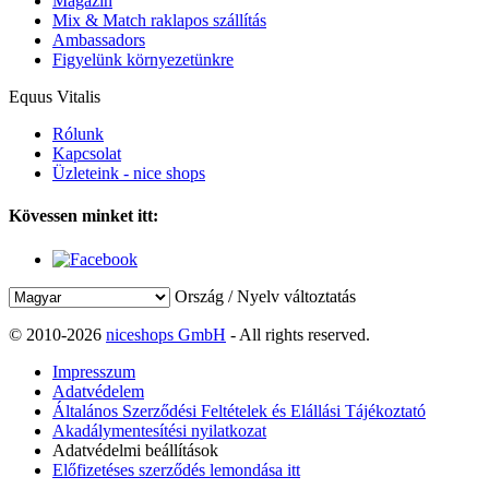
Magazin
Mix & Match raklapos szállítás
Ambassadors
Figyelünk környezetünkre
Equus Vitalis
Rólunk
Kapcsolat
Üzleteink - nice shops
Kövessen minket itt:
Ország / Nyelv változtatás
© 2010-2026
niceshops GmbH
- All rights reserved.
Impresszum
Adatvédelem
Általános Szerződési Feltételek és Elállási Tájékoztató
Akadálymentesítési nyilatkozat
Adatvédelmi beállítások
Előfizetéses szerződés lemondása itt