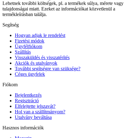
Lehetnek további költségek, pl. a termékek súlya, mérete vagy
tulajdonságai miatt. Ezeket az információkat közvetlenül a
termékleírásban találja.
Segítség
Hogyan adjak le rendelést
Fizetési módok
Ügyfélfiókom
Szállítás
Visszaküldés és visszatérítés
Akciók és utalványok
További segítségre van szüksége?
Céges ügyfelek
Fiókom
Bejelentkezés
Regisztráció
Elfelejtette jelszavát?
Hol van a szállítmányom?
Utalvány beváltása
Hasznos információk