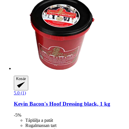
Kosár
5.0 (1)
Kevin Bacon's
Hoof Dressing black, 1 kg
-5%
Táplálja a patát
Rugalmassan tart