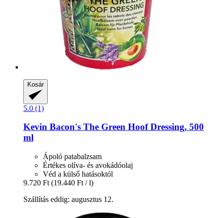
Kosár
5.0 (1)
Kevin Bacon's
The Green Hoof Dressing, 500
ml
Ápoló patabalzsam
Értékes olíva- és avokádóolaj
Véd a külső hatásoktól
9.720 Ft
(19.440 Ft / l)
Szállítás eddig: augusztus 12.