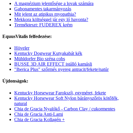
A magnézium jelentősége a lovak számára
Gabonamentes takarmányozás
Mit jelent az atipikus myopathia?
Mekkora költséggel jár egy ló havonta?
Termékteszt: FUDEREX krém
EquusVitalis felfedezése:
Höveler
Kentucky Dogwear Kutyakabát kék
Mühldorfer Bio széna cobs
BUSSE 3D AIR EFFECT istálló kamásli
"Iberica Plus" szőrmés nyereg antracit/fekete/natúr
Újdonságok:
Kentucky Horsewear Farokszíj, egyméret, fekete
Kentucky Horsewear Soft Nylon bárányszőrös kötőfék,
natural
Chia de Gracia Nyalókő - Carbon Clay / cukormentes
Chia de Gracia Anti-Lami
Chia de Gracia Kollagén +