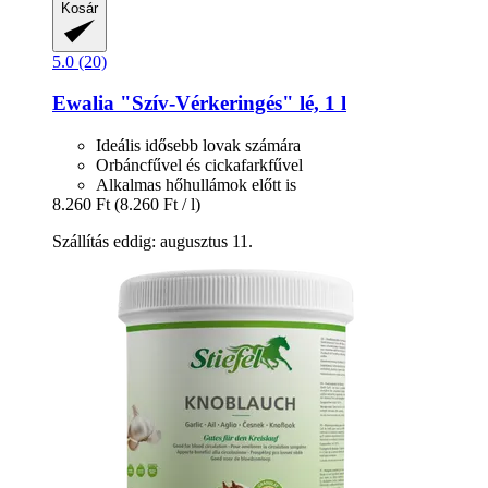
Kosár
5.0 (20)
Ewalia
"Szív-​Vérkeringés" lé, 1 l
Ideális idősebb lovak számára
Orbáncfűvel és cickafarkfűvel
Alkalmas hőhullámok előtt is
8.260 Ft
(8.260 Ft / l)
Szállítás eddig: augusztus 11.