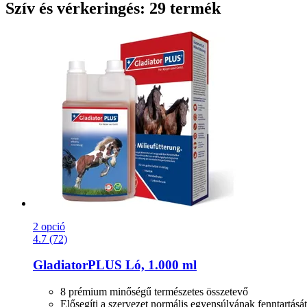
Szív és vérkeringés: 29 termék
2 opció
4.7 (72)
GladiatorPLUS
Ló, 1.000 ml
8 prémium minőségű természetes összetevő
Elősegíti a szervezet normális egyensúlyának fenntartását