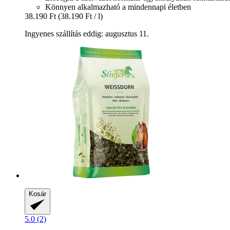
Könnyen alkalmazható a mindennapi életben
38.190 Ft
(38.190 Ft / l)
Ingyenes szállítás eddig: augusztus 11.
Kosár
5.0 (2)