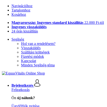
Navigációhoz
Tartalomhoz
Kosárhoz
Magyarország: Ingyenes standard kiszállítás
22.000 Ft-tól
Ingyenes visszaküldés
24 órás kiszállítás
Segítség
Hol van a rendelésem?
Visszaküldés
Szállítási költségek
Fizetési módok
Kapcsolat
Minden Segítség-téma
Bejelentkezés
Feliratkozás
Ön
új nálunk?
Ügyfélfiók nyitása