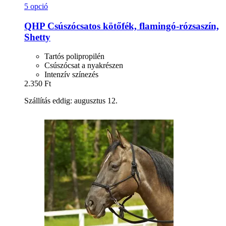
5 opció
QHP
Csúszócsatos kötőfék, flamingó-​rózsaszín,
Shetty
Tartós polipropilén
Csúszócsat a nyakrészen
Intenzív színezés
2.350 Ft
Szállítás eddig: augusztus 12.