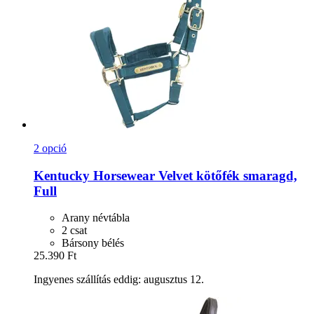
2 opció
Kentucky Horsewear
Velvet kötőfék smaragd,
Full
Arany névtábla
2 csat
Bársony bélés
25.390 Ft
Ingyenes szállítás eddig: augusztus 12.