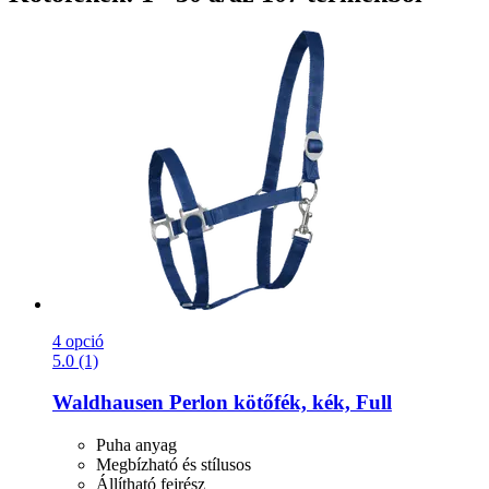
4 opció
5.0 (1)
Waldhausen
Perlon kötőfék, kék, Full
Puha anyag
Megbízható és stílusos
Állítható fejrész