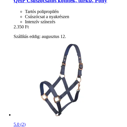
QHP
Csúszócsatos kötőfék, türkiz, Pony
Tartós polipropilén
Csúszócsat a nyakrészen
Intenzív színezés
2.350 Ft
Szállítás eddig: augusztus 12.
5.0 (2)