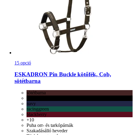
15 opció
ESKADRON
Pin Buckle kötőfék, Cob,
sötétbarna
sötétbarna
fekete
navy
racinggreen
blackberry
+10
Puha orr- és tarkópárnák
Szakadásálló heveder