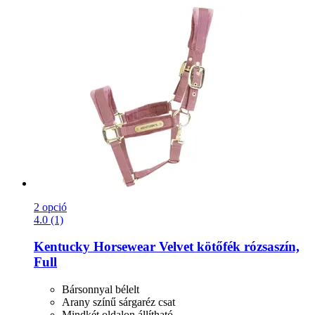
2 opció
4.0 (1)
Kentucky Horsewear
Velvet kötőfék rózsaszín,
Full
Bársonnyal bélelt
Arany színű sárgaréz csat
Mindkét oldalon állítható