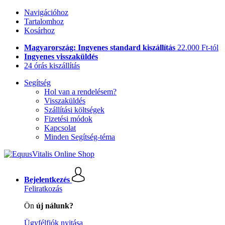
Navigációhoz
Tartalomhoz
Kosárhoz
Magyarország: Ingyenes standard kiszállítás
22.000 Ft-tól
Ingyenes visszaküldés
24 órás kiszállítás
Segítség
Hol van a rendelésem?
Visszaküldés
Szállítási költségek
Fizetési módok
Kapcsolat
Minden Segítség-téma
Bejelentkezés
Feliratkozás
Ön
új nálunk?
Ügyfélfiók nyitása