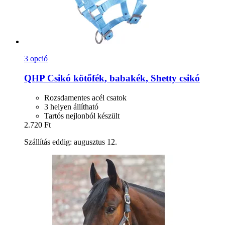
3 opció
QHP
Csikó kötőfék, babakék, Shetty csikó
Rozsdamentes acél csatok
3 helyen állítható
Tartós nejlonból készült
2.720 Ft
Szállítás eddig: augusztus 12.