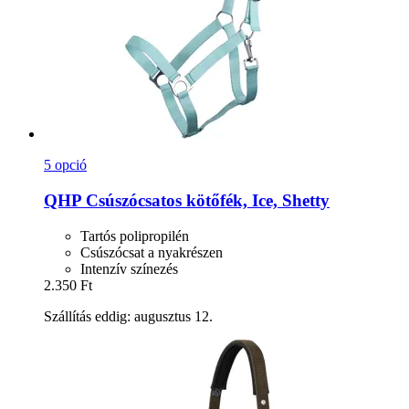
5 opció
QHP
Csúszócsatos kötőfék, Ice, Shetty
Tartós polipropilén
Csúszócsat a nyakrészen
Intenzív színezés
2.350 Ft
Szállítás eddig: augusztus 12.