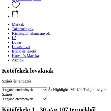
Márkák
Takarmányok
Kiegészítő takarmányok
Ló
Lovas
Lovas divat
Istálló és legelő
Kutya és Macska
Akciók
Kötőfékek lovaknak
Szűrés és rendezés
Ár
Highlights
Márkák
Tulajdonságok
Szűrés
Kötőfékek: 1 - 30 a/az 107 termékből