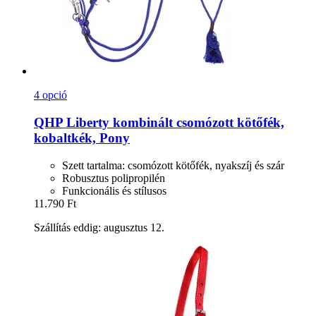
4 opció
QHP
Liberty kombinált csomózott kötőfék,
kobaltkék, Pony
Szett tartalma: csomózott kötőfék, nyakszíj és szár
Robusztus polipropilén
Funkcionális és stílusos
11.790 Ft
Szállítás eddig: augusztus 12.