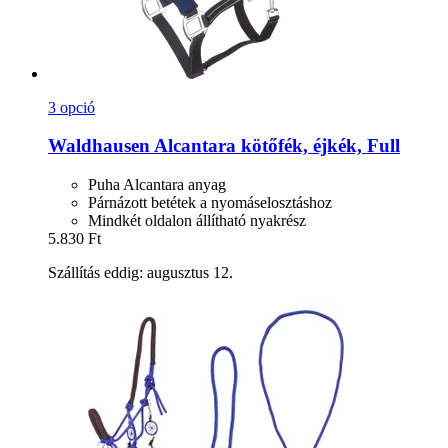
3 opció
Waldhausen
Alcantara kötőfék, éjkék, Full
Puha Alcantara anyag
Párnázott betétek a nyomáselosztáshoz
Mindkét oldalon állítható nyakrész
5.830 Ft
Szállítás eddig: augusztus 12.