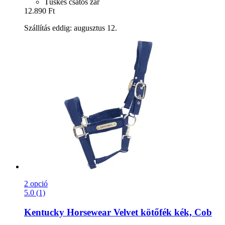
Tüskés csatos zár
12.890 Ft
Szállítás eddig: augusztus 12.
2 opció
5.0 (1)
Kentucky Horsewear
Velvet kötőfék kék, Cob