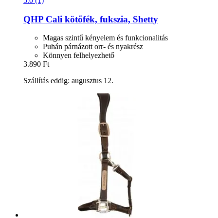
5.0 (1)
QHP
Cali kötőfék, fukszia, Shetty
Magas szintű kényelem és funkcionalitás
Puhán párnázott orr- és nyakrész
Könnyen felhelyezhető
3.890 Ft
Szállítás eddig: augusztus 12.