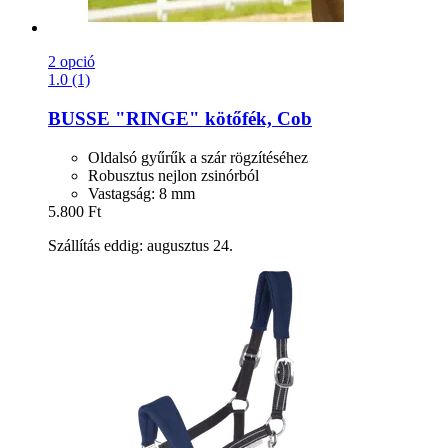
2 opció
1.0 (1)
BUSSE
"RINGE" kötőfék, Cob
Oldalsó gyűrűk a szár rögzítéséhez
Robusztus nejlon zsinórból
Vastagság: 8 mm
5.800 Ft
Szállítás eddig: augusztus 24.