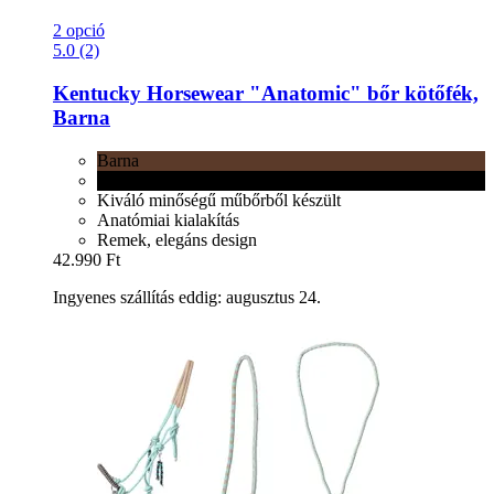
2 opció
5.0 (2)
Kentucky Horsewear
"Anatomic" bőr kötőfék,
Barna
Barna
Fekete
Kiváló minőségű műbőrből készült
Anatómiai kialakítás
Remek, elegáns design
42.990 Ft
Ingyenes szállítás eddig: augusztus 24.