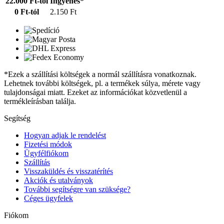
22.000 Ft-tól
Ingyenes*
0 Ft-tól
2.150 Ft
*Ezek a szállítási költségek a normál szállításra vonatkoznak.
Lehetnek további költségek, pl. a termékek súlya, mérete vagy
tulajdonságai miatt. Ezeket az információkat közvetlenül a
termékleírásban találja.
Segítség
Hogyan adjak le rendelést
Fizetési módok
Ügyfélfiókom
Szállítás
Visszaküldés és visszatérítés
Akciók és utalványok
További segítségre van szüksége?
Céges ügyfelek
Fiókom