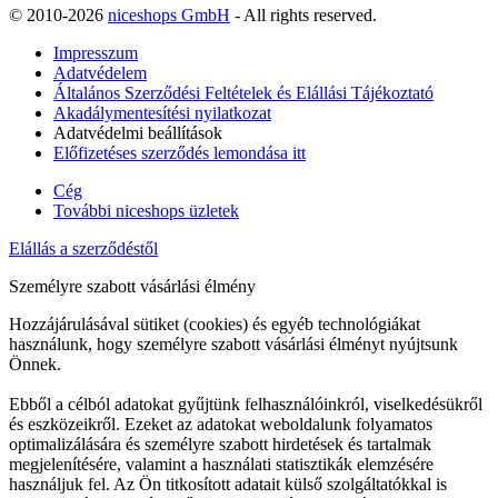
© 2010-2026
niceshops GmbH
- All rights reserved.
Impresszum
Adatvédelem
Általános Szerződési Feltételek és Elállási Tájékoztató
Akadálymentesítési nyilatkozat
Adatvédelmi beállítások
Előfizetéses szerződés lemondása itt
Cég
További niceshops üzletek
Elállás a szerződéstől
Személyre szabott vásárlási élmény
Hozzájárulásával sütiket (cookies) és egyéb technológiákat
használunk, hogy személyre szabott vásárlási élményt nyújtsunk
Önnek.
Ebből a célból adatokat gyűjtünk felhasználóinkról, viselkedésükről
és eszközeikről. Ezeket az adatokat weboldalunk folyamatos
optimalizálására és személyre szabott hirdetések és tartalmak
megjelenítésére, valamint a használati statisztikák elemzésére
használjuk fel. Az Ön titkosított adatait külső szolgáltatókkal is