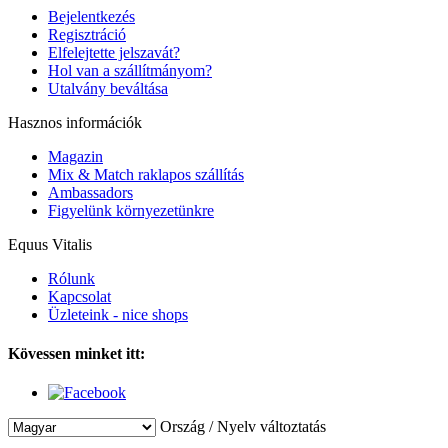
Bejelentkezés
Regisztráció
Elfelejtette jelszavát?
Hol van a szállítmányom?
Utalvány beváltása
Hasznos információk
Magazin
Mix & Match raklapos szállítás
Ambassadors
Figyelünk környezetünkre
Equus Vitalis
Rólunk
Kapcsolat
Üzleteink - nice shops
Kövessen minket itt:
Ország / Nyelv változtatás