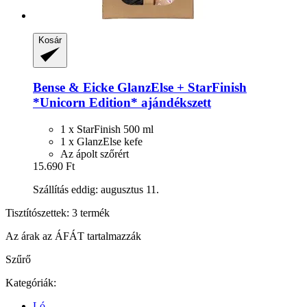
Kosár
Bense & Eicke
GlanzElse + StarFinish
*Unicorn Edition* ajándékszett
1 x StarFinish 500 ml
1 x GlanzElse kefe
Az ápolt szőrért
15.690 Ft
Szállítás eddig: augusztus 11.
Tisztítószettek: 3 termék
Az árak az ÁFÁT tartalmazzák
Szűrő
Kategóriák:
Ló