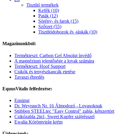
Tisztító termékek
Kefék (10)
Paták (12)
Sörény- és farok (15)
Szőrzet (55)
Tisztítódobozok és -táskák (10)
Magazinunkból:
Termékteszt: Carbon Gel Absolut ínvédő
A magnézium jelentősége a lovak számára
Termékteszt: Hoof Support
Csikók és tenyészkancák etetése
Tavaszi ébredés
EquusVitalis felfedezése:
Equipur
Dr. Weyrauch Nr. 16 Álmodozó - Lovasoknak
Stübben STEELtec "Easy Control" zabla, kétszertört
Csikózabla 2in1, Sweet Kupfer szájrésszel
Ewalia Körömvirág krém
Újdonságok: