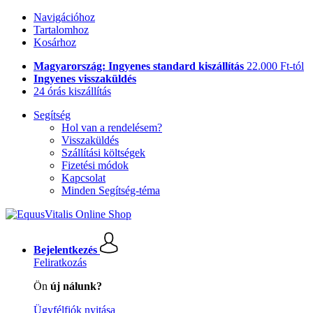
Navigációhoz
Tartalomhoz
Kosárhoz
Magyarország: Ingyenes standard kiszállítás
22.000 Ft-tól
Ingyenes visszaküldés
24 órás kiszállítás
Segítség
Hol van a rendelésem?
Visszaküldés
Szállítási költségek
Fizetési módok
Kapcsolat
Minden Segítség-téma
Bejelentkezés
Feliratkozás
Ön
új nálunk?
Ügyfélfiók nyitása