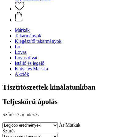
Márkák
Takarmányok
Kiegészítő takarmányok
Ló
Lovas
Lovas divat
Istálló és legelő
Kutya és Macska
Akciók
Tisztítószettek kínálatunkban
Teljeskörű ápolás
Szűrés és rendezés
Ár
Márkák
Szűrés