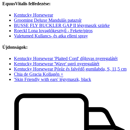
EquusVitalis felfedezése:
Kentucky Horsewear
Grooming Deluxe Mandulás patazsír
BUSSE FLY BUCKLER GAP II légymaszk szürke
Roeckl Lona lovaglókesztyű - Fekete/piros
Valetumed Kullancs- és atka elleni spray
Újdonságok:
Kentucky Horsewear 'Plaited Cord' díjlovas nyeregalátét
Kentucky Horsewear 'Wave' ugró nyeregalátét
Kentucky Horsewear Póráz és falvédő gumilabda, S, 11,5 cm
Chia de Gracia Kollagén +
'Skin Friendly with ears' légymaszk, black