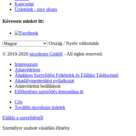
Kapcsolat
Üzleteink - nice shops
Kövessen minket itt:
Ország / Nyelv változtatás
© 2010-2026
niceshops GmbH
- All rights reserved.
Impresszum
Adatvédelem
Általános Szerződési Feltételek és Elállási Tájékoztató
Akadálymentesítési nyilatkozat
Adatvédelmi beállítások
Előfizetéses szerződés lemondása itt
Cég
További niceshops üzletek
Elállás a szerződéstől
Személyre szabott vásárlási élmény