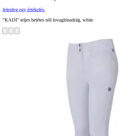
Jelenleg egy értékelés.
"KADI" teljes betétes női lovaglónadrág, white