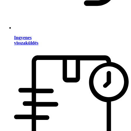
Ingyenes
visszaküldés