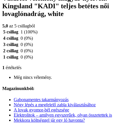
Kingsland "KADI" teljes betétes női
lovaglónadrág, white
5,0
az 5 csillagból
5 csillag
1
(100%)
4 csillag
0
(0%)
3 csillag
0
(0%)
2 csillag
0
(0%)
1 csillag
0
(0%)
1
értékelés
Még nincs vélemény.
Magazinunkból:
Gabonamentes takarmányozás
Négy lépés a megfelelő zabla kiválasztásához
A lovak gyomor-bél egészsége
Elektrolitok – amilyen egyszerűek, olyan összetettek is
Mekkora költséggel jár egy ló havonta?