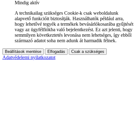
Mindig aktív
A technikailag szükséges Cookie-k csak weboldalunk
alapvető funkcióit biztosítják. Használhatók például arra,
hogy lehetővé tegyék a termékek bevásárlókosarába gyűjtését
vagy az ügyfélfiókba való bejelentkezést. Ez azt jelenti, hogy
semmilyen következtetés levonása nem lehetséges, így ebből
származó adatot soha nem adunk át harmadik félnek.
Beállítások mentése
Elfogadás
Csak a szükséges
Adatvédelemi nyilatkozatot