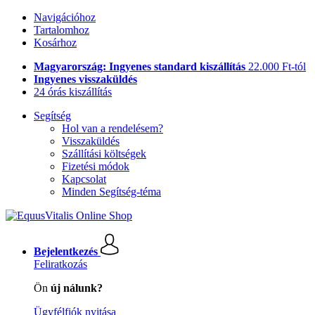
Navigációhoz
Tartalomhoz
Kosárhoz
Magyarország: Ingyenes standard kiszállítás
22.000 Ft-tól
Ingyenes visszaküldés
24 órás kiszállítás
Segítség
Hol van a rendelésem?
Visszaküldés
Szállítási költségek
Fizetési módok
Kapcsolat
Minden Segítség-téma
Bejelentkezés
Feliratkozás
Ön
új nálunk?
Ügyfélfiók nyitása