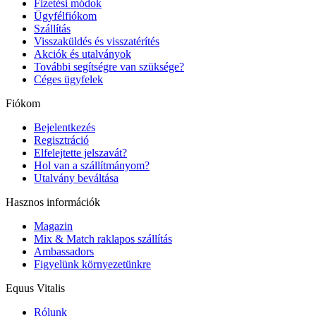
Fizetési módok
Ügyfélfiókom
Szállítás
Visszaküldés és visszatérítés
Akciók és utalványok
További segítségre van szüksége?
Céges ügyfelek
Fiókom
Bejelentkezés
Regisztráció
Elfelejtette jelszavát?
Hol van a szállítmányom?
Utalvány beváltása
Hasznos információk
Magazin
Mix & Match raklapos szállítás
Ambassadors
Figyelünk környezetünkre
Equus Vitalis
Rólunk