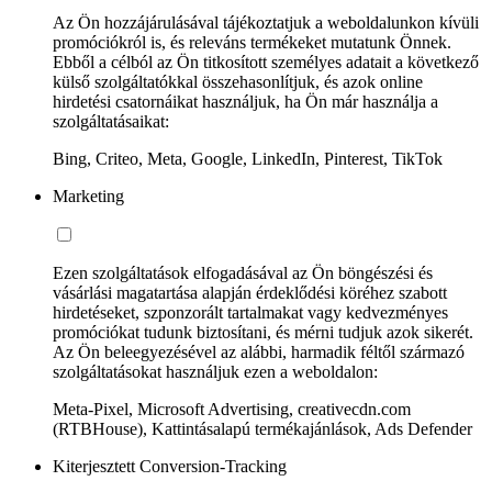
Az Ön hozzájárulásával tájékoztatjuk a weboldalunkon kívüli
promóciókról is, és releváns termékeket mutatunk Önnek.
Ebből a célból az Ön titkosított személyes adatait a következő
külső szolgáltatókkal összehasonlítjuk, és azok online
hirdetési csatornáikat használjuk, ha Ön már használja a
szolgáltatásaikat:
Bing, Criteo, Meta, Google, LinkedIn, Pinterest, TikTok
Marketing
Ezen szolgáltatások elfogadásával az Ön böngészési és
vásárlási magatartása alapján érdeklődési köréhez szabott
hirdetéseket, szponzorált tartalmakat vagy kedvezményes
promóciókat tudunk biztosítani, és mérni tudjuk azok sikerét.
Az Ön beleegyezésével az alábbi, harmadik féltől származó
szolgáltatásokat használjuk ezen a weboldalon:
Meta-Pixel, Microsoft Advertising, creativecdn.com
(RTBHouse), Kattintásalapú termékajánlások, Ads Defender
Kiterjesztett Conversion-Tracking