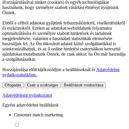
Hozzájárulásával sütiket (cookies) és egyéb technológiákat
használunk, hogy személyre szabott vásárlási élményt nyújtsunk
Önnek.
Ebből a célból adatokat gyűjtünk felhasználóinkról, viselkedésükről
és eszközeikről. Ezeket az adatokat weboldalunk folyamatos
optimalizálására és személyre szabott hirdetések és tartalmak
megjelenítésére, valamint a használati statisztikák elemzésére
használjuk fel. Az Ön titkosított adatait külső szolgáltatókkal is
szinkronizálhatjuk, és az ő online hirdetési csatornáikon keresztül
ajánlatokat mutathatunk Önnek, de csak akkor, ha Ön már használja
a szolgáltatásaikat.
Hozzájárulása előtt tájékozódjon a beállításoknál és
Adatvédelmi
nyilatkozatunkban.
.
Elfogadás
Csak a szükséges
Beállítások módosítása
Adatvédelemi nyilatkozatot
Egyéni adatvédelmi beállítások
Customer match marketing