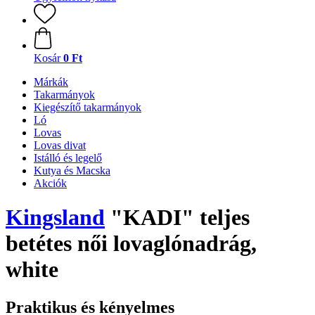
Kosár
0 Ft
Márkák
Takarmányok
Kiegészítő takarmányok
Ló
Lovas
Lovas divat
Istálló és legelő
Kutya és Macska
Akciók
Kingsland
"KADI" teljes
betétes női lovaglónadrág,
white
Praktikus és kényelmes