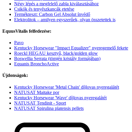
Négy lépés a megfelelő zabla kiválasztásához
Csikók és tenyészkancák etetése
Termékteszt: Carbon Gel Absolut ínvédő
Elektrolitok – amilyen egyszerűek, olyan összetettek is
EquusVitalis felfedezése:
Pavo
Kentucky Horsewear "Impact Equalizer" nyeregemelő fekete
Roeckl HEGAU kesztyű, black/golden glow
Boswellia Serrata (tömjén kristály formájában)
Equanis BronchoActive
Újdonságok:
Kentucky Horsewear 'Metal Chain' díjlovas nyeregalátét
NATUSAT Maitake por
Kentucky Horsewear 'Wave' díjlovas nyeregalátét
NATUSAT Tendinit - Sport
NATUSAT Spirulina platensis pellets