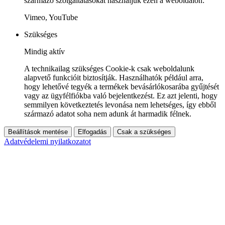
származó szolgáltatásokat használjuk ezen a weboldalon:
Vimeo, YouTube
Szükséges
Mindig aktív
A technikailag szükséges Cookie-k csak weboldalunk
alapvető funkcióit biztosítják. Használhatók például arra,
hogy lehetővé tegyék a termékek bevásárlókosarába gyűjtését
vagy az ügyfélfiókba való bejelentkezést. Ez azt jelenti, hogy
semmilyen következtetés levonása nem lehetséges, így ebből
származó adatot soha nem adunk át harmadik félnek.
Beállítások mentése
Elfogadás
Csak a szükséges
Adatvédelemi nyilatkozatot