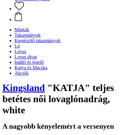
Márkák
Takarmányok
Kiegészítő takarmányok
Ló
Lovas
Lovas divat
Istálló és legelő
Kutya és Macska
Akciók
Kingsland
"KATJA" teljes
betétes női lovaglónadrág,
white
A nagyobb kényelemért a versenyen