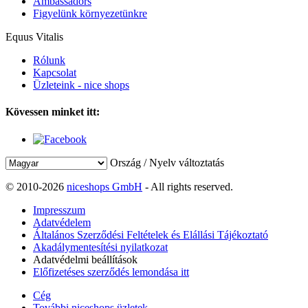
Ambassadors
Figyelünk környezetünkre
Equus Vitalis
Rólunk
Kapcsolat
Üzleteink - nice shops
Kövessen minket itt:
Ország / Nyelv változtatás
© 2010-2026
niceshops GmbH
- All rights reserved.
Impresszum
Adatvédelem
Általános Szerződési Feltételek és Elállási Tájékoztató
Akadálymentesítési nyilatkozat
Adatvédelmi beállítások
Előfizetéses szerződés lemondása itt
Cég
További niceshops üzletek