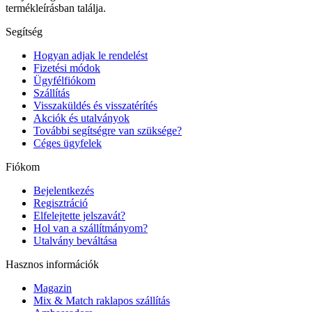
termékleírásban találja.
Segítség
Hogyan adjak le rendelést
Fizetési módok
Ügyfélfiókom
Szállítás
Visszaküldés és visszatérítés
Akciók és utalványok
További segítségre van szüksége?
Céges ügyfelek
Fiókom
Bejelentkezés
Regisztráció
Elfelejtette jelszavát?
Hol van a szállítmányom?
Utalvány beváltása
Hasznos információk
Magazin
Mix & Match raklapos szállítás