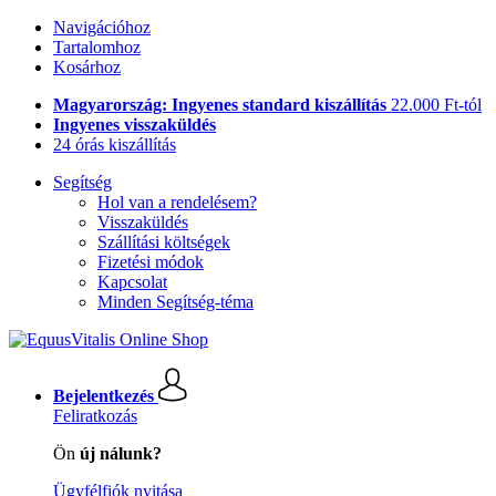
Navigációhoz
Tartalomhoz
Kosárhoz
Magyarország: Ingyenes standard kiszállítás
22.000 Ft-tól
Ingyenes visszaküldés
24 órás kiszállítás
Segítség
Hol van a rendelésem?
Visszaküldés
Szállítási költségek
Fizetési módok
Kapcsolat
Minden Segítség-téma
Bejelentkezés
Feliratkozás
Ön
új nálunk?
Ügyfélfiók nyitása