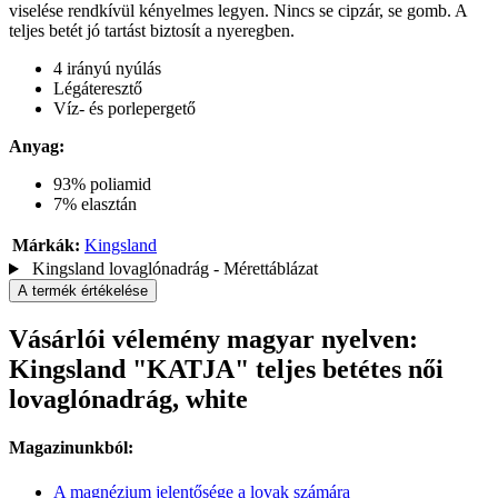
viselése rendkívül kényelmes legyen. Nincs se cipzár, se gomb. A
teljes betét jó tartást biztosít a nyeregben.
4 irányú nyúlás
Légáteresztő
Víz- és porlepergető
Anyag:
93% poliamid
7% elasztán
Márkák:
Kingsland
Kingsland lovaglónadrág - Mérettáblázat
A termék értékelése
Vásárlói vélemény magyar nyelven:
Kingsland "KATJA" teljes betétes női
lovaglónadrág, white
Magazinunkból:
A magnézium jelentősége a lovak számára