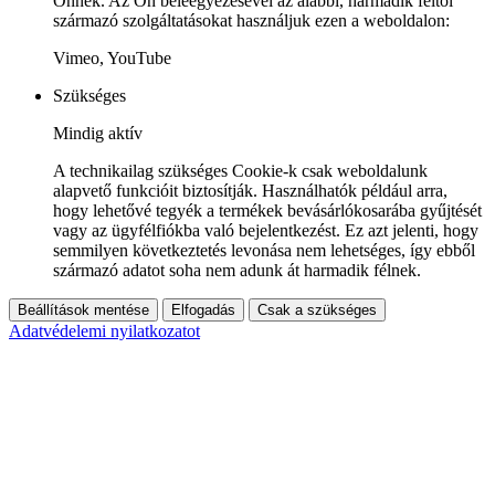
Önnek. Az Ön beleegyezésével az alábbi, harmadik féltől
származó szolgáltatásokat használjuk ezen a weboldalon:
Vimeo, YouTube
Szükséges
Mindig aktív
A technikailag szükséges Cookie-k csak weboldalunk
alapvető funkcióit biztosítják. Használhatók például arra,
hogy lehetővé tegyék a termékek bevásárlókosarába gyűjtését
vagy az ügyfélfiókba való bejelentkezést. Ez azt jelenti, hogy
semmilyen következtetés levonása nem lehetséges, így ebből
származó adatot soha nem adunk át harmadik félnek.
Beállítások mentése
Elfogadás
Csak a szükséges
Adatvédelemi nyilatkozatot