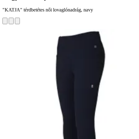
"KATJA" térdbetétes női lovaglónadrág, navy