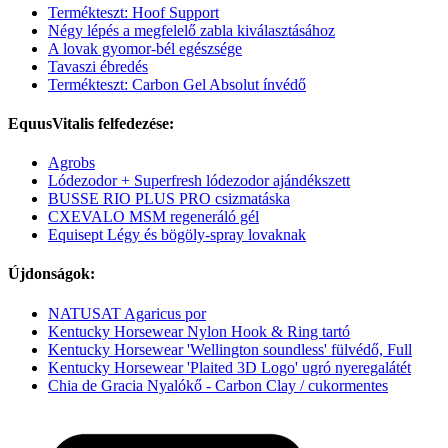
Termékteszt: Hoof Support
Négy lépés a megfelelő zabla kiválasztásához
A lovak gyomor-bél egészsége
Tavaszi ébredés
Termékteszt: Carbon Gel Absolut ínvédő
EquusVitalis felfedezése:
Agrobs
Lódezodor + Superfresh lódezodor ajándékszett
BUSSE RIO PLUS PRO csizmatáska
CXEVALO MSM regeneráló gél
Equisept Légy és bögöly-spray lovaknak
Újdonságok:
NATUSAT Agaricus por
Kentucky Horsewear Nylon Hook & Ring tartó
Kentucky Horsewear 'Wellington soundless' fülvédő, Full
Kentucky Horsewear 'Plaited 3D Logo' ugró nyeregalátét
Chia de Gracia Nyalókő - Carbon Clay / cukormentes