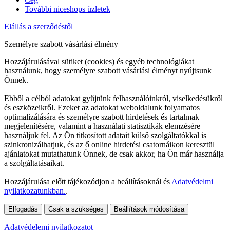
További niceshops üzletek
Elállás a szerződéstől
Személyre szabott vásárlási élmény
Hozzájárulásával sütiket (cookies) és egyéb technológiákat
használunk, hogy személyre szabott vásárlási élményt nyújtsunk
Önnek.
Ebből a célból adatokat gyűjtünk felhasználóinkról, viselkedésükről
és eszközeikről. Ezeket az adatokat weboldalunk folyamatos
optimalizálására és személyre szabott hirdetések és tartalmak
megjelenítésére, valamint a használati statisztikák elemzésére
használjuk fel. Az Ön titkosított adatait külső szolgáltatókkal is
szinkronizálhatjuk, és az ő online hirdetési csatornáikon keresztül
ajánlatokat mutathatunk Önnek, de csak akkor, ha Ön már használja
a szolgáltatásaikat.
Hozzájárulása előtt tájékozódjon a beállításoknál és
Adatvédelmi
nyilatkozatunkban.
.
Elfogadás
Csak a szükséges
Beállítások módosítása
Adatvédelemi nyilatkozatot