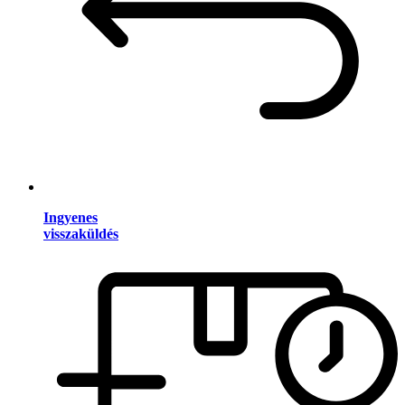
Ingyenes
visszaküldés