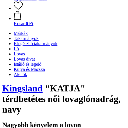
Kosár
0 Ft
Márkák
Takarmányok
Kiegészítő takarmányok
Ló
Lovas
Lovas divat
Istálló és legelő
Kutya és Macska
Akciók
Kingsland
"KATJA"
térdbetétes női lovaglónadrág,
navy
Nagyobb kényelem a lovon