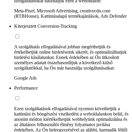
szolgáltatásokat használjuk ezen a weboldalon:
Meta-Pixel, Microsoft Advertising, creativecdn.com
(RTBHouse), Kattintásalapú termékajánlások, Ads Defender
Kiterjesztett Conversion-Tracking
A szolgáltatás elfogadásával jobban megérthetjük és
értékelhetjük online hirdetéseink sikerét, és optimalizálhatjuk
hirdetési kínálatunkat. Ennek érdekében az Ön titkosított
személyes adatait összehasonlítjuk a következő külső
szolgáltatókkal, ha Ön már használja szolgáltatásaikat:
Google Ads
Performance
Ezen szolgáltatások elfogadásával nyomon követhetjük a
kattintási és böngészési viselkedést a weboldalunkon belül, és
anonim módon kiértékelhetjük webhelyünk optimalizálása és
az általános felhasználói élmény folyamatos javítása
érdekében. Az Ön beleegyezésével az alábbi, harmadik féltől