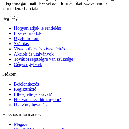
tulajdonságai miatt. Ezeket az információkat közvetlenül a
termékleírásban találja.
Segítség
Hogyan adjak le rendelést
Fizetési módok
Ügyfélfiókom
Szállítás
Visszaküldés és visszatérítés
Akciók és utalványok
További segítségre van szüksége?
Céges ügyfelek
Fiókom
Bejelentkezés
Regisztráció
Elfelejtette jelszavát?
Hol van a szállítmányom?
Utalvány beváltása
Hasznos információk
Magazin