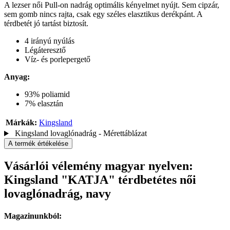
A lezser női Pull-on nadrág optimális kényelmet nyújt. Sem cipzár,
sem gomb nincs rajta, csak egy széles elasztikus derékpánt. A
térdbetét jó tartást biztosít.
4 irányú nyúlás
Légáteresztő
Víz- és porlepergető
Anyag:
93% poliamid
7% elasztán
Márkák:
Kingsland
Kingsland lovaglónadrág - Mérettáblázat
A termék értékelése
Vásárlói vélemény magyar nyelven:
Kingsland "KATJA" térdbetétes női
lovaglónadrág, navy
Magazinunkból: