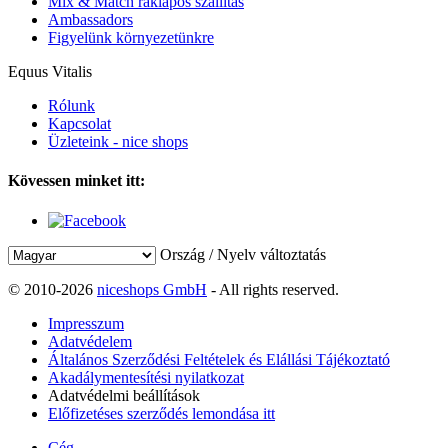
Mix & Match raklapos szállítás
Ambassadors
Figyelünk környezetünkre
Equus Vitalis
Rólunk
Kapcsolat
Üzleteink - nice shops
Kövessen minket itt:
Ország / Nyelv változtatás
© 2010-2026
niceshops GmbH
- All rights reserved.
Impresszum
Adatvédelem
Általános Szerződési Feltételek és Elállási Tájékoztató
Akadálymentesítési nyilatkozat
Adatvédelmi beállítások
Előfizetéses szerződés lemondása itt
Cég