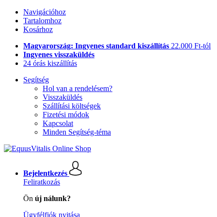
Navigációhoz
Tartalomhoz
Kosárhoz
Magyarország: Ingyenes standard kiszállítás
22.000 Ft-tól
Ingyenes visszaküldés
24 órás kiszállítás
Segítség
Hol van a rendelésem?
Visszaküldés
Szállítási költségek
Fizetési módok
Kapcsolat
Minden Segítség-téma
Bejelentkezés
Feliratkozás
Ön
új nálunk?
Ügyfélfiók nyitása