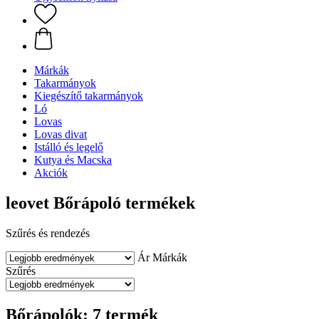
Márkák
Takarmányok
Kiegészítő takarmányok
Ló
Lovas
Lovas divat
Istálló és legelő
Kutya és Macska
Akciók
leovet Bőrápoló termékek
Szűrés és rendezés
Ár
Márkák
Szűrés
Bőrápolók: 7 termék