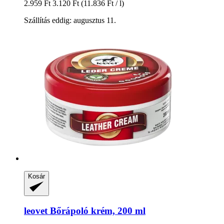
2.959 Ft
3.120 Ft
(11.836 Ft / l)
Szállítás eddig: augusztus 11.
Kosár
leovet
Bőrápoló krém, 200 ml