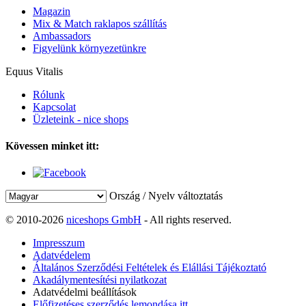
Magazin
Mix & Match raklapos szállítás
Ambassadors
Figyelünk környezetünkre
Equus Vitalis
Rólunk
Kapcsolat
Üzleteink - nice shops
Kövessen minket itt:
Ország / Nyelv változtatás
© 2010-2026
niceshops GmbH
- All rights reserved.
Impresszum
Adatvédelem
Általános Szerződési Feltételek és Elállási Tájékoztató
Akadálymentesítési nyilatkozat
Adatvédelmi beállítások
Előfizetéses szerződés lemondása itt