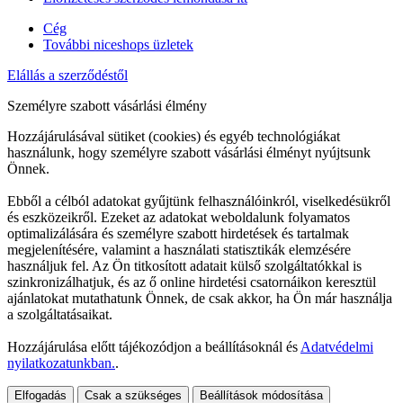
Cég
További niceshops üzletek
Elállás a szerződéstől
Személyre szabott vásárlási élmény
Hozzájárulásával sütiket (cookies) és egyéb technológiákat
használunk, hogy személyre szabott vásárlási élményt nyújtsunk
Önnek.
Ebből a célból adatokat gyűjtünk felhasználóinkról, viselkedésükről
és eszközeikről. Ezeket az adatokat weboldalunk folyamatos
optimalizálására és személyre szabott hirdetések és tartalmak
megjelenítésére, valamint a használati statisztikák elemzésére
használjuk fel. Az Ön titkosított adatait külső szolgáltatókkal is
szinkronizálhatjuk, és az ő online hirdetési csatornáikon keresztül
ajánlatokat mutathatunk Önnek, de csak akkor, ha Ön már használja
a szolgáltatásaikat.
Hozzájárulása előtt tájékozódjon a beállításoknál és
Adatvédelmi
nyilatkozatunkban.
.
Elfogadás
Csak a szükséges
Beállítások módosítása