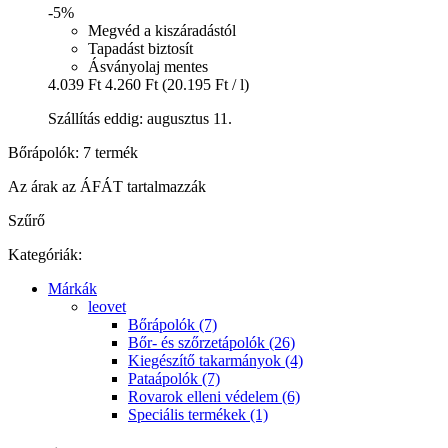
-5%
Megvéd a kiszáradástól
Tapadást biztosít
Ásványolaj mentes
4.039 Ft
4.260 Ft
(20.195 Ft / l)
Szállítás eddig: augusztus 11.
Bőrápolók: 7 termék
Az árak az ÁFÁT tartalmazzák
Szűrő
Kategóriák:
Márkák
leovet
Bőrápolók (7)
Bőr- és szőrzetápolók (26)
Kiegészítő takarmányok (4)
Pataápolók (7)
Rovarok elleni védelem (6)
Speciális termékek (1)