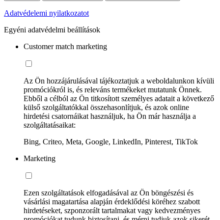
Adatvédelemi nyilatkozatot
Egyéni adatvédelmi beállítások
Customer match marketing
Az Ön hozzájárulásával tájékoztatjuk a weboldalunkon kívüli
promóciókról is, és releváns termékeket mutatunk Önnek.
Ebből a célból az Ön titkosított személyes adatait a következő
külső szolgáltatókkal összehasonlítjuk, és azok online
hirdetési csatornáikat használjuk, ha Ön már használja a
szolgáltatásaikat:
Bing, Criteo, Meta, Google, LinkedIn, Pinterest, TikTok
Marketing
Ezen szolgáltatások elfogadásával az Ön böngészési és
vásárlási magatartása alapján érdeklődési köréhez szabott
hirdetéseket, szponzorált tartalmakat vagy kedvezményes
promóciókat tudunk biztosítani, és mérni tudjuk azok sikerét.