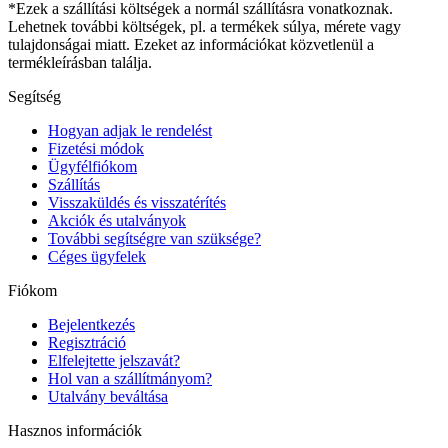
*Ezek a szállítási költségek a normál szállításra vonatkoznak.
Lehetnek további költségek, pl. a termékek súlya, mérete vagy
tulajdonságai miatt. Ezeket az információkat közvetlenül a
termékleírásban találja.
Segítség
Hogyan adjak le rendelést
Fizetési módok
Ügyfélfiókom
Szállítás
Visszaküldés és visszatérítés
Akciók és utalványok
További segítségre van szüksége?
Céges ügyfelek
Fiókom
Bejelentkezés
Regisztráció
Elfelejtette jelszavát?
Hol van a szállítmányom?
Utalvány beváltása
Hasznos információk