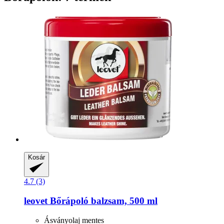
Kosár
4.7 (3)
leovet
Bőrápoló balzsam, 500 ml
Ásványolaj mentes