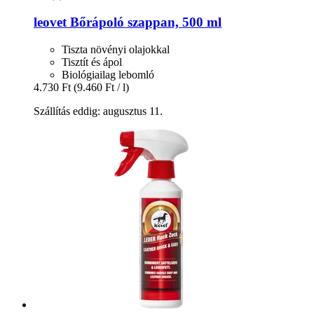
leovet
Bőrápoló szappan, 500 ml
Tiszta növényi olajokkal
Tisztít és ápol
Biológiailag lebomló
4.730 Ft
(9.460 Ft / l)
Szállítás eddig: augusztus 11.