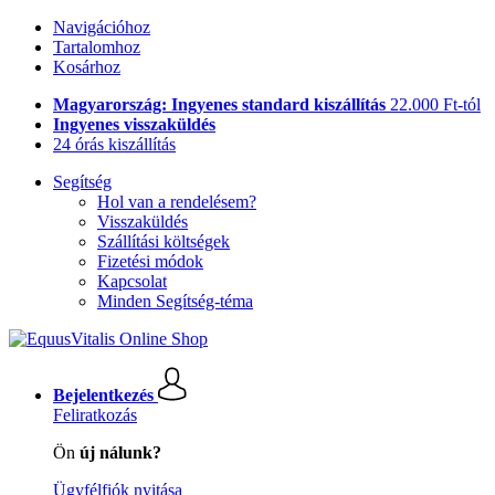
Navigációhoz
Tartalomhoz
Kosárhoz
Magyarország: Ingyenes standard kiszállítás
22.000 Ft-tól
Ingyenes visszaküldés
24 órás kiszállítás
Segítség
Hol van a rendelésem?
Visszaküldés
Szállítási költségek
Fizetési módok
Kapcsolat
Minden Segítség-téma
Bejelentkezés
Feliratkozás
Ön
új nálunk?
Ügyfélfiók nyitása