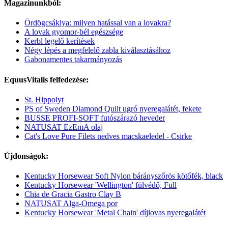
Magazinunkból:
Ördögcsáklya: milyen hatással van a lovakra?
A lovak gyomor-bél egészsége
Kerbl legelő kerítések
Négy lépés a megfelelő zabla kiválasztásához
Gabonamentes takarmányozás
EquusVitalis felfedezése:
St. Hippolyt
PS of Sweden Diamond Quilt ugró nyeregalátét, fekete
BUSSE PROFI-SOFT futószárazó heveder
NATUSAT EzEmA olaj
Cat's Love Pure Filets nedves macskaeledel - Csirke
Újdonságok:
Kentucky Horsewear Soft Nylon bárányszőrös kötőfék, black
Kentucky Horsewear 'Wellington' fülvédő, Full
Chia de Gracia Gastro Clay B
NATUSAT Alga-Omega por
Kentucky Horsewear 'Metal Chain' díjlovas nyeregalátét