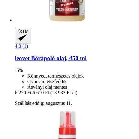
Kosár
4.0 (1)
leovet
Bőrápoló olaj, 450 ml
-5%
Könnyed, természetes olajok
Gyorsan felszívódik
Ásványi olaj mentes
6.270 Ft
6.610 Ft
(13.933 Ft / l)
Szállítás eddig: augusztus 11.