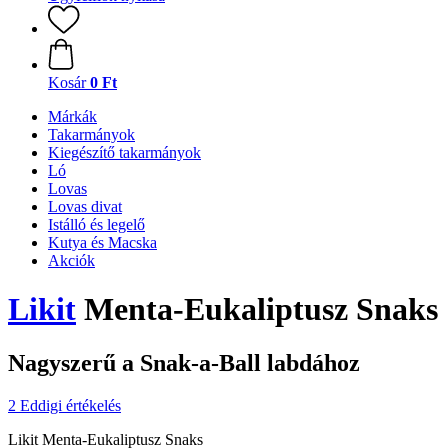
Kosár
0 Ft
Márkák
Takarmányok
Kiegészítő takarmányok
Ló
Lovas
Lovas divat
Istálló és legelő
Kutya és Macska
Akciók
Likit
Menta-Eukaliptusz Snaks
Nagyszerű a Snak-a-Ball labdához
2 Eddigi értékelés
Likit Menta-Eukaliptusz Snaks