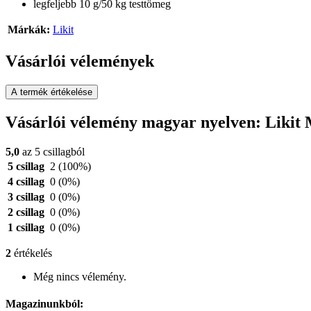
legfeljebb 10 g/50 kg testtömeg
Márkák:
Likit
Vásárlói vélemények
A termék értékelése
Vásárlói vélemény magyar nyelven: Likit
5,0
az 5 csillagból
5 csillag
2
(100%)
4 csillag
0
(0%)
3 csillag
0
(0%)
2 csillag
0
(0%)
1 csillag
0
(0%)
2
értékelés
Még nincs vélemény.
Magazinunkból: