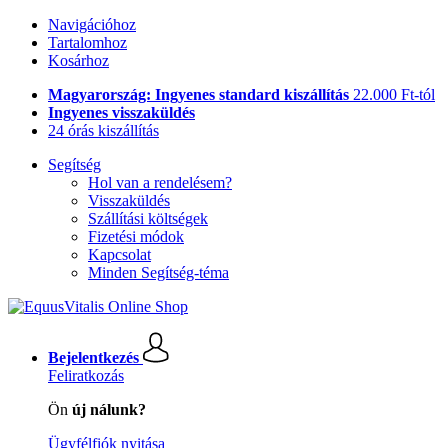
Navigációhoz
Tartalomhoz
Kosárhoz
Magyarország: Ingyenes standard kiszállítás
22.000 Ft-tól
Ingyenes visszaküldés
24 órás kiszállítás
Segítség
Hol van a rendelésem?
Visszaküldés
Szállítási költségek
Fizetési módok
Kapcsolat
Minden Segítség-téma
Bejelentkezés
Feliratkozás
Ön
új nálunk?
Ügyfélfiók nyitása