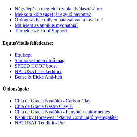
Négy lépés a megfelelő zabla kiválasztásához
Mekkora költséggel jár egy ló havonta?
Ördögcsáklya: milyen hatással van a lovakra?
Mit jelent az atipikus myopathia?
Termékteszt: Hoof Support
EquusVitalis felfedezése:
Equisept
Starhorse Indiai útifű mag
SPEED HOOF boost
NATUSAT Leckerlimix
Bense & Eicke Anti-Itch
Újdonságok:
Chia de Gracia Nyalókő - Carbon Clay
Chia de Gracia Gastro Clay B
Chia de Gracia Nyalókő - Fenyőtű / cukormentes
Kentucky Horsewear 'Plaited Cord' ugró nyeregalátét
NATUSAT Tendinit - Pur