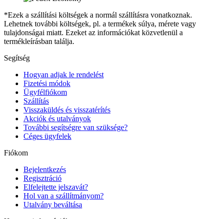
*Ezek a szállítási költségek a normál szállításra vonatkoznak.
Lehetnek további költségek, pl. a termékek súlya, mérete vagy
tulajdonságai miatt. Ezeket az információkat közvetlenül a
termékleírásban találja.
Segítség
Hogyan adjak le rendelést
Fizetési módok
Ügyfélfiókom
Szállítás
Visszaküldés és visszatérítés
Akciók és utalványok
További segítségre van szüksége?
Céges ügyfelek
Fiókom
Bejelentkezés
Regisztráció
Elfelejtette jelszavát?
Hol van a szállítmányom?
Utalvány beváltása