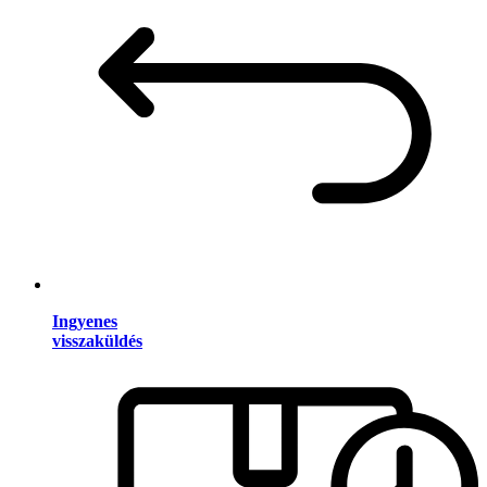
Ingyenes
visszaküldés