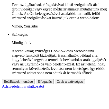
Ezen szolgáltatások elfogadásával külső szolgáltatók által
tárolt videókat vagy egyéb médiatartalmakat mutathatunk meg
Önnek. Az Ön beleegyezésével az alábbi, harmadik féltől
származó szolgáltatásokat használjuk ezen a weboldalon:
Vimeo, YouTube
Szükséges
Mindig aktív
A technikailag szükséges Cookie-k csak weboldalunk
alapvető funkcióit biztosítják. Használhatók például arra,
hogy lehetővé tegyék a termékek bevásárlókosarába gyűjtését
vagy az ügyfélfiókba való bejelentkezést. Ez azt jelenti, hogy
semmilyen következtetés levonása nem lehetséges, így ebből
származó adatot soha nem adunk át harmadik félnek.
Beállítások mentése
Elfogadás
Csak a szükséges
Adatvédelemi nyilatkozatot