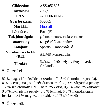
Cikkszám:
ASS-052605
Tartalom:
20 kg
EAN:
4250006300208
Gyártói szám:
052605
Márkák:
Marstall
Ló mérete:
Póni (P)
Tulajdonságok:
gabonamentes, melasz mentes
Takarmány:
Kiegészítő takarmány
Lófajták:
Sportló, Szabadidős ló
Várakozási idő FN
ADMR-kompatibilis
(DE):
Száraz, hűvös helyen, fénytől védve
Tárolás:
tárolandó
Összetétel
82 % magas hőmérsékleten szárított fű, 5 % finomított repceolaj,
4 % lucerna, magas hőmérsékleten szárított, 3 % sárgarépa pehely,
1,2 % szőlőtörköly, 0,9 % nátrium-klorid, 0,7 % kalcium-karbonát,
0,5 % fokhagyma pehely, 0,5 % lenmag, 0,5 % monokálcium-
foszfát, 0,35 % magnézium-oxid, 0,25 % sörélesztő
Összetevők