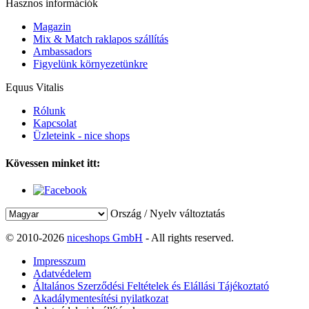
Hasznos információk
Magazin
Mix & Match raklapos szállítás
Ambassadors
Figyelünk környezetünkre
Equus Vitalis
Rólunk
Kapcsolat
Üzleteink - nice shops
Kövessen minket itt:
Ország / Nyelv változtatás
© 2010-2026
niceshops GmbH
- All rights reserved.
Impresszum
Adatvédelem
Általános Szerződési Feltételek és Elállási Tájékoztató
Akadálymentesítési nyilatkozat