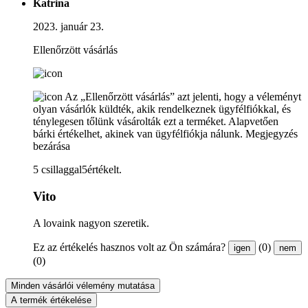
Katrina
2023. január 23.
Ellenőrzött vásárlás
Az „Ellenőrzött vásárlás” azt jelenti, hogy a véleményt
olyan vásárlók küldték, akik rendelkeznek ügyfélfiókkal, és
ténylegesen tőlünk vásárolták ezt a terméket. Alapvetően
bárki értékelhet, akinek van ügyfélfiókja nálunk.
Megjegyzés
bezárása
5 csillaggal5értékelt.
Vito
A lovaink nagyon szeretik.
Ez az értékelés hasznos volt az Ön számára?
(0)
igen
nem
(0)
Minden vásárlói vélemény mutatása
A termék értékelése