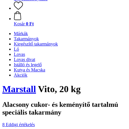
Kosár
0 Ft
Márkák
Takarmányok
Kiegészítő takarmányok
Ló
Lovas
Lovas divat
Istálló és legelő
Kutya és Macska
Akciók
Marstall
Vito, 20 kg
Alacsony cukor- és keményítő tartalmú
speciális takarmány
8 Eddigi értékelés