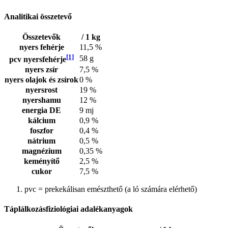
Analitikai összetevő
Összetevők
/ 1 kg
nyers fehérje
11,5 %
[1]
58 g
pcv nyersfehérje
nyers zsír
7,5 %
nyers olajok és zsírok
0 %
nyersrost
19 %
nyershamu
12 %
energia DE
9 mj
kálcium
0,9 %
foszfor
0,4 %
nátrium
0,5 %
magnézium
0,35 %
keményítő
2,5 %
cukor
7,5 %
pvc = prekekálisan emészthető (a ló számára elérhető)
Táplálkozásfiziológiai adalékanyagok