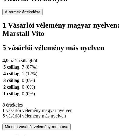
A termék értékelése
1 Vásárlói vélemény magyar nyelven:
Marstall Vito
5 vásárlói vélemény más nyelven
4,9
az 5 csillagból
5 csillag
7
(87%)
4 csillag
1
(12%)
3 csillag
0
(0%)
2 csillag
0
(0%)
1 csillag
0
(0%)
8
értékelés
1
vásárlói vélemény magyar nyelven
5
vásárlói vélemény más nyelven
Minden vásárlói vélemény mutatása