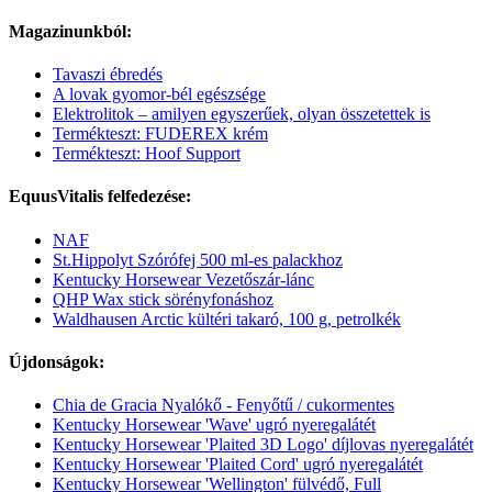
Magazinunkból:
Tavaszi ébredés
A lovak gyomor-bél egészsége
Elektrolitok – amilyen egyszerűek, olyan összetettek is
Termékteszt: FUDEREX krém
Termékteszt: Hoof Support
EquusVitalis felfedezése:
NAF
St.Hippolyt Szórófej 500 ml-es palackhoz
Kentucky Horsewear Vezetőszár-lánc
QHP Wax stick sörényfonáshoz
Waldhausen Arctic kültéri takaró, 100 g, petrolkék
Újdonságok:
Chia de Gracia Nyalókő - Fenyőtű / cukormentes
Kentucky Horsewear 'Wave' ugró nyeregalátét
Kentucky Horsewear 'Plaited 3D Logo' díjlovas nyeregalátét
Kentucky Horsewear 'Plaited Cord' ugró nyeregalátét
Kentucky Horsewear 'Wellington' fülvédő, Full