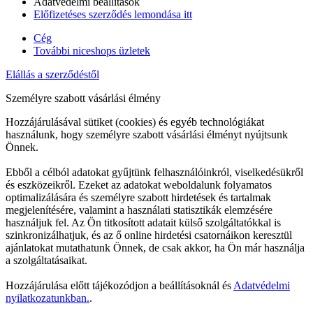
Adatvédelmi beállítások
Előfizetéses szerződés lemondása itt
Cég
További niceshops üzletek
Elállás a szerződéstől
Személyre szabott vásárlási élmény
Hozzájárulásával sütiket (cookies) és egyéb technológiákat
használunk, hogy személyre szabott vásárlási élményt nyújtsunk
Önnek.
Ebből a célból adatokat gyűjtünk felhasználóinkról, viselkedésükről
és eszközeikről. Ezeket az adatokat weboldalunk folyamatos
optimalizálására és személyre szabott hirdetések és tartalmak
megjelenítésére, valamint a használati statisztikák elemzésére
használjuk fel. Az Ön titkosított adatait külső szolgáltatókkal is
szinkronizálhatjuk, és az ő online hirdetési csatornáikon keresztül
ajánlatokat mutathatunk Önnek, de csak akkor, ha Ön már használja
a szolgáltatásaikat.
Hozzájárulása előtt tájékozódjon a beállításoknál és
Adatvédelmi
nyilatkozatunkban.
.