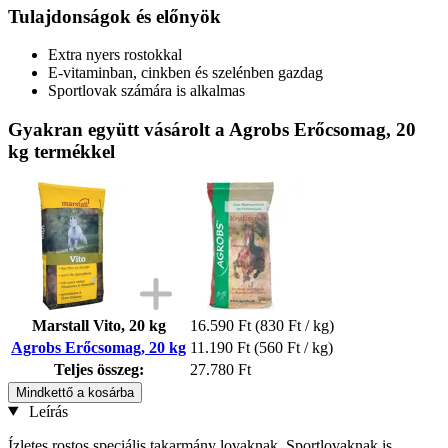
Tulajdonságok és előnyök
Extra nyers rostokkal
E-vitaminban, cinkben és szelénben gazdag
Sportlovak számára is alkalmas
Gyakran együtt vásárolt a Agrobs Erőcsomag, 20
kg termékkel
Marstall Vito, 20 kg
16.590 Ft
(830 Ft / kg)
Agrobs Erőcsomag, 20 kg
11.190 Ft
(560 Ft / kg)
Teljes összeg:
27.780 Ft
Mindkettő a kosárba
Leírás
Ízletes rostos speciális takarmány lovaknak. Sportlovaknak is