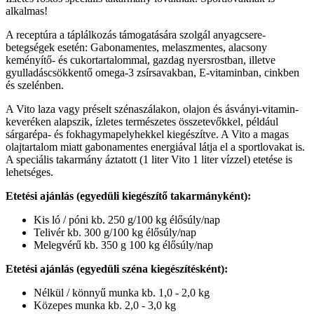
alkalmas!
A receptúra a táplálkozás támogatására szolgál anyagcsere-
betegségek esetén: Gabonamentes, melaszmentes, alacsony
keményítő- és cukortartalommal, gazdag nyersrostban, illetve
gyulladáscsökkentő omega-3 zsírsavakban, E-vitaminban, cinkben
és szelénben.
A Vito laza vagy préselt szénaszálakon, olajon és ásványi-vitamin-
keveréken alapszik, ízletes természetes összetevőkkel, például
sárgarépa- és fokhagymapelyhekkel kiegészítve. A Vito a magas
olajtartalom miatt gabonamentes energiával látja el a sportlovakat is.
A speciális takarmány áztatott (1 liter Vito 1 liter vízzel) etetése is
lehetséges.
Etetési ajánlás (egyedüli kiegészítő takarmányként):
Kis ló / póni kb. 250 g/100 kg élősúly/nap
Telivér kb. 300 g/100 kg élősúly/nap
Melegvérű kb. 350 g 100 kg élősúly/nap
Etetési ajánlás (egyedüli széna kiegészítésként):
Nélkül / könnyű munka kb. 1,0 - 2,0 kg
Közepes munka kb. 2,0 - 3,0 kg