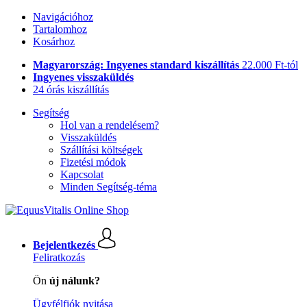
Navigációhoz
Tartalomhoz
Kosárhoz
Magyarország: Ingyenes standard kiszállítás
22.000 Ft-tól
Ingyenes visszaküldés
24 órás kiszállítás
Segítség
Hol van a rendelésem?
Visszaküldés
Szállítási költségek
Fizetési módok
Kapcsolat
Minden Segítség-téma
Bejelentkezés
Feliratkozás
Ön
új nálunk?
Ügyfélfiók nyitása