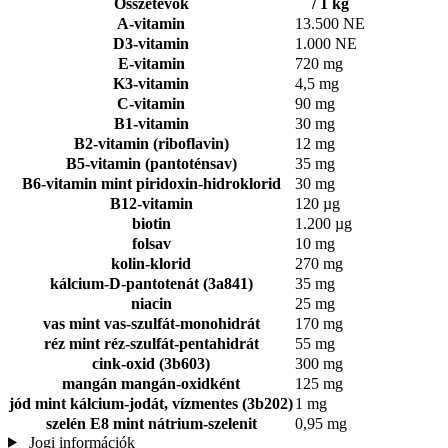
Összetevők
/ 1 kg
A-vitamin
13.500 NE
D3-vitamin
1.000 NE
E-vitamin
720 mg
K3-vitamin
4,5 mg
C-vitamin
90 mg
B1-vitamin
30 mg
B2-vitamin (riboflavin)
12 mg
B5-vitamin (pantoténsav)
35 mg
B6-vitamin mint piridoxin-hidroklorid
30 mg
B12-vitamin
120 µg
biotin
1.200 µg
folsav
10 mg
kolin-klorid
270 mg
kálcium-D-pantotenát (3a841)
35 mg
niacin
25 mg
vas mint vas-szulfát-monohidrát
170 mg
réz mint réz-szulfát-pentahidrát
55 mg
cink-oxid (3b603)
300 mg
mangán mangán-oxidként
125 mg
jód mint kálcium-jodát, vízmentes (3b202)
1 mg
szelén E8 mint nátrium-szelenit
0,95 mg
Jogi információk