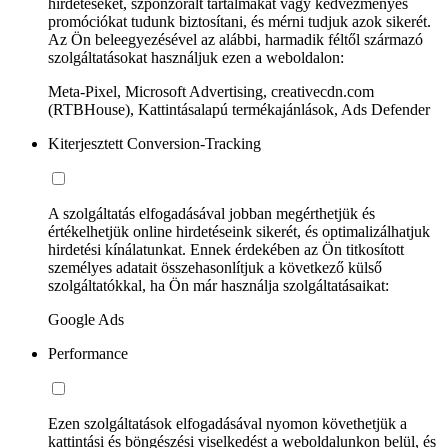
hirdetéseket, szponzorált tartalmakat vagy kedvezményes
promóciókat tudunk biztosítani, és mérni tudjuk azok sikerét.
Az Ön beleegyezésével az alábbi, harmadik féltől származó
szolgáltatásokat használjuk ezen a weboldalon:
Meta-Pixel, Microsoft Advertising, creativecdn.com
(RTBHouse), Kattintásalapú termékajánlások, Ads Defender
Kiterjesztett Conversion-Tracking
A szolgáltatás elfogadásával jobban megérthetjük és
értékelhetjük online hirdetéseink sikerét, és optimalizálhatjuk
hirdetési kínálatunkat. Ennek érdekében az Ön titkosított
személyes adatait összehasonlítjuk a következő külső
szolgáltatókkal, ha Ön már használja szolgáltatásaikat:
Google Ads
Performance
Ezen szolgáltatások elfogadásával nyomon követhetjük a
kattintási és böngészési viselkedést a weboldalunkon belül, és