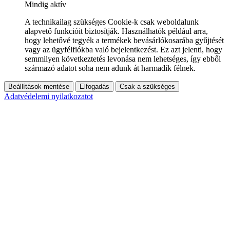
Mindig aktív
A technikailag szükséges Cookie-k csak weboldalunk
alapvető funkcióit biztosítják. Használhatók például arra,
hogy lehetővé tegyék a termékek bevásárlókosarába gyűjtését
vagy az ügyfélfiókba való bejelentkezést. Ez azt jelenti, hogy
semmilyen következtetés levonása nem lehetséges, így ebből
származó adatot soha nem adunk át harmadik félnek.
Beállítások mentése
Elfogadás
Csak a szükséges
Adatvédelemi nyilatkozatot