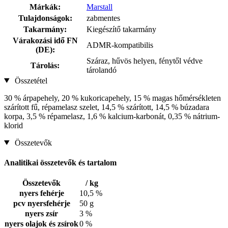
Márkák:
Marstall
Tulajdonságok:
zabmentes
Takarmány:
Kiegészítő takarmány
Várakozási idő FN
ADMR-kompatibilis
(DE):
Száraz, hűvös helyen, fénytől védve
Tárolás:
tárolandó
Összetétel
30 % árpapehely, 20 % kukoricapehely, 15 % magas hőmérsékleten
szárított fű, répamelasz szelet, 14,5 % szárított, 14,5 % búzadara
korpa, 3,5 % répamelasz, 1,6 % kalcium-karbonát, 0,35 % nátrium-
klorid
Összetevők
Analitikai összetevők és tartalom
Összetevők
/ kg
nyers fehérje
10,5 %
pcv nyersfehérje
50 g
nyers zsír
3 %
nyers olajok és zsírok
0 %