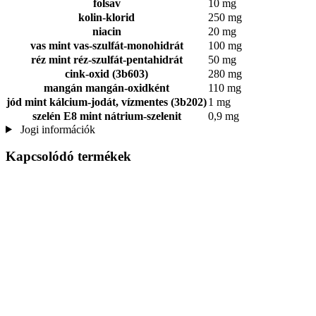
folsav
10 mg
kolin-klorid
250 mg
niacin
20 mg
vas mint vas-szulfát-monohidrát
100 mg
réz mint réz-szulfát-pentahidrát
50 mg
cink-oxid (3b603)
280 mg
mangán mangán-oxidként
110 mg
jód mint kálcium-jodát, vízmentes (3b202)
1 mg
szelén E8 mint nátrium-szelenit
0,9 mg
Jogi információk
Kapcsolódó termékek