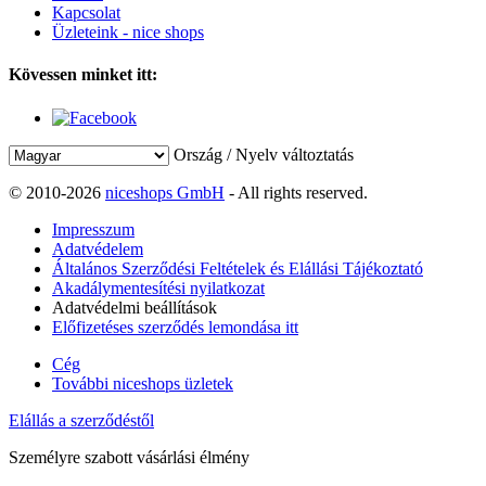
Kapcsolat
Üzleteink - nice shops
Kövessen minket itt:
Ország / Nyelv változtatás
© 2010-2026
niceshops GmbH
- All rights reserved.
Impresszum
Adatvédelem
Általános Szerződési Feltételek és Elállási Tájékoztató
Akadálymentesítési nyilatkozat
Adatvédelmi beállítások
Előfizetéses szerződés lemondása itt
Cég
További niceshops üzletek
Elállás a szerződéstől
Személyre szabott vásárlási élmény