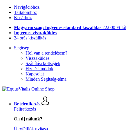
Navigációhoz
Tartalomhoz
Kosárhoz
Magyarország: Ingyenes standard kiszállítás
22.000 Ft-tól
Ingyenes visszaküldés
24 órás kiszállítás
Segítség
Hol van a rendelésem?
Visszaküldés
Szállítási költségek
Fizetési módok
Kapcsolat
Minden Segítség-téma
Bejelentkezés
Feliratkozás
Ön
új nálunk?
Ügyfélfiók nyitása