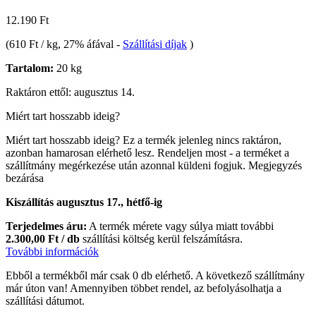
12.190 Ft
(
610 Ft / kg
, 27% áfával
-
Szállítási díjak
)
Tartalom:
20 kg
Raktáron ettől: augusztus 14.
Miért tart hosszabb ideig?
Miért tart hosszabb ideig?
Ez a termék jelenleg nincs raktáron,
azonban hamarosan elérhető lesz. Rendeljen most - a terméket a
szállítmány megérkezése után azonnal küldeni fogjuk.
Megjegyzés
bezárása
Kiszállítás augusztus 17., hétfő-ig
Terjedelmes áru:
A termék mérete vagy súlya miatt további
2.300,00 Ft / db
szállítási költség kerül felszámításra.
További információk
Ebből a termékből már csak 0 db elérhető. A következő szállítmány
már úton van! Amennyiben többet rendel, az befolyásolhatja a
szállítási dátumot.