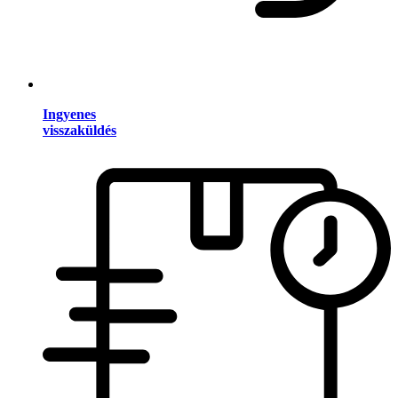
Ingyenes
visszaküldés