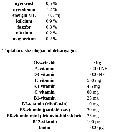
nyersrost
9,5 %
nyershamu
7,2 %
energia ME
10,5 mj
kálcium
0,9 %
foszfor
0,3 %
nátrium
0,2 %
magnézium
0,2 %
Táplálkozásfiziológiai adalékanyagok
Összetevők
/ kg
A-vitamin
12.000 NE
D3-vitamin
1.000 NE
E-vitamin
550 mg
K3-vitamin
4,5 mg
C-vitamin
80 mg
B1-vitamin
25 mg
B2-vitamin (riboflavin)
10 mg
B5-vitamin (pantoténsav)
30 mg
B6-vitamin mint piridoxin-hidroklorid
25 mg
B12-vitamin
100 µg
biotin
1.000 µg