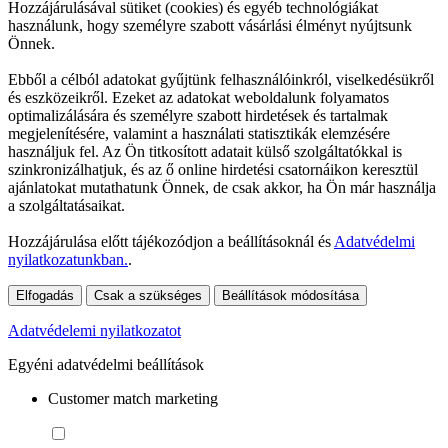
Hozzájárulásával sütiket (cookies) és egyéb technológiákat
használunk, hogy személyre szabott vásárlási élményt nyújtsunk
Önnek.
Ebből a célból adatokat gyűjtünk felhasználóinkról, viselkedésükről
és eszközeikről. Ezeket az adatokat weboldalunk folyamatos
optimalizálására és személyre szabott hirdetések és tartalmak
megjelenítésére, valamint a használati statisztikák elemzésére
használjuk fel. Az Ön titkosított adatait külső szolgáltatókkal is
szinkronizálhatjuk, és az ő online hirdetési csatornáikon keresztül
ajánlatokat mutathatunk Önnek, de csak akkor, ha Ön már használja
a szolgáltatásaikat.
Hozzájárulása előtt tájékozódjon a beállításoknál és
Adatvédelmi
nyilatkozatunkban.
.
Elfogadás
Csak a szükséges
Beállítások módosítása
Adatvédelemi nyilatkozatot
Egyéni adatvédelmi beállítások
Customer match marketing