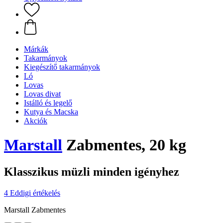
Márkák
Takarmányok
Kiegészítő takarmányok
Ló
Lovas
Lovas divat
Istálló és legelő
Kutya és Macska
Akciók
Marstall
Zabmentes, 20 kg
Klasszikus müzli minden igényhez
4 Eddigi értékelés
Marstall Zabmentes