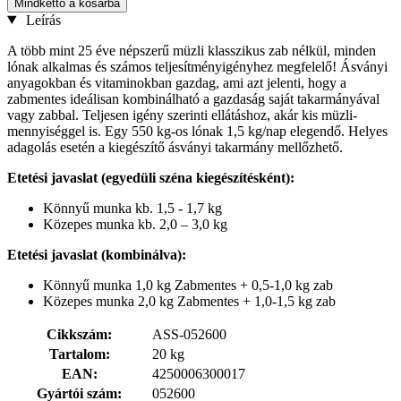
Mindkettő a kosárba
Leírás
A több mint 25 éve népszerű müzli klasszikus zab nélkül, minden
lónak alkalmas és számos teljesítményigényhez megfelelő! Ásványi
anyagokban és vitaminokban gazdag, ami azt jelenti, hogy a
zabmentes ideálisan kombinálható a gazdaság saját takarmányával
vagy zabbal. Teljesen igény szerinti ellátáshoz, akár kis müzli-
mennyiséggel is. Egy 550 kg-os lónak 1,5 kg/nap elegendő. Helyes
adagolás esetén a kiegészítő ásványi takarmány mellőzhető.
Etetési javaslat (egyedüli széna kiegészítésként):
Könnyű munka kb. 1,5 - 1,7 kg
Közepes munka kb. 2,0 – 3,0 kg
Etetési javaslat (kombinálva):
Könnyű munka 1,0 kg Zabmentes + 0,5-1,0 kg zab
Közepes munka 2,0 kg Zabmentes + 1,0-1,5 kg zab
Cikkszám:
ASS-052600
Tartalom:
20 kg
EAN:
4250006300017
Gyártói szám:
052600