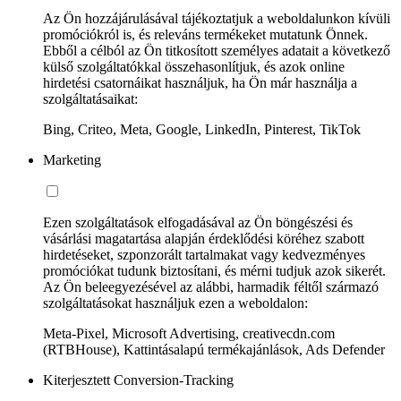
Az Ön hozzájárulásával tájékoztatjuk a weboldalunkon kívüli
promóciókról is, és releváns termékeket mutatunk Önnek.
Ebből a célból az Ön titkosított személyes adatait a következő
külső szolgáltatókkal összehasonlítjuk, és azok online
hirdetési csatornáikat használjuk, ha Ön már használja a
szolgáltatásaikat:
Bing, Criteo, Meta, Google, LinkedIn, Pinterest, TikTok
Marketing
Ezen szolgáltatások elfogadásával az Ön böngészési és
vásárlási magatartása alapján érdeklődési köréhez szabott
hirdetéseket, szponzorált tartalmakat vagy kedvezményes
promóciókat tudunk biztosítani, és mérni tudjuk azok sikerét.
Az Ön beleegyezésével az alábbi, harmadik féltől származó
szolgáltatásokat használjuk ezen a weboldalon:
Meta-Pixel, Microsoft Advertising, creativecdn.com
(RTBHouse), Kattintásalapú termékajánlások, Ads Defender
Kiterjesztett Conversion-Tracking