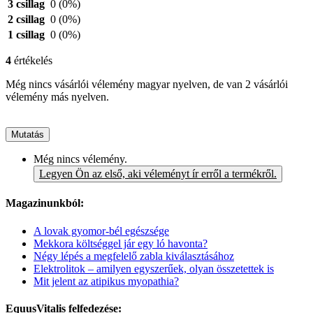
3 csillag
0
(0%)
2 csillag
0
(0%)
1 csillag
0
(0%)
4
értékelés
Még nincs vásárlói vélemény magyar nyelven, de van 2 vásárlói
vélemény más nyelven.
Mutatás
Még nincs vélemény.
Legyen Ön az első, aki véleményt ír erről a termékről.
Magazinunkból:
A lovak gyomor-bél egészsége
Mekkora költséggel jár egy ló havonta?
Négy lépés a megfelelő zabla kiválasztásához
Elektrolitok – amilyen egyszerűek, olyan összetettek is
Mit jelent az atipikus myopathia?
EquusVitalis felfedezése: