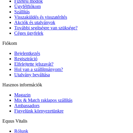
Fizetési módok
Ügyfélfiókom
Szállítás
Visszaküldés és visszatérítés
Akciók és utalványok
További segítségre van szüksége?
Céges ügyfelek
Fiókom
Bejelentkezés
Regisztráció
Elfelejtette jelszavát?
Hol van a szállítmányom?
Utalvány beváltása
Hasznos információk
Magazin
Mix & Match raklapos szállítás
Ambassadors
Figyelünk környezetünkre
Equus Vitalis
Rólunk