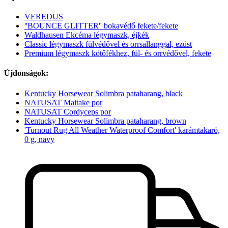
VEREDUS
''BOUNCE GLITTER'' bokavédő fekete/fekete
Waldhausen Ekcéma légymaszk, éjkék
Classic légymaszk fülvédővel és orrsallanggal, ezüst
Premium légymaszk kötőfékhez, fül- és orrvédővel, fekete
Újdonságok:
Kentucky Horsewear Solimbra pataharang, black
NATUSAT Maitake por
NATUSAT Cordyceps por
Kentucky Horsewear Solimbra pataharang, brown
'Turnout Rug All Weather Waterproof Comfort' karámtakaró,
0 g, navy