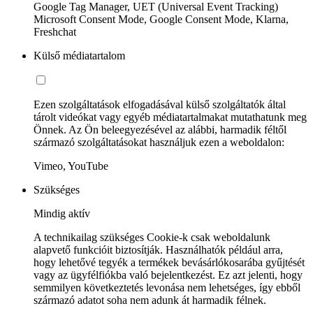
Google Tag Manager, UET (Universal Event Tracking)
Microsoft Consent Mode, Google Consent Mode, Klarna,
Freshchat
Külső médiatartalom
Ezen szolgáltatások elfogadásával külső szolgáltatók által
tárolt videókat vagy egyéb médiatartalmakat mutathatunk meg
Önnek. Az Ön beleegyezésével az alábbi, harmadik féltől
származó szolgáltatásokat használjuk ezen a weboldalon:
Vimeo, YouTube
Szükséges
Mindig aktív
A technikailag szükséges Cookie-k csak weboldalunk
alapvető funkcióit biztosítják. Használhatók például arra,
hogy lehetővé tegyék a termékek bevásárlókosarába gyűjtését
vagy az ügyfélfiókba való bejelentkezést. Ez azt jelenti, hogy
semmilyen következtetés levonása nem lehetséges, így ebből
származó adatot soha nem adunk át harmadik félnek.