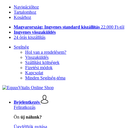
Navigációhoz
Tartalomhoz
Kosárhoz
Magyarország: Ingyenes standard kiszállítás
22.000 Ft-tól
Ingyenes visszaküldés
24 órás kiszállítás
Segítség
Hol van a rendelésem?
Visszaküldés
Szállítási költségek
Fizetési módok
Kapcsolat
Minden Segítség-téma
Bejelentkezés
Feliratkozás
Ön
új nálunk?
Ügyfélfiók nyitása