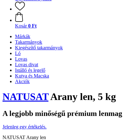
Kosár
0 Ft
Márkák
Takarmányok
Kiegészítő takarmányok
Ló
Lovas
Lovas divat
Istálló és legelő
Kutya és Macska
Akciók
NATUSAT
Arany len, 5 kg
A legjobb minőségű prémium lenmag
Jelenleg egy értékelés.
NATUSAT Arany len