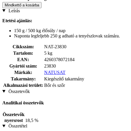
Mindkettő a kosárba
Leírás
Etetési ajánlás:
150 g / 500 kg élősúly / nap
Naponta legfeljebb 250 g adható a tenyészlovak számára.
Cikkszám:
NAT-23830
Tartalom:
5 kg
EAN:
4260378072184
Gyártói szám:
23830
Márkák:
NATUSAT
Takarmány:
Kiegészítő takarmány
Alkalmazási terület:
Bőr és szőr
Összetevők
Analitikai összetevők
Összetevők
nyersrost
18,5 %
Összetétel