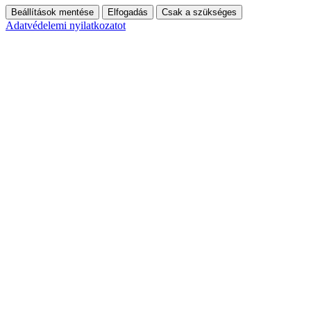
Beállítások mentése
Elfogadás
Csak a szükséges
Adatvédelemi nyilatkozatot