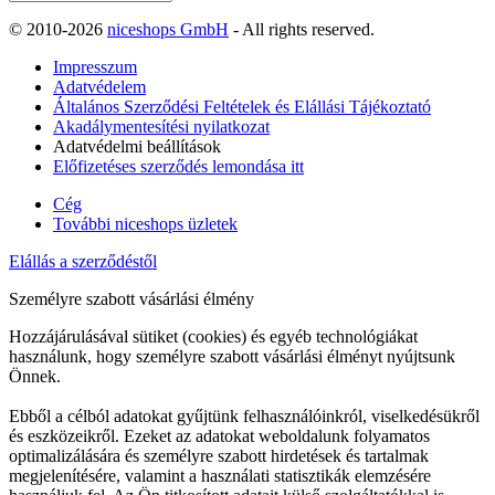
© 2010-2026
niceshops GmbH
- All rights reserved.
Impresszum
Adatvédelem
Általános Szerződési Feltételek és Elállási Tájékoztató
Akadálymentesítési nyilatkozat
Adatvédelmi beállítások
Előfizetéses szerződés lemondása itt
Cég
További niceshops üzletek
Elállás a szerződéstől
Személyre szabott vásárlási élmény
Hozzájárulásával sütiket (cookies) és egyéb technológiákat
használunk, hogy személyre szabott vásárlási élményt nyújtsunk
Önnek.
Ebből a célból adatokat gyűjtünk felhasználóinkról, viselkedésükről
és eszközeikről. Ezeket az adatokat weboldalunk folyamatos
optimalizálására és személyre szabott hirdetések és tartalmak
megjelenítésére, valamint a használati statisztikák elemzésére