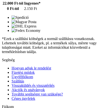
22.000 Ft-tól
Ingyenes*
0 Ft-tól
2.150 Ft
*Ezek a szállítási költségek a normál szállításra vonatkoznak.
Lehetnek további költségek, pl. a termékek súlya, mérete vagy
tulajdonságai miatt. Ezeket az információkat közvetlenül a
termékleírásban találja.
Segítség
Hogyan adjak le rendelést
Fizetési módok
Ügyfélfiókom
Szállítás
Visszaküldés és visszatérítés
Akciók és utalványok
További segítségre van szüksége?
Céges ügyfelek
Fiókom