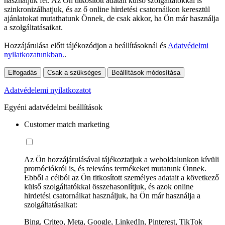
használjuk fel. Az Ön titkosított adatait külső szolgáltatókkal is
szinkronizálhatjuk, és az ő online hirdetési csatornáikon keresztül
ajánlatokat mutathatunk Önnek, de csak akkor, ha Ön már használja
a szolgáltatásaikat.
Hozzájárulása előtt tájékozódjon a beállításoknál és
Adatvédelmi
nyilatkozatunkban.
.
Elfogadás
Csak a szükséges
Beállítások módosítása
Adatvédelemi nyilatkozatot
Egyéni adatvédelmi beállítások
Customer match marketing
Az Ön hozzájárulásával tájékoztatjuk a weboldalunkon kívüli
promóciókról is, és releváns termékeket mutatunk Önnek.
Ebből a célból az Ön titkosított személyes adatait a következő
külső szolgáltatókkal összehasonlítjuk, és azok online
hirdetési csatornáikat használjuk, ha Ön már használja a
szolgáltatásaikat:
Bing, Criteo, Meta, Google, LinkedIn, Pinterest, TikTok