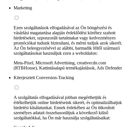
Marketing
Ezen szolgáltatások elfogadásával az Ön böngészési és
vásárlási magatartása alapján érdeklődési köréhez szabott
hirdetéseket, szponzorált tartalmakat vagy kedvezményes
promóciókat tudunk biztosítani, és mérni tudjuk azok sikerét.
Az Ön beleegyezésével az alábbi, harmadik féltől származó
szolgáltatásokat használjuk ezen a weboldalon:
Meta-Pixel, Microsoft Advertising, creativecdn.com
(RTBHouse), Kattintásalapú termékajánlások, Ads Defender
Kiterjesztett Conversion-Tracking
A szolgáltatás elfogadásával jobban megérthetjük és
értékelhetjük online hirdetéseink sikerét, és optimalizálhatjuk
hirdetési kínálatunkat. Ennek érdekében az Ön titkosított
személyes adatait összehasonlítjuk a következő külső
szolgáltatókkal, ha Ön már használja szolgáltatásaikat: