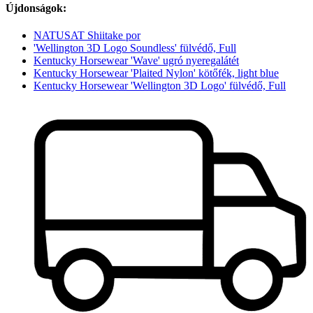
Újdonságok:
NATUSAT Shiitake por
'Wellington 3D Logo Soundless' fülvédő, Full
Kentucky Horsewear 'Wave' ugró nyeregalátét
Kentucky Horsewear 'Plaited Nylon' kötőfék, light blue
Kentucky Horsewear 'Wellington 3D Logo' fülvédő, Full