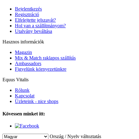
Bejelentkezés
Regisztráció
Elfelejtette jelszavát?
Hol van a szállítmányom?
Utalvány beváltása
Hasznos információk
Magazin
Mix & Match raklapos szállítás
Ambassadors
Figyelünk környezetünkre
Equus Vitalis
Rólunk
Kapcsolat
Üzleteink - nice shops
Kövessen minket itt:
Ország / Nyelv változtatás