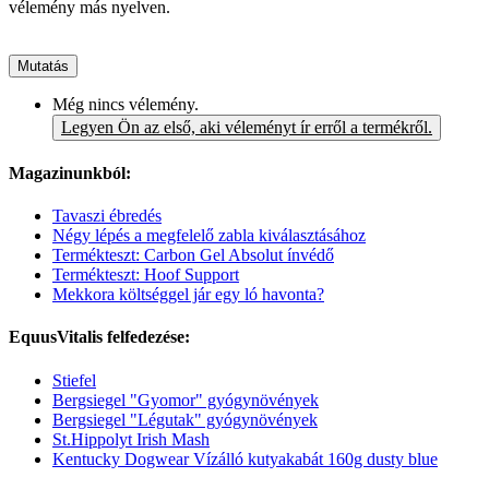
vélemény más nyelven.
Mutatás
Még nincs vélemény.
Legyen Ön az első, aki véleményt ír erről a termékről.
Magazinunkból:
Tavaszi ébredés
Négy lépés a megfelelő zabla kiválasztásához
Termékteszt: Carbon Gel Absolut ínvédő
Termékteszt: Hoof Support
Mekkora költséggel jár egy ló havonta?
EquusVitalis felfedezése:
Stiefel
Bergsiegel "Gyomor" gyógynövények
Bergsiegel "Légutak" gyógynövények
St.Hippolyt Irish Mash
Kentucky Dogwear Vízálló kutyakabát 160g dusty blue