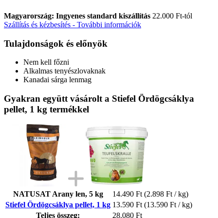
Magyarország: Ingyenes standard kiszállítás
22.000 Ft-tól
Szállítás és kézbesítés - További információk
Tulajdonságok és előnyök
Nem kell főzni
Alkalmas tenyészlovaknak
Kanadai sárga lenmag
Gyakran együtt vásárolt a Stiefel Ördögcsáklya
pellet, 1 kg termékkel
NATUSAT Arany len, 5 kg
14.490 Ft
(2.898 Ft / kg)
Stiefel Ördögcsáklya pellet, 1 kg
13.590 Ft
(13.590 Ft / kg)
Teljes összeg:
28.080 Ft