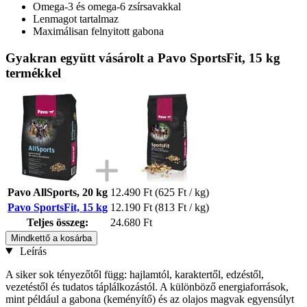
Omega-3 és omega-6 zsírsavakkal
Lenmagot tartalmaz
Maximálisan felnyitott gabona
Gyakran együtt vásárolt a Pavo SportsFit, 15 kg
termékkel
Pavo AllSports, 20 kg
12.490 Ft
(625 Ft / kg)
Pavo SportsFit, 15 kg
12.190 Ft
(813 Ft / kg)
Teljes összeg:
24.680 Ft
Mindkettő a kosárba
Leírás
A siker sok tényezőtől függ: hajlamtól, karaktertől, edzéstől,
vezetéstől és tudatos táplálkozástól. A különböző energiaforrások,
mint például a gabona (keményítő) és az olajos magvak egyensúlyt