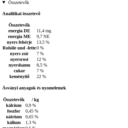
Összetevők
Analitikai összetevő
Összetevők
energia DE
11,4 mg
energia ME
9,7 NE
nyers fehérje
13,5 %
Rohöle und -fette
0 %
nyers zsír
7 %
nyersrost
12 %
nyershamu
8,5 %
cukor
7 %
keményítő
22 %
Ásványi anyagok és nyomelemek
Összetevők
/ kg
kálcium
0,9 %
foszfor
0,45 %
nátrium
0,65 %
kálium
1,3 %