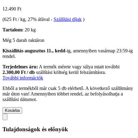
12.490 Ft
(
625 Ft / kg
, 27% áfával
-
Szállítási díjak
)
Tartalom:
20 kg
Még 5 darab raktáron
Kiszállítás augusztus 11., kedd
-ig, amennyiben
vasárnap 23:59-ig
rendel.
Terjedelmes áru:
A termék mérete vagy súlya miatt további
2.300,00 Ft / db
szállítási költség kerül felszámításra.
További információk
Ebből a termékből már csak 5 db elérhető. A következő szállítmány
már úton van! Amennyiben többet rendel, az befolyásolhatja a
szállítási dátumot.
Kosárba
Tulajdonságok és előnyök