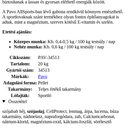
biztosítanak a lassan és gyorsan elérhető energiák között.
A Pavo AllSports-ban lévő gabona rendkívül könnyen emészthető.
A sportlovaknak szánt termékhez olyan fontos építőanyagokat is
adtak, mint a magnézium, szerves kötésű E-vitamin és szelén.
Etetési ajánlás:
Közepes munka:
Kb. 0,4-0,5 kg / 100 kg testsúly / nap
Nehéz munka:
Kb. 0,6 kg / 100 kg testsúly / nap
Cikkszám:
PAV-34513
Tartalom:
20 kg
Gyártói szám:
34513
Márkák:
Pavo
Adagolási forma:
Pellet
Takarmány:
Teljes értékű takarmány
Lófajták:
Sportló
Összetétel
szójabab héj,
szójaolaj
, CellProtect, lenmag, árpa, lucerna, búza
takarmány, nádmelasz, napraforgódara, zab, Calciumcarbonat,
nátrium-klorid, magnézium-oxid, kálcium-foszfát, sörélesztő