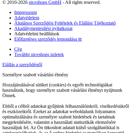
© 2010-2026
niceshops GmbH
- All rights reserved.
Impresszum
Adatvédelem
Általános Szerződési Feltételek és Elállási Tájékoztató
Akadálymentesítési nyilatkozat
Adatvédelmi beállítások
Előfizetéses szerződés lemondása itt
Cég
További niceshops üzletek
Elállás a szerződéstől
Személyre szabott vásárlási élmény
Hozzájárulásával sütiket (cookies) és egyéb technológiákat
használunk, hogy személyre szabott vásárlási élményt nyújtsunk
Önnek.
Ebből a célból adatokat gyűjtünk felhasználóinkról, viselkedésükről
és eszközeikről. Ezeket az adatokat weboldalunk folyamatos
optimalizálására és személyre szabott hirdetések és tartalmak
megjelenítésére, valamint a használati statisztikák elemzésére
használjuk fel. Az Ön titkosított adatait külső szolgáltatókkal is
szinkronizálhatjuk, és az ő online hirdetési csatornáikon keresztül