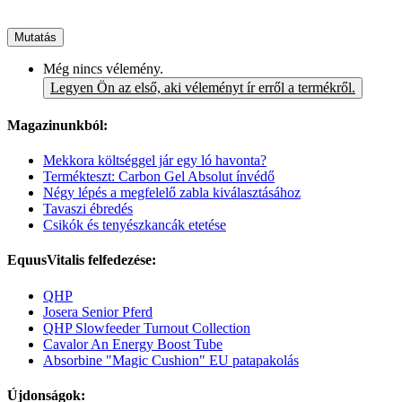
Mutatás
Még nincs vélemény.
Legyen Ön az első, aki véleményt ír erről a termékről.
Magazinunkból:
Mekkora költséggel jár egy ló havonta?
Termékteszt: Carbon Gel Absolut ínvédő
Négy lépés a megfelelő zabla kiválasztásához
Tavaszi ébredés
Csikók és tenyészkancák etetése
EquusVitalis felfedezése:
QHP
Josera Senior Pferd
QHP Slowfeeder Turnout Collection
Cavalor An Energy Boost Tube
Absorbine "Magic Cushion" EU patapakolás
Újdonságok: