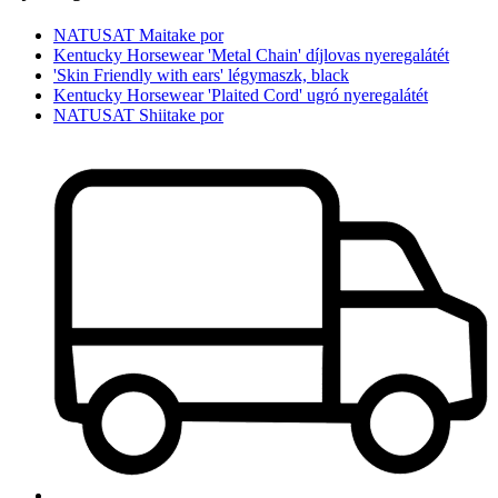
NATUSAT Maitake por
Kentucky Horsewear 'Metal Chain' díjlovas nyeregalátét
'Skin Friendly with ears' légymaszk, black
Kentucky Horsewear 'Plaited Cord' ugró nyeregalátét
NATUSAT Shiitake por