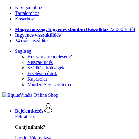
Navigációhoz
Tartalomhoz
Kosárhoz
Magyarország: Ingyenes standard kiszállítás
22.000 Ft-tól
Ingyenes visszaküldés
24 órás kiszállítás
Segítség
Hol van a rendelésem?
Visszaküldés
Szállítási költségek
Fizetési módok
Kapcsolat
Minden Segítség-téma
Bejelentkezés
Feliratkozás
Ön
új nálunk?
Ügyfélfiók nyitása