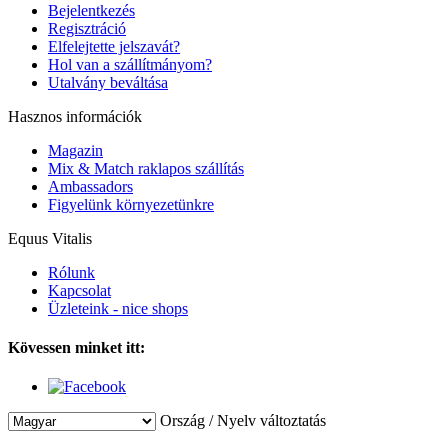
Bejelentkezés
Regisztráció
Elfelejtette jelszavát?
Hol van a szállítmányom?
Utalvány beváltása
Hasznos információk
Magazin
Mix & Match raklapos szállítás
Ambassadors
Figyelünk környezetünkre
Equus Vitalis
Rólunk
Kapcsolat
Üzleteink - nice shops
Kövessen minket itt:
Ország / Nyelv változtatás