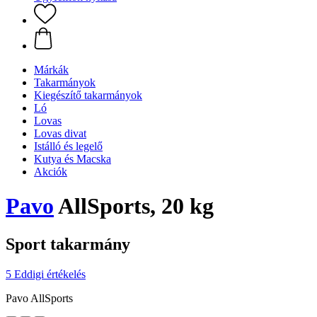
Márkák
Takarmányok
Kiegészítő takarmányok
Ló
Lovas
Lovas divat
Istálló és legelő
Kutya és Macska
Akciók
Pavo
AllSports, 20 kg
Sport takarmány
5 Eddigi értékelés
Pavo AllSports