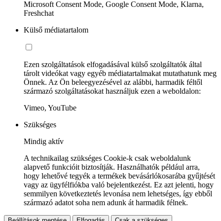
Microsoft Consent Mode, Google Consent Mode, Klarna,
Freshchat
Külső médiatartalom
Ezen szolgáltatások elfogadásával külső szolgáltatók által
tárolt videókat vagy egyéb médiatartalmakat mutathatunk meg
Önnek. Az Ön beleegyezésével az alábbi, harmadik féltől
származó szolgáltatásokat használjuk ezen a weboldalon:
Vimeo, YouTube
Szükséges
Mindig aktív
A technikailag szükséges Cookie-k csak weboldalunk
alapvető funkcióit biztosítják. Használhatók például arra,
hogy lehetővé tegyék a termékek bevásárlókosarába gyűjtését
vagy az ügyfélfiókba való bejelentkezést. Ez azt jelenti, hogy
semmilyen következtetés levonása nem lehetséges, így ebből
származó adatot soha nem adunk át harmadik félnek.
Beállítások mentése
Elfogadás
Csak a szükséges