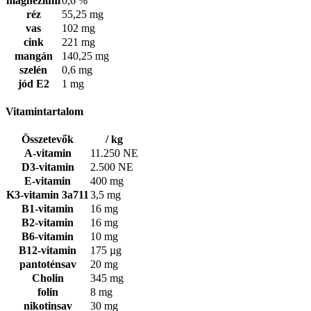
magnézium
0,6 %
réz
55,25 mg
vas
102 mg
cink
221 mg
mangán
140,25 mg
szelén
0,6 mg
jód E2
1 mg
Vitamintartalom
Összetevők
/ kg
A-vitamin
11.250 NE
D3-vitamin
2.500 NE
E-vitamin
400 mg
K3-vitamin 3a711
3,5 mg
B1-vitamin
16 mg
B2-vitamin
16 mg
B6-vitamin
10 mg
B12-vitamin
175 µg
pantoténsav
20 mg
Cholin
345 mg
folin
8 mg
nikotinsav
30 mg