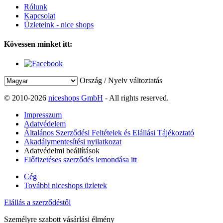
Rólunk
Kapcsolat
Üzleteink - nice shops
Kövessen minket itt:
Ország / Nyelv változtatás
© 2010-2026
niceshops GmbH
- All rights reserved.
Impresszum
Adatvédelem
Általános Szerződési Feltételek és Elállási Tájékoztató
Akadálymentesítési nyilatkozat
Adatvédelmi beállítások
Előfizetéses szerződés lemondása itt
Cég
További niceshops üzletek
Elállás a szerződéstől
Személyre szabott vásárlási élmény