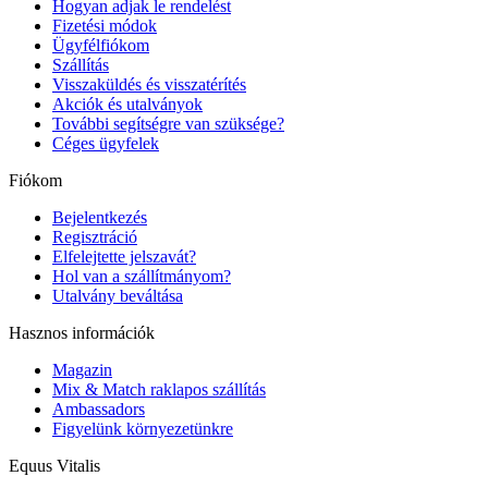
Hogyan adjak le rendelést
Fizetési módok
Ügyfélfiókom
Szállítás
Visszaküldés és visszatérítés
Akciók és utalványok
További segítségre van szüksége?
Céges ügyfelek
Fiókom
Bejelentkezés
Regisztráció
Elfelejtette jelszavát?
Hol van a szállítmányom?
Utalvány beváltása
Hasznos információk
Magazin
Mix & Match raklapos szállítás
Ambassadors
Figyelünk környezetünkre
Equus Vitalis