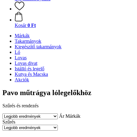
Kosár
0 Ft
Márkák
Takarmányok
Kiegészítő takarmányok
Ló
Lovas
Lovas divat
Istálló és legelő
Kutya és Macska
Akciók
Pavo műtrágya lólegelőkhöz
Szűrés és rendezés
Ár
Márkák
Szűrés