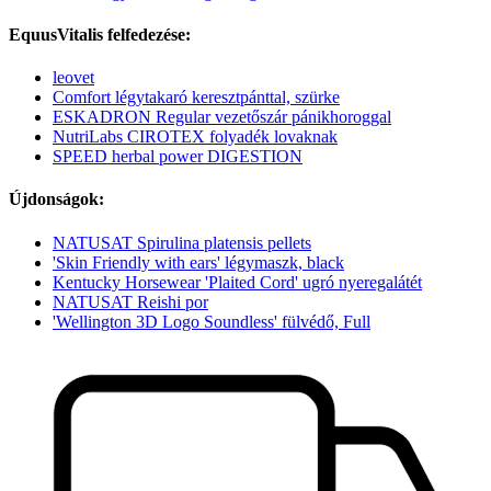
EquusVitalis felfedezése:
leovet
Comfort légytakaró keresztpánttal, szürke
ESKADRON Regular vezetőszár pánikhoroggal
NutriLabs CIROTEX folyadék lovaknak
SPEED herbal power DIGESTION
Újdonságok:
NATUSAT Spirulina platensis pellets
'Skin Friendly with ears' légymaszk, black
Kentucky Horsewear 'Plaited Cord' ugró nyeregalátét
NATUSAT Reishi por
'Wellington 3D Logo Soundless' fülvédő, Full