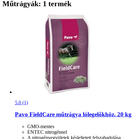
Műtrágyák: 1 termék
5.0 (1)
Pavo
FieldCare műtrágya lólegelőkhöz, 20 kg
GMO-mentes
ENTEC nitrogénnel
A nitrogénvegyületek késleltetett felszabadulása