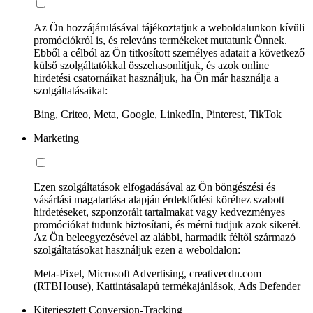
Az Ön hozzájárulásával tájékoztatjuk a weboldalunkon kívüli
promóciókról is, és releváns termékeket mutatunk Önnek.
Ebből a célból az Ön titkosított személyes adatait a következő
külső szolgáltatókkal összehasonlítjuk, és azok online
hirdetési csatornáikat használjuk, ha Ön már használja a
szolgáltatásaikat:
Bing, Criteo, Meta, Google, LinkedIn, Pinterest, TikTok
Marketing
Ezen szolgáltatások elfogadásával az Ön böngészési és
vásárlási magatartása alapján érdeklődési köréhez szabott
hirdetéseket, szponzorált tartalmakat vagy kedvezményes
promóciókat tudunk biztosítani, és mérni tudjuk azok sikerét.
Az Ön beleegyezésével az alábbi, harmadik féltől származó
szolgáltatásokat használjuk ezen a weboldalon:
Meta-Pixel, Microsoft Advertising, creativecdn.com
(RTBHouse), Kattintásalapú termékajánlások, Ads Defender
Kiterjesztett Conversion-Tracking