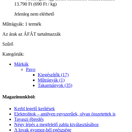
13.790 Ft
(690 Ft / kg)
Jelenleg nem elérhető
Műtrágyák: 1 termék
Az árak az ÁFÁT tartalmazzák
Szűrő
Kategóriák:
Márkák
Pavo
Kiegészítők (17)
Műtrágyák (1)
Takarmányok (35)
Magazinunkból:
Kerbl legelő kerítések
Elektrolitok – amilyen egyszerűek, olyan összetettek is
Tavaszi ébredés
Négy lépés a megfelelő zabla kiválasztásához
A lovak gyomor-bél egészsége