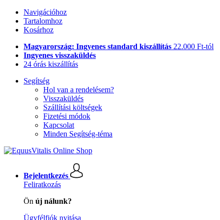
Navigációhoz
Tartalomhoz
Kosárhoz
Magyarország: Ingyenes standard kiszállítás
22.000 Ft-tól
Ingyenes visszaküldés
24 órás kiszállítás
Segítség
Hol van a rendelésem?
Visszaküldés
Szállítási költségek
Fizetési módok
Kapcsolat
Minden Segítség-téma
Bejelentkezés
Feliratkozás
Ön
új nálunk?
Ügyfélfiók nyitása