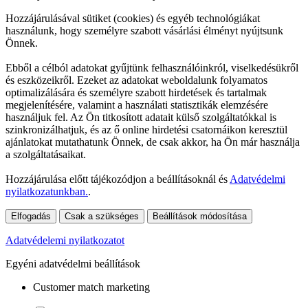
Hozzájárulásával sütiket (cookies) és egyéb technológiákat
használunk, hogy személyre szabott vásárlási élményt nyújtsunk
Önnek.
Ebből a célból adatokat gyűjtünk felhasználóinkról, viselkedésükről
és eszközeikről. Ezeket az adatokat weboldalunk folyamatos
optimalizálására és személyre szabott hirdetések és tartalmak
megjelenítésére, valamint a használati statisztikák elemzésére
használjuk fel. Az Ön titkosított adatait külső szolgáltatókkal is
szinkronizálhatjuk, és az ő online hirdetési csatornáikon keresztül
ajánlatokat mutathatunk Önnek, de csak akkor, ha Ön már használja
a szolgáltatásaikat.
Hozzájárulása előtt tájékozódjon a beállításoknál és
Adatvédelmi
nyilatkozatunkban.
.
Elfogadás
Csak a szükséges
Beállítások módosítása
Adatvédelemi nyilatkozatot
Egyéni adatvédelmi beállítások
Customer match marketing