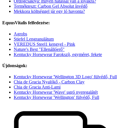
Ördögcsáklya: milyen hatással van a lovakra?
Termékteszt: Carbon Gel Absolut ínvédő
Mekkora költséggel jár egy ló havonta?
EquusVitalis felfedezése:
Agrobs
Stiefel Lengranulátum
VEREDUS Steel1 kengyel - Pink
Nature's Best "Ellenállóerő"
Kentucky Horsewear Farokszíj, egyméret, fekete
Újdonságok:
Kentucky Horsewear 'Wellington 3D Logo' fülvédő, Full
Chia de Gracia Nyalókő - Carbon Clay
Chia de Gracia Anti-Lami
Kentucky Horsewear 'Wave' ugró nyeregalátét
Kentucky Horsewear 'Wellington' fülvédő, Full