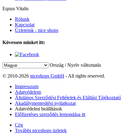
Equus Vitalis
Rólunk
Kapcsolat
Üzleteink - nice shops
Kövessen minket itt:
Ország / Nyelv változtatás
© 2010-2026
niceshops GmbH
- All rights reserved.
Impresszum
Adatvédelem
Általános Szerződési Feltételek és Elállási Tájékoztató
Akadálymentesítési nyilatkozat
Adatvédelmi beállítások
Előfizetéses szerződés lemondása itt
Cég
További niceshops üzletek