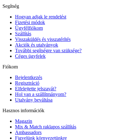
Segítség
Hogyan adjak le rendelést
Fizetési módok
Ügyfélfiókom
Szállítás
Visszaküldés és visszatérítés
Akciók és utalványok
További segítségre van szüksége?
Céges ügyfelek
Fiókom
Bejelentkezés
Regisztráció
Elfelejtette jelszavát?
Hol van a szállítmányom?
Utalvány beváltása
Hasznos információk
Magazin
Mix & Match raklapos szállítás
Ambassadors
Figyelünk környezetünkre