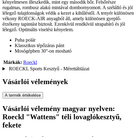
kényelmesen illeszkedik, mint egy második bőr. Felsőrésze
rugalmas, rombusz alakú mintával dombornyomott. A szélálló és jól
lélegző tulajdonságok védik a kezet a kihűléstől. A tenyér különösen
vékony ROECK-AIR anyagból áll, amely különösen gyeplő-
érzékeny tapintást biztosít. Ezenkívül rendkívül strapabíró és jól
lélegző. Optimális viselési kényelem.
Puha polár
Klasszikus tépőzáras pánt
Mosógépben 30°-on mosható
Márkák:
Roeckl
ROECKL Sports Kesztyű - Mérettáblázat
Vásárlói vélemények
A termék értékelése
Vásárlói vélemény magyar nyelven:
Roeckl "Wattens" téli lovaglókesztyű,
fekete