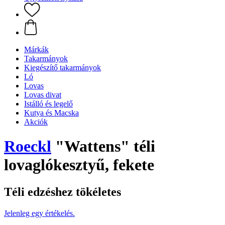
Márkák
Takarmányok
Kiegészítő takarmányok
Ló
Lovas
Lovas divat
Istálló és legelő
Kutya és Macska
Akciók
Roeckl
"Wattens" téli
lovaglókesztyű, fekete
Téli edzéshez tökéletes
Jelenleg egy értékelés.