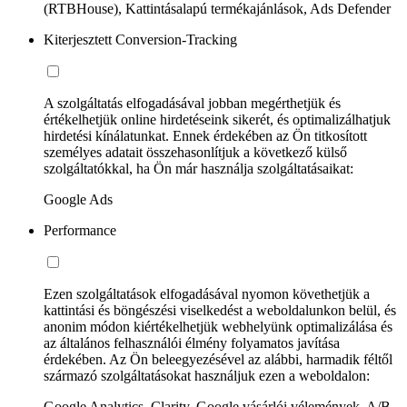
(RTBHouse), Kattintásalapú termékajánlások, Ads Defender
Kiterjesztett Conversion-Tracking
A szolgáltatás elfogadásával jobban megérthetjük és
értékelhetjük online hirdetéseink sikerét, és optimalizálhatjuk
hirdetési kínálatunkat. Ennek érdekében az Ön titkosított
személyes adatait összehasonlítjuk a következő külső
szolgáltatókkal, ha Ön már használja szolgáltatásaikat:
Google Ads
Performance
Ezen szolgáltatások elfogadásával nyomon követhetjük a
kattintási és böngészési viselkedést a weboldalunkon belül, és
anonim módon kiértékelhetjük webhelyünk optimalizálása és
az általános felhasználói élmény folyamatos javítása
érdekében. Az Ön beleegyezésével az alábbi, harmadik féltől
származó szolgáltatásokat használjuk ezen a weboldalon:
Google Analytics, Clarity, Google vásárlói vélemények, A/B-