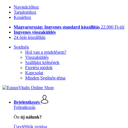
Navigációhoz
Tartalomhoz
Kosárhoz
Magyarország: Ingyenes standard kiszállítás
22.000 Ft-tól
Ingyenes visszaküldés
24 órás kiszállítás
Segítség
Hol van a rendelésem?
Visszaküldés
Szállítási költségek
Fizetési módok
Kapcsolat
Minden Segítség-téma
Bejelentkezés
Feliratkozás
Ön
új nálunk?
Ügyfélfiók nyitása