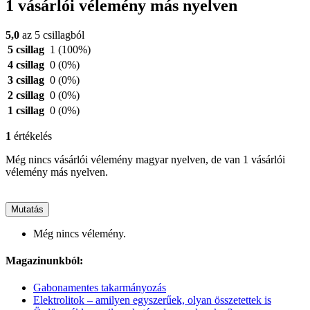
1 vásárlói vélemény más nyelven
5,0
az 5 csillagból
5 csillag
1
(100%)
4 csillag
0
(0%)
3 csillag
0
(0%)
2 csillag
0
(0%)
1 csillag
0
(0%)
1
értékelés
Még nincs vásárlói vélemény magyar nyelven, de van 1 vásárlói
vélemény más nyelven.
Mutatás
Még nincs vélemény.
Magazinunkból:
Gabonamentes takarmányozás
Elektrolitok – amilyen egyszerűek, olyan összetettek is