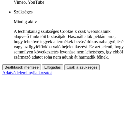
Vimeo, YouTube
Szükséges
Mindig aktív
A technikailag szükséges Cookie-k csak weboldalunk
alapvető funkcióit biztosítják. Használhatók például arra,
hogy lehetővé tegyék a termékek bevásárlókosarába gyűjtését
vagy az ügyfélfiókba való bejelentkezést. Ez azt jelenti, hogy
semmilyen következtetés levonása nem lehetséges, így ebből
származó adatot soha nem adunk át harmadik félnek.
Beállítások mentése
Elfogadás
Csak a szükséges
Adatvédelemi nyilatkozatot