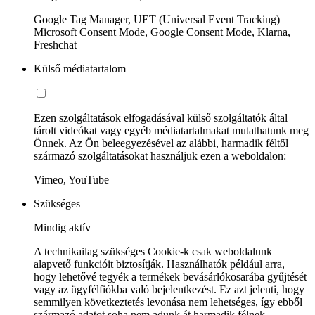
Google Tag Manager, UET (Universal Event Tracking)
Microsoft Consent Mode, Google Consent Mode, Klarna,
Freshchat
Külső médiatartalom
Ezen szolgáltatások elfogadásával külső szolgáltatók által
tárolt videókat vagy egyéb médiatartalmakat mutathatunk meg
Önnek. Az Ön beleegyezésével az alábbi, harmadik féltől
származó szolgáltatásokat használjuk ezen a weboldalon:
Vimeo, YouTube
Szükséges
Mindig aktív
A technikailag szükséges Cookie-k csak weboldalunk
alapvető funkcióit biztosítják. Használhatók például arra,
hogy lehetővé tegyék a termékek bevásárlókosarába gyűjtését
vagy az ügyfélfiókba való bejelentkezést. Ez azt jelenti, hogy
semmilyen következtetés levonása nem lehetséges, így ebből
származó adatot soha nem adunk át harmadik félnek.