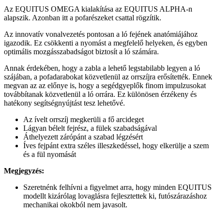
Az EQUITUS OMEGA kialakítása az EQUITUS ALPHA-n
alapszik. Azonban itt a pofarészeket csattal rögzítik.
Az innovatív vonalvezetés pontosan a ló fejének anatómiájához
igazodik. Ez csökkenti a nyomást a megfelelő helyeken, és egyben
optimális mozgásszabadságot biztosít a ló számára.
Annak érdekében, hogy a zabla a lehető legstabilabb legyen a ló
szájában, a pofadarabokat közvetlenül az orrszíjra erősítették. Ennek
megvan az az előnye is, hogy a segédgyeplők finom impulzusokat
továbbítanak közvetlenül a ló orrára. Ez különösen érzékeny és
hatékony segítségnyújtást tesz lehetővé.
Az ívelt orrszíj megkerüli a fő arcideget
Lágyan bélelt fejrész, a fülek szabadságával
Áthelyezett zárópánt a szabad légzésért
Íves fejpánt extra széles illeszkedéssel, hogy elkerülje a szem
és a fül nyomását
Megjegyzés:
Szeretnénk felhívni a figyelmet arra, hogy minden EQUITUS
modellt kizárólag lovaglásra fejlesztettek ki, futószárazáshoz
mechanikai okokból nem javasolt.