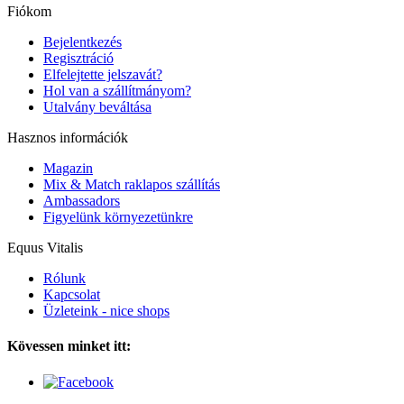
Fiókom
Bejelentkezés
Regisztráció
Elfelejtette jelszavát?
Hol van a szállítmányom?
Utalvány beváltása
Hasznos információk
Magazin
Mix & Match raklapos szállítás
Ambassadors
Figyelünk környezetünkre
Equus Vitalis
Rólunk
Kapcsolat
Üzleteink - nice shops
Kövessen minket itt: