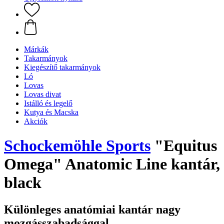
Márkák
Takarmányok
Kiegészítő takarmányok
Ló
Lovas
Lovas divat
Istálló és legelő
Kutya és Macska
Akciók
Schockemöhle Sports
"Equitus
Omega" Anatomic Line kantár,
black
Különleges anatómiai kantár nagy
mozgásszabadsággal