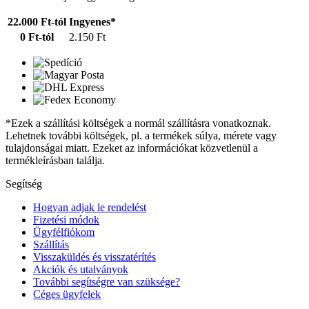
22.000 Ft-tól
Ingyenes*
0 Ft-tól
2.150 Ft
*Ezek a szállítási költségek a normál szállításra vonatkoznak.
Lehetnek további költségek, pl. a termékek súlya, mérete vagy
tulajdonságai miatt. Ezeket az információkat közvetlenül a
termékleírásban találja.
Segítség
Hogyan adjak le rendelést
Fizetési módok
Ügyfélfiókom
Szállítás
Visszaküldés és visszatérítés
Akciók és utalványok
További segítségre van szüksége?
Céges ügyfelek