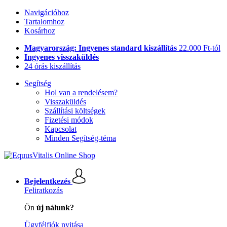
Navigációhoz
Tartalomhoz
Kosárhoz
Magyarország: Ingyenes standard kiszállítás
22.000 Ft-tól
Ingyenes visszaküldés
24 órás kiszállítás
Segítség
Hol van a rendelésem?
Visszaküldés
Szállítási költségek
Fizetési módok
Kapcsolat
Minden Segítség-téma
Bejelentkezés
Feliratkozás
Ön
új nálunk?
Ügyfélfiók nyitása