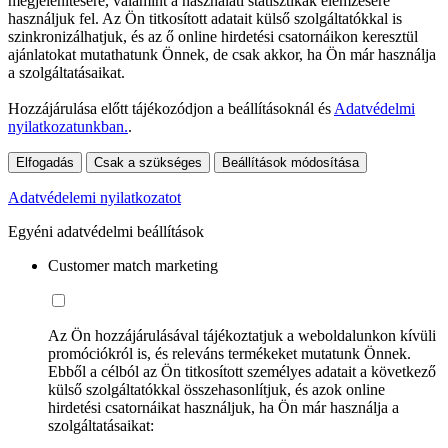
megjelenítésére, valamint a használati statisztikák elemzésére
használjuk fel. Az Ön titkosított adatait külső szolgáltatókkal is
szinkronizálhatjuk, és az ő online hirdetési csatornáikon keresztül
ajánlatokat mutathatunk Önnek, de csak akkor, ha Ön már használja
a szolgáltatásaikat.
Hozzájárulása előtt tájékozódjon a beállításoknál és
Adatvédelmi
nyilatkozatunkban.
.
Elfogadás
Csak a szükséges
Beállítások módosítása
Adatvédelemi nyilatkozatot
Egyéni adatvédelmi beállítások
Customer match marketing
Az Ön hozzájárulásával tájékoztatjuk a weboldalunkon kívüli
promóciókról is, és releváns termékeket mutatunk Önnek.
Ebből a célból az Ön titkosított személyes adatait a következő
külső szolgáltatókkal összehasonlítjuk, és azok online
hirdetési csatornáikat használjuk, ha Ön már használja a
szolgáltatásaikat: