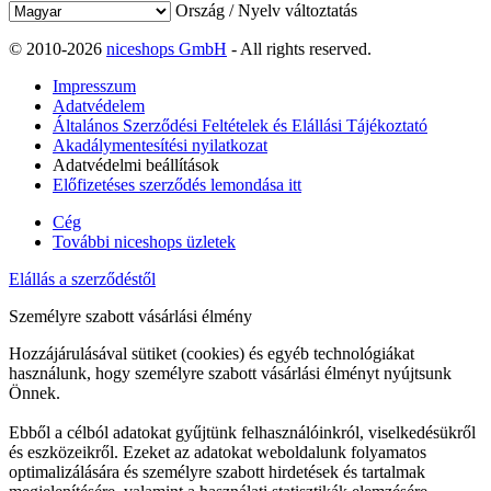
Ország / Nyelv változtatás
© 2010-2026
niceshops GmbH
- All rights reserved.
Impresszum
Adatvédelem
Általános Szerződési Feltételek és Elállási Tájékoztató
Akadálymentesítési nyilatkozat
Adatvédelmi beállítások
Előfizetéses szerződés lemondása itt
Cég
További niceshops üzletek
Elállás a szerződéstől
Személyre szabott vásárlási élmény
Hozzájárulásával sütiket (cookies) és egyéb technológiákat
használunk, hogy személyre szabott vásárlási élményt nyújtsunk
Önnek.
Ebből a célból adatokat gyűjtünk felhasználóinkról, viselkedésükről
és eszközeikről. Ezeket az adatokat weboldalunk folyamatos
optimalizálására és személyre szabott hirdetések és tartalmak