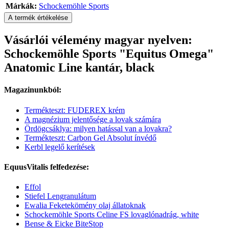
Márkák:
Schockemöhle Sports
A termék értékelése
Vásárlói vélemény magyar nyelven:
Schockemöhle Sports "Equitus Omega"
Anatomic Line kantár, black
Magazinunkból:
Termékteszt: FUDEREX krém
A magnézium jelentősége a lovak számára
Ördögcsáklya: milyen hatással van a lovakra?
Termékteszt: Carbon Gel Absolut ínvédő
Kerbl legelő kerítések
EquusVitalis felfedezése:
Effol
Stiefel Lengranulátum
Ewalia Feketekömény olaj állatoknak
Schockemöhle Sports Celine FS lovaglónadrág, white
Bense & Eicke BiteStop