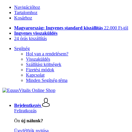
Navigációhoz
Tartalomhoz
Kosárhoz
Magyarország: Ingyenes standard kiszállítás
22.000 Ft-tól
Ingyenes visszaküldés
24 órás kiszállítás
Segítség
Hol van a rendelésem?
Visszaküldés
Szállítási költségek
Fizetési módok
Kapcsolat
Minden Segítség-téma
Bejelentkezés
Feliratkozás
Ön
új nálunk?
Ügyfélfiók nyitása