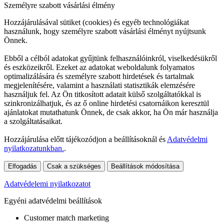
Személyre szabott vásárlási élmény
Hozzájárulásával sütiket (cookies) és egyéb technológiákat
használunk, hogy személyre szabott vásárlási élményt nyújtsunk
Önnek.
Ebből a célból adatokat gyűjtünk felhasználóinkról, viselkedésükről
és eszközeikről. Ezeket az adatokat weboldalunk folyamatos
optimalizálására és személyre szabott hirdetések és tartalmak
megjelenítésére, valamint a használati statisztikák elemzésére
használjuk fel. Az Ön titkosított adatait külső szolgáltatókkal is
szinkronizálhatjuk, és az ő online hirdetési csatornáikon keresztül
ajánlatokat mutathatunk Önnek, de csak akkor, ha Ön már használja
a szolgáltatásaikat.
Hozzájárulása előtt tájékozódjon a beállításoknál és
Adatvédelmi
nyilatkozatunkban.
.
Elfogadás
Csak a szükséges
Beállítások módosítása
Adatvédelemi nyilatkozatot
Egyéni adatvédelmi beállítások
Customer match marketing