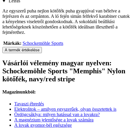
Leírás
Az egyszerű puha nejlon kötőfék puha gyapjúval van bélelve a
fejrészen és az orrpánton. A ló fején simán felfekvő karabiner csatok
a kényelmes viseletről gondoskodnak. A sokoldalú beállítási
lehetőségeknek köszönhetően a kötőfék ideálisan illeszthető a
fejmérethez.
Márkák:
Schockemöhle Sports
A termék értékelése
Vásárlói vélemény magyar nyelven:
Schockemöhle Sports "Memphis" Nylon
kötőfék, navy/red stripe
Magazinunkból:
Tavaszi ébredés
Elektrolitok – amilyen egyszerűek, olyan összetettek is
Ördögcsáklya: milyen hatással van a lovakra?
A magnézium jelentősége a lovak számára
A lovak gyomor-bél egészsége