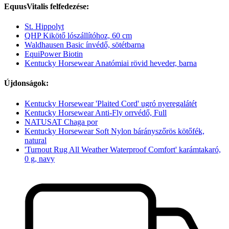
EquusVitalis felfedezése:
St. Hippolyt
QHP Kikötő lószállítóhoz, 60 cm
Waldhausen Basic ínvédő, sötétbarna
EquiPower Biotin
Kentucky Horsewear Anatómiai rövid heveder, barna
Újdonságok:
Kentucky Horsewear 'Plaited Cord' ugró nyeregalátét
Kentucky Horsewear Anti-Fly orrvédő, Full
NATUSAT Chaga por
Kentucky Horsewear Soft Nylon bárányszőrös kötőfék,
natural
'Turnout Rug All Weather Waterproof Comfort' karámtakaró,
0 g, navy