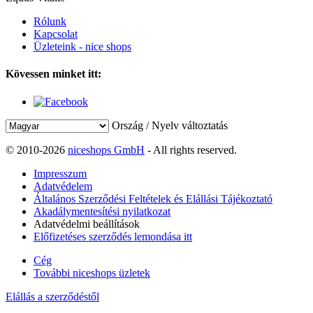
Rólunk
Kapcsolat
Üzleteink - nice shops
Kövessen minket itt:
Ország / Nyelv változtatás
© 2010-2026
niceshops GmbH
- All rights reserved.
Impresszum
Adatvédelem
Általános Szerződési Feltételek és Elállási Tájékoztató
Akadálymentesítési nyilatkozat
Adatvédelmi beállítások
Előfizetéses szerződés lemondása itt
Cég
További niceshops üzletek
Elállás a szerződéstől