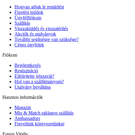
Hogyan adjak le rendelést
Fizetési módok
Ügyfélfiókom
Szállítás
Visszaküldés és visszatérítés
Akciók és utalványok
További segítségre van szüksége?
Céges ügyfelek
Fiókom
Bejelentkezés
Regisztráció
Elfelejtette jelszavát?
Hol van a szállítmányom?
Utalvány beváltása
Hasznos információk
Magazin
Mix & Match raklapos szállítás
Ambassadors
Figyelünk környezetünkre
Equus Vitalis