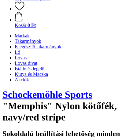
Kosár
0 Ft
Márkák
Takarmányok
Kiegészítő takarmányok
Ló
Lovas
Lovas divat
Istálló és legelő
Kutya és Macska
Akciók
Schockemöhle Sports
"Memphis" Nylon kötőfék,
navy/red stripe
Sokoldalú beállítási lehetőség minden