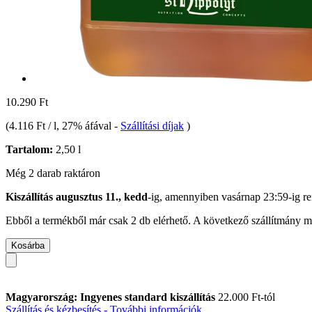
10.290 Ft
(
4.116 Ft / l
, 27% áfával
-
Szállítási díjak
)
Tartalom:
2,50 l
Még 2 darab raktáron
Kiszállítás augusztus 11., kedd
-ig, amennyiben
vasárnap 23:59-ig
re
Ebből a termékből már csak 2 db elérhető. A következő szállítmány má
Kosárba
Magyarország: Ingyenes standard kiszállítás
22.000 Ft-tól
Szállítás és kézbesítés - További információk