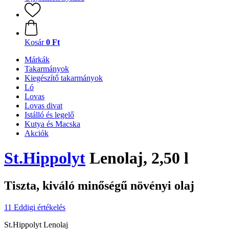
Kosár
0 Ft
Márkák
Takarmányok
Kiegészítő takarmányok
Ló
Lovas
Lovas divat
Istálló és legelő
Kutya és Macska
Akciók
St.Hippolyt
Lenolaj, 2,50 l
Tiszta, kiváló minőségű növényi olaj
11 Eddigi értékelés
St.Hippolyt Lenolaj