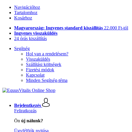
Navigációhoz
Tartalomhoz
Kosárhoz
Magyarország: Ingyenes standard kiszállítás
22.000 Ft-tól
Ingyenes visszaküldés
24 órás kiszállítás
Segítség
Hol van a rendelésem?
Visszaküldés
Szállítási költségek
Fizetési módok
Kapcsolat
Minden Segítség-téma
Bejelentkezés
Feliratkozás
Ön
új nálunk?
Ügyfélfiók nyitása