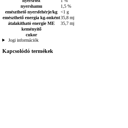
nyersrost
1 %
nyershamu
1,5 %
emészthető nyersfehérje/kg
<1 g
emészthető energia kg-onként
35,8 mj
átalakítható energie ME
35,7 mj
keményítő
cukor
Jogi információk
Kapcsolódó termékek