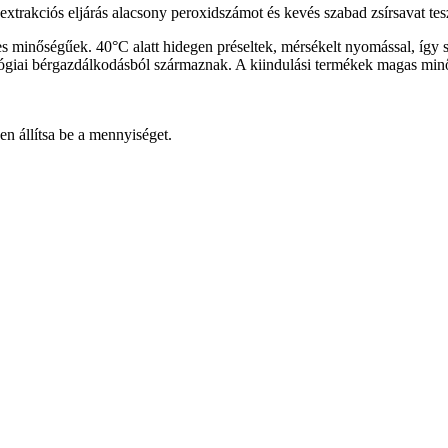
xtrakciós eljárás alacsony peroxidszámot és kevés szabad zsírsavat tesz
ges minőségűek. 40°C alatt hidegen préseltek, mérsékelt nyomással, íg
lógiai bérgazdálkodásból származnak. A kiindulási termékek magas min
n állítsa be a mennyiséget.