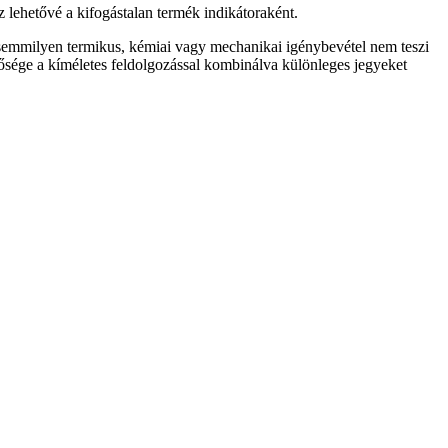
 lehetővé a kifogástalan termék indikátoraként.
y semmilyen termikus, kémiai vagy mechanikai igénybevétel nem teszi
ősége a kíméletes feldolgozással kombinálva különleges jegyeket