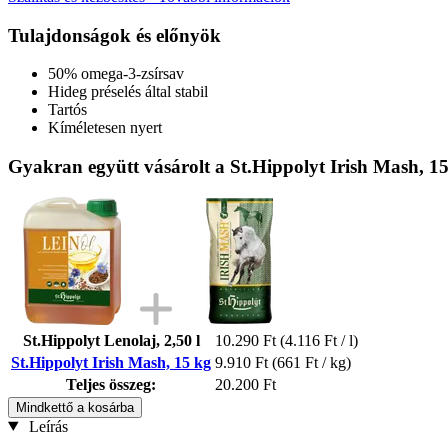
Tulajdonságok és előnyök
50% omega-3-zsírsav
Hideg préselés által stabil
Tartós
Kíméletesen nyert
Gyakran együtt vásárolt a St.Hippolyt Irish Mash, 1
St.Hippolyt Lenolaj, 2,50 l
10.290 Ft
(4.116 Ft / l)
St.Hippolyt Irish Mash, 15 kg
9.910 Ft
(661 Ft / kg)
Teljes összeg:
20.200 Ft
Mindkettő a kosárba
Leírás