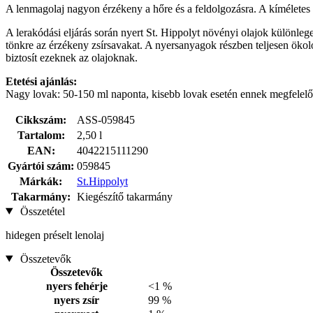
A lenmagolaj nagyon érzékeny a hőre és a feldolgozásra. A kíméletes e
A lerakódási eljárás során nyert St. Hippolyt növényi olajok különle
tönkre az érzékeny zsírsavakat. A nyersanyagok részben teljesen öko
biztosít ezeknek az olajoknak.
Etetési ajánlás:
Nagy lovak: 50-150 ml naponta, kisebb lovak esetén ennek megfelelőe
Cikkszám:
ASS-059845
Tartalom:
2,50 l
EAN:
4042215111290
Gyártói szám:
059845
Márkák:
St.Hippolyt
Takarmány:
Kiegészítő takarmány
Összetétel
hidegen préselt lenolaj
Összetevők
Összetevők
nyers fehérje
<1 %
nyers zsír
99 %